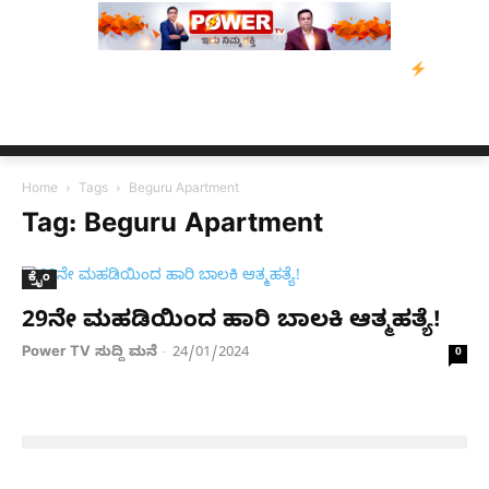
ಿ ಡೇವಿಡ್‌ ಡಿಸೋಜಾ ಕೊಲೆ ಕೇಸ್;‌ ಆರೋಪಿ ಕಾಲಿಗೆ ಗುಂಡೇಟು
ಬೆಂಗಳೂರಿನ
Home
Tags
Beguru Apartment
Tag: Beguru Apartment
ಕ್ರೈಂ
29ನೇ ಮಹಡಿಯಿಂದ ಹಾರಿ ಬಾಲಕಿ ಆತ್ಮಹತ್ಯೆ!
Power TV ಸುದ್ದಿ ಮನೆ
24/01/2024
-
0