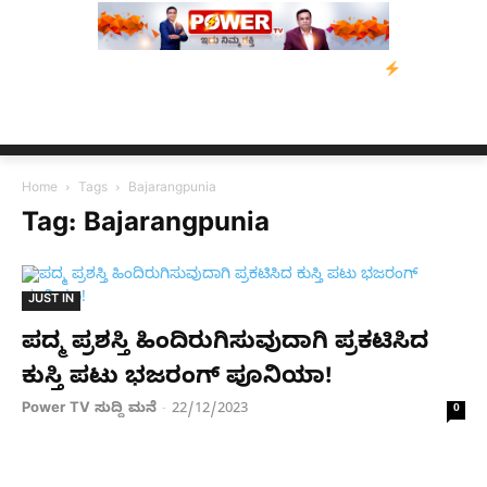
 ಸಂತ್ರಸ್ತರಿಗೆ ನೆರವು: ‘ಟುಗೆದರ್ ಫಾರ್ ಅಸ್ಸಾಂ’ ಅಭಿಯಾನ
ನ್ಯೂಸ್ ಕಾರ್ಪ
Home
Tags
Bajarangpunia
Tag: Bajarangpunia
JUST IN
ಪದ್ಮ ಪ್ರಶಸ್ತಿ ಹಿಂದಿರುಗಿಸುವುದಾಗಿ ಪ್ರಕಟಿಸಿದ
ಕುಸ್ತಿ ಪಟು ಭಜರಂಗ್ ಪೂನಿಯಾ!
Power TV ಸುದ್ದಿ ಮನೆ
22/12/2023
-
0