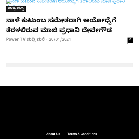
ಜಿಲ್ಲಾ ಸುದ್ದಿ
ನಾಳೆ ಕುಟುಂಬ ಸಮೇತರಾಗಿ ಅಯೋಧ್ಯೆಗೆ
ತೆರಳಲಿರುವ ಮಾಜಿ ಪ್ರಧಾನಿ ದೇವೇಗೌಡ
Power TV ಸುದ್ದಿ ಮನೆ
20/01/2024
-
0
About Us
Terms & Conditions