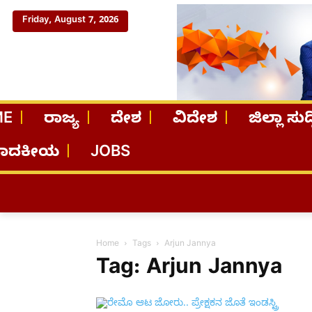
Friday, August 7, 2026
ME
ರಾಜ್ಯ
ದೇಶ
ವಿದೇಶ
ಜಿಲ್ಲಾ ಸುದ್
ಪಾದಕೀಯ
JOBS
Home
Tags
Arjun Jannya
Tag: Arjun Jannya