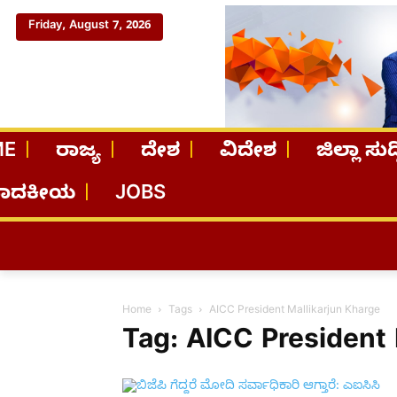
Friday, August 7, 2026
ME
ರಾಜ್ಯ
ದೇಶ
ವಿದೇಶ
ಜಿಲ್ಲಾ ಸುದ್
ಪಾದಕೀಯ
JOBS
Home
Tags
AICC President Mallikarjun Kharge
Tag: AICC President 