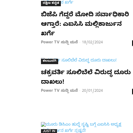
ದಕ್ಷಿಣ ಕನ್ನಡ
ಬಿಜೆಪಿ ಗೆದ್ದರೆ ಮೋದಿ ಸರ್ವಾಧಿಕಾರಿ
ಆಗ್ತಾರೆ: ಎಐಸಿಸಿ ಮಲ್ಲಿಕಾರ್ಜುನ
ಖರ್ಗೆ
Power TV ಸುದ್ದಿ ಮನೆ
18/02/2024
-
ಕಲಬುರಗಿ
ಚಕ್ರವರ್ತಿ ಸೂಲಿಬೆಲೆ ವಿರುದ್ಧ ದೂರು
ದಾಖಲು!
Power TV ಸುದ್ದಿ ಮನೆ
20/01/2024
-
JUST IN