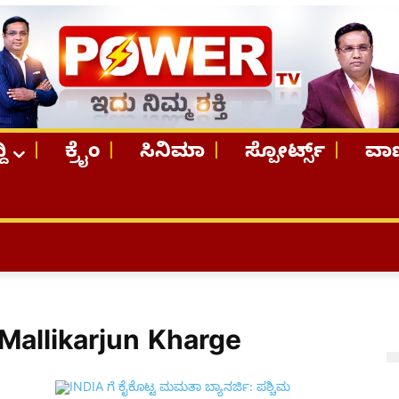
ದಿ
ಕ್ರೈಂ
ಸಿನಿಮಾ
ಸ್ಪೋರ್ಟ್ಸ್
ವಾಣ
Mallikarjun Kharge