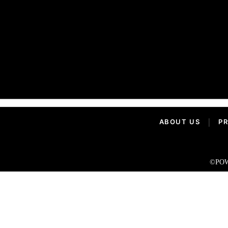
ABOUT US
|
PR
©POW