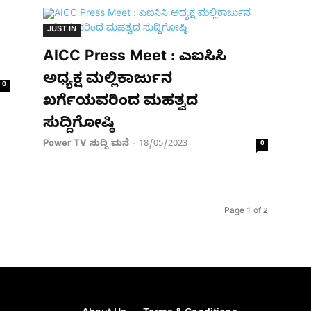
JUST IN
AICC Press Meet : ಎಐಸಿಸಿ
ಅಧ್ಯಕ್ಷ ಮಲ್ಲಿಕಾರ್ಜುನ
0
ಖರ್ಗೆಯವರಿಂದ ಮಹತ್ವದ
ಸುದ್ದಿಗೋಷ್ಠಿ
Power TV ಸುದ್ದಿ ಮನೆ
18/05/2023
-
0
Page 1 of 2