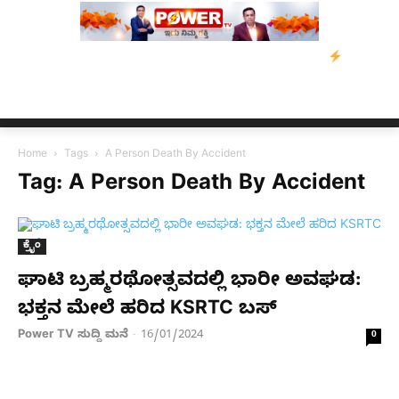
ಾಹ ಸಂತ್ರಸ್ತರಿಗೆ ನೆರವು: ‘ಟುಗೆದರ್ ಫಾರ್ ಅಸ್ಸಾಂ’ ಅಭಿಯಾನ
ನ್ಯೂಸ್ ಕಾರ
Home
Tags
A Person Death By Accident
Tag: A Person Death By Accident
ಕ್ರೈಂ
ಘಾಟಿ ಬ್ರಹ್ಮರಥೋತ್ಸವದಲ್ಲಿ ಭಾರೀ ಅವಘಡ:
ಭಕ್ತನ ಮೇಲೆ ಹರಿದ KSRTC ಬಸ್​
Power TV ಸುದ್ದಿ ಮನೆ
16/01/2024
-
0