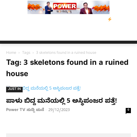
ೇವಿಡ್‌ ಡಿಸೋಜಾ ಕೊಲೆ ಕೇಸ್;‌ ಆರೋಪಿ ಕಾಲಿಗೆ ಗುಂಡೇಟು
ಬೆಂಗಳೂರಿನಿಂದ
Home
Tags
3 skeletons found in a ruined house
Tag: 3 skeletons found in a ruined
house
JUST IN
ಪಾಳು ಬಿದ್ದ ಮನೆಯಲ್ಲಿ 5 ಅಸ್ಥಿಪಂಜರ ಪತ್ತೆ!
Power TV ಸುದ್ದಿ ಮನೆ
29/12/2023
-
0