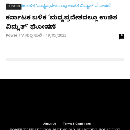
JUST IN
ಕರ್ನಾಟಕ ಬಳಿಕ ‘ಮಧ್ಯಪ್ರದೇಶದಲ್ಲೂ ಉಚಿತ
ವಿದ್ಯುತ್’ ಘೋಷಣೆ
Power TV ಸುದ್ದಿ ಮನೆ
19/05/2023
-
0
About Us
Terms & Conditions
POWER TV, FIRST FLOOR, PLOT NO.20-2, BHANGDIYA HOUSE PLOT