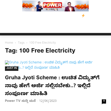
 ಕುಮಾರಸ್ವಾಮಿ ಮನವಿ; ಸರ್ಕಾರಕ್ಕೆ 10 ದಿನಗಳ ಗಡುವು
ಬೀರೇನ್ ಸಿಂಗ್ ಅ
Home
Tags
100 Free Electricity
Tag: 100 Free Electricity
JUST IN
Gruha Jyoti Scheme : ಉಚಿತ ವಿದ್ಯುತ್‌ಗೆ
ನಾವು ಹೇಗೆ ಅರ್ಜಿ ಸಲ್ಲಿಸಬೇಕು..? ಇಲ್ಲಿದೆ
ಸಂಪೂರ್ಣ ಮಾಹಿತಿ
Power TV ಸುದ್ದಿ ಮನೆ
12/06/2023
-
0