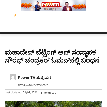
ೇನ್ ಸಿಂಗ್ ಅವರ ಆಡಿಯೋ ಕ್ಲಿಪ್ ಅನ್ನು ಬದಲಾಯಿಸಲಾಗಿದೆ. ಸುಪ್ರೀಂ ಕೋರ
ಮಹಾದೇವ್ ಬೆಟ್ಟಿಂಗ್ ಅಪ್ ಸಂಸ್ಥಾಪಕ
ಸೌರಭ್ ಚಂದ್ರಕರ್ ಓಮನ್‌ನಲ್ಲಿ ಬಂಧನ
Power TV ಸುದ್ದಿ ಮನೆ
https://powertvnews.in
Last Updated:
09/07/2026
1 month ago