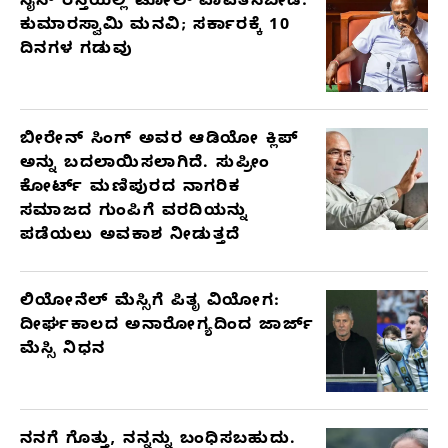
ನೈಸ್ ರಸ್ತೆಯಲ್ಲಿ ಟೋಲ್ ಪಾವತಿಸಬೇಡಿ:
ಕುಮಾರಸ್ವಾಮಿ ಮನವಿ; ಸರ್ಕಾರಕ್ಕೆ 10
ದಿನಗಳ ಗಡುವು
ಬೀರೇನ್ ಸಿಂಗ್ ಅವರ ಆಡಿಯೋ ಕ್ಲಿಪ್
ಅನ್ನು ಬದಲಾಯಿಸಲಾಗಿದೆ. ಸುಪ್ರೀಂ
ಕೋರ್ಟ್ ಮಣಿಪುರದ ನಾಗರಿಕ
ಸಮಾಜದ ಗುಂಪಿಗೆ ವರದಿಯನ್ನು
ಪಡೆಯಲು ಅವಕಾಶ ನೀಡುತ್ತದೆ
ಲಿಯೋನೆಲ್ ಮೆಸ್ಸಿಗೆ ಪಿತೃ ವಿಯೋಗ:
ದೀರ್ಘಕಾಲದ ಅನಾರೋಗ್ಯದಿಂದ ಜಾರ್ಜ್
ಮೆಸ್ಸಿ ನಿಧನ
ನನಗೆ ಗೊತ್ತು, ನನ್ನನ್ನು ಬಂಧಿಸಬಹುದು.