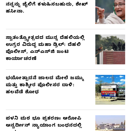
ನನ್ನನ್ನು ಜೈಲಿಗೆ ಕಳುಹಿಸಬಹುದು, ಶೇಖ್
ಹಸೀನಾ.
ಸ್ವಾತಂತ್ರ್ಯೋತ್ಸವದ ಮುನ್ನ ದೆಹಲಿಯಲ್ಲಿ
ಉಗ್ರರ ವಿರುದ್ಧ ಮಹಾ ಡ್ರಿಲ್: ದೆಹಲಿ
ಪೊಲೀಸ್, ಎನ್‌ಎಸ್‌ಜಿ ಜಂಟಿ
ಕಾರ್ಯಾಚರಣೆ
ಭಯೋತ್ಪಾದನೆ ಜಾಲದ ಮೇಲೆ ಜಮ್ಮು
ಮತ್ತು ಕಾಶ್ಮೀರ ಪೊಲೀಸರ ದಾಳಿ:
ಹಲವೆಡೆ ಶೋಧ
ಪಳನಿ ಮಠ ಭೂ ಪ್ರಕರಣಃ ಆರೋಪಿ
ಅನ್ವರ್ದೀನ್ ನ್ಯಾಯಾಂಗ ಬಂಧನದಲ್ಲಿ