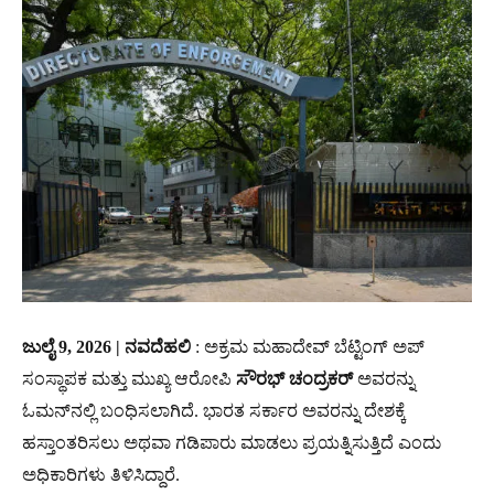
ಜುಲೈ 9, 2026 | ನವದೆಹಲಿ
: ಅಕ್ರಮ ಮಹಾದೇವ್ ಬೆಟ್ಟಿಂಗ್ ಅಪ್
ಸಂಸ್ಥಾಪಕ ಮತ್ತು ಮುಖ್ಯ ಆರೋಪಿ
ಸೌರಭ್ ಚಂದ್ರಕರ್
ಅವರನ್ನು
ಓಮನ್‌ನಲ್ಲಿ ಬಂಧಿಸಲಾಗಿದೆ. ಭಾರತ ಸರ್ಕಾರ ಅವರನ್ನು ದೇಶಕ್ಕೆ
ಹಸ್ತಾಂತರಿಸಲು ಅಥವಾ ಗಡಿಪಾರು ಮಾಡಲು ಪ್ರಯತ್ನಿಸುತ್ತಿದೆ ಎಂದು
ಅಧಿಕಾರಿಗಳು ತಿಳಿಸಿದ್ದಾರೆ.