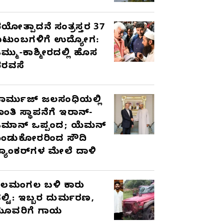
ಯೋತ್ಪಾದನೆ ಸಂತ್ರಸ್ತರ 37
ುಟುಂಬಗಳಿಗೆ ಉದ್ಯೋಗ:
ಮ್ಮು-ಕಾಶ್ಮೀರದಲ್ಲಿ ಹೊಸ
ರವಸೆ
ಾರ್ಮುಜ್ ಜಲಸಂಧಿಯಲ್ಲಿ
ಾಂತಿ ಸ್ಥಾಪನೆಗೆ ಇರಾನ್-
ಮಾನ್ ಒಪ್ಪಂದ; ಯೆಮನ್
ಂಡುಕೋರರಿಂದ ಸೌದಿ
್ಯಾಂಕರ್‌ಗಳ ಮೇಲೆ ದಾಳಿ
ೆಲಮಂಗಲ ಬಳಿ ಕಾರು
ಲ್ಟಿ: ಇಬ್ಬರ ದುರ್ಮರಣ,
ೂವರಿಗೆ ಗಾಯ