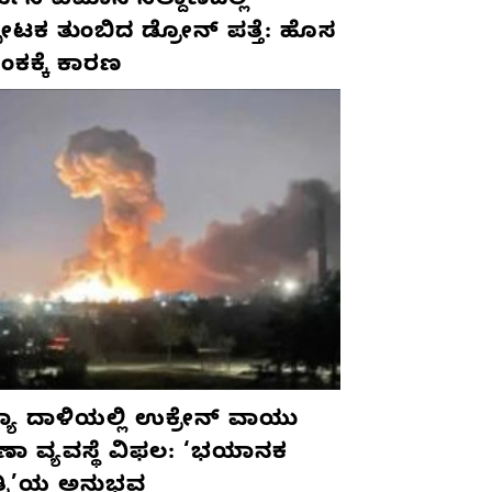
ಮನಿ ವಿಮಾನ ನಿಲ್ದಾಣದಲ್ಲಿ
ಫೋಟಕ ತುಂಬಿದ ಡ್ರೋನ್ ಪತ್ತೆ: ಹೊಸ
ಂಕಕ್ಕೆ ಕಾರಣ
ಯಾ ದಾಳಿಯಲ್ಲಿ ಉಕ್ರೇನ್ ವಾಯು
ಷಣಾ ವ್ಯವಸ್ಥೆ ವಿಫಲ: ‘ಭಯಾನಕ
ತ್ರಿ’ಯ ಅನುಭವ