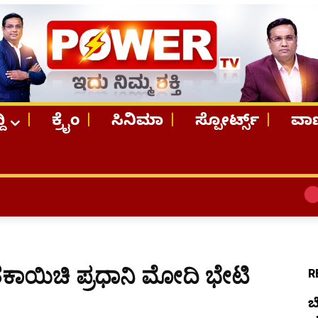
ದಿ
ಕ್ರೈಂ
ಸಿನಿಮಾ
ಸ್ಪೋರ್ಟ್ಸ್
ವಾಣ
TOP STO
ಕಾಯಿಚಿ ಪ್ರಧಾನಿ ಮೋದಿ ಭೇಟಿ
R
ಬ