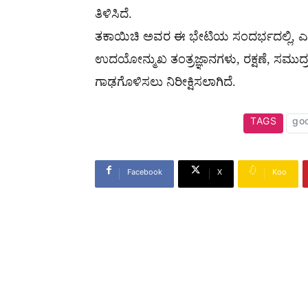
ತಿಳಿಸಿದೆ.
ತಕಾಯಿಚಿ ಅವರ ಈ ಭೇಟಿಯ ಸಂದರ್ಭದಲ್ಲಿ, ಎರಡೂ
ಉದಯೋನ್ಮುಖ ತಂತ್ರಜ್ಞಾನಗಳು, ರಕ್ಷಣೆ, ಸಮುದ್ರ ಭದ
ಗಾಢಗೊಳಿಸಲು ನಿರೀಕ್ಷಿಸಲಾಗಿದೆ.
TAGS
go
Facebook
X
Koo