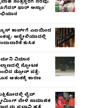
್ರವಾಹ ಸಂತ್ರಸ್ತರಿಗೆ ನೆರವು:
ಟುಗೆದರ್ ಫಾರ್ ಅಸ್ಸಾಂ’
ಅಭಿಯಾನ
್ಯೂಸ್ ಕಾರ್ಪ್‌ಗೆ ಎಐಯಿಂದ
ಂಕಷ್ಟ: ಆಸ್ಟ್ರೇಲಿಯಾದಲ್ಲಿ
ಂದಾದಾರಿಕೆ ಕುಸಿತ
ರ್ಮನಿ ವಿಮಾನ
ಿಲ್ದಾಣದಲ್ಲಿ ಸ್ಫೋಟಕ
ುಂಬಿದ ಡ್ರೋನ್ ಪತ್ತೆ:
ೊಸ ಆತಂಕಕ್ಕೆ ಕಾರಣ
ೆಕ್ಸಿಕೋದಲ್ಲಿ ಲೈವ್
್ಟ್ರೀಮಿಂಗ್ ವೇಳೆ ಸಾಮಾಜಿಕ
ಾಧ್ಯಮ ಪ್ರಭಾವಿ ಹತ್ಯೆ