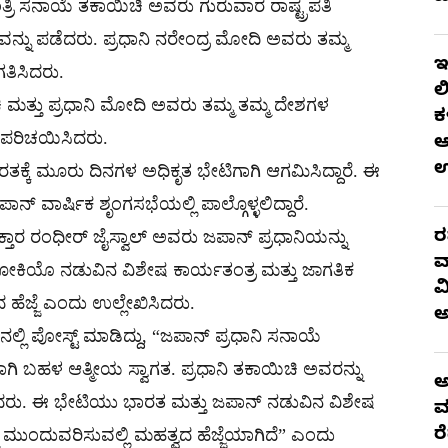
್ರಿ ಸನಾಯೆ ತಕಾಯಿಚಿ ಅವರು ಗುರುವಾರ ರಾಷ್ಟ್ರಪತಿ
ನ್ನು ಪಡೆದರು. ಪ್ರಧಾನಿ ನರೇಂದ್ರ ಮೋದಿ ಅವರು ತಮ್ಮ
ಇ
ತಿಸಿದರು.
ಲ
 ಮತ್ತು ಪ್ರಧಾನಿ ಮೋದಿ ಅವರು ತಮ್ಮ ತಮ್ಮ ದೇಶಗಳ
ಕ
ಪರ ಪರಿಚಯಿಸಿದರು.
ಆ
ಕ್ಕೆ ಮೂರು ದಿನಗಳ ಅಧಿಕೃತ ಭೇಟಿಗಾಗಿ ಆಗಮಿಸಿದ್ದಾರೆ. ಈ
ವಾರ್ಷಿಕ ಶೃಂಗಸಭೆಯಲ್ಲಿ ಪಾಲ್ಗೊಳ್ಳಲಿದ್ದಾರೆ.
ರ
 ರಂಧೀರ್ ಜೈಸ್ವಾಲ್ ಅವರು ಜಪಾನ್ ಪ್ರಧಾನಿಯನ್ನು
ವ
 ಟೋಕಿಯೊ ನಡುವಿನ ವಿಶೇಷ ಕಾರ್ಯತಂತ್ರ ಮತ್ತು ಜಾಗತಿಕ
ವ
ಹೆಜ್ಜೆ ಎಂದು ಉಲ್ಲೇಖಿಸಿದರು.
ಲ್ಲಿ ಪೋಸ್ಟ್ ಮಾಡಿದ್ದು, “ಜಪಾನ್ ಪ್ರಧಾನಿ ಸನಾಯೆ
ಗಿ ಬಹಳ ಆತ್ಮೀಯ ಸ್ವಾಗತ. ಪ್ರಧಾನಿ ತಕಾಯಿಚಿ ಅವರನ್ನು
ಅ
ಿಸಿದರು. ಈ ಭೇಟಿಯು ಭಾರತ ಮತ್ತು ಜಪಾನ್ ನಡುವಿನ ವಿಶೇಷ
ಮ
ರ
ು ಮುಂದುವರಿಸುವಲ್ಲಿ ಮಹತ್ವದ ಹೆಜ್ಜೆಯಾಗಿದೆ” ಎಂದು