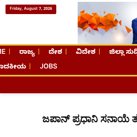
Friday, August 7, 2026
ME
ರಾಜ್ಯ
ದೇಶ
ವಿದೇಶ
ಜಿಲ್ಲಾ ಸುದ್
ಪಾದಕೀಯ
JOBS
ಜಪಾನ್ ಪ್ರಧಾನಿ ಸನಾಯೆ ತ