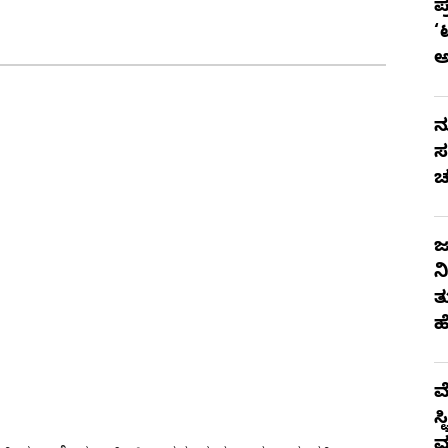
ಪ
‘
ನ
ಸ
ಚ
ಜ
ನ
ತ
ಹ
ಮ
ಸ
ಮ