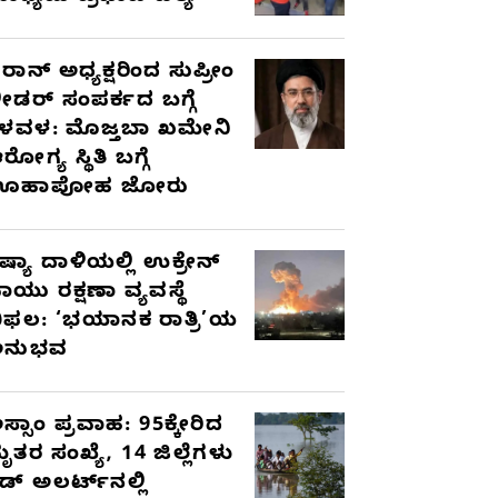
ರಾನ್ ಅಧ್ಯಕ್ಷರಿಂದ ಸುಪ್ರೀಂ
ೀಡರ್ ಸಂಪರ್ಕದ ಬಗ್ಗೆ
ಳವಳ: ಮೊಜ್ತಬಾ ಖಮೇನಿ
ರೋಗ್ಯ ಸ್ಥಿತಿ ಬಗ್ಗೆ
ಊಹಾಪೋಹ ಜೋರು
ಷ್ಯಾ ದಾಳಿಯಲ್ಲಿ ಉಕ್ರೇನ್
ಾಯು ರಕ್ಷಣಾ ವ್ಯವಸ್ಥೆ
ಿಫಲ: ‘ಭಯಾನಕ ರಾತ್ರಿ’ಯ
ಅನುಭವ
ಸ್ಸಾಂ ಪ್ರವಾಹ: 95ಕ್ಕೇರಿದ
ೃತರ ಸಂಖ್ಯೆ, 14 ಜಿಲ್ಲೆಗಳು
ೆಡ್ ಅಲರ್ಟ್‌ನಲ್ಲಿ