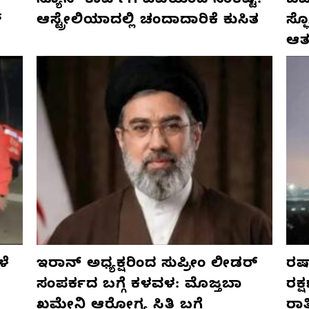
ನ್ಯೂಸ್ ಕಾರ್ಪ್‌ಗೆ ಎಐಯಿಂದ ಸಂಕಷ್ಟ:
ಜರ್
್
ಆಸ್ಟ್ರೇಲಿಯಾದಲ್ಲಿ ಚಂದಾದಾರಿಕೆ ಕುಸಿತ
ಸ್
ಆತ
ಳೆ
ಇರಾನ್ ಅಧ್ಯಕ್ಷರಿಂದ ಸುಪ್ರೀಂ ಲೀಡರ್
ರಷ್
ಸಂಪರ್ಕದ ಬಗ್ಗೆ ಕಳವಳ: ಮೊಜ್ತಬಾ
ರಕ್
ಖಮೇನಿ ಆರೋಗ್ಯ ಸ್ಥಿತಿ ಬಗ್ಗೆ
ರಾ