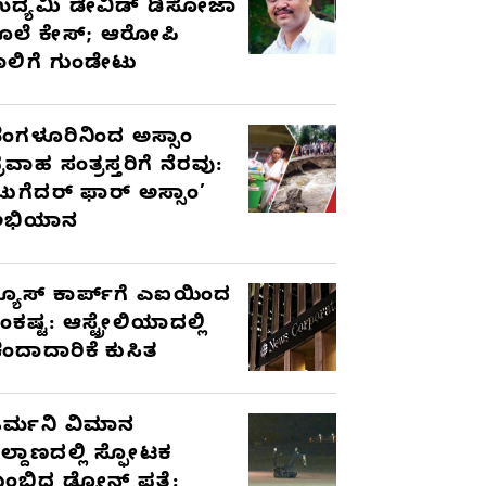
ದ್ಯಮಿ ಡೇವಿಡ್‌ ಡಿಸೋಜಾ
ೊಲೆ ಕೇಸ್;‌ ಆರೋಪಿ
ಾಲಿಗೆ ಗುಂಡೇಟು
ೆಂಗಳೂರಿನಿಂದ ಅಸ್ಸಾಂ
್ರವಾಹ ಸಂತ್ರಸ್ತರಿಗೆ ನೆರವು:
ಟುಗೆದರ್ ಫಾರ್ ಅಸ್ಸಾಂ’
ಅಭಿಯಾನ
್ಯೂಸ್ ಕಾರ್ಪ್‌ಗೆ ಎಐಯಿಂದ
ಂಕಷ್ಟ: ಆಸ್ಟ್ರೇಲಿಯಾದಲ್ಲಿ
ಂದಾದಾರಿಕೆ ಕುಸಿತ
ರ್ಮನಿ ವಿಮಾನ
ಿಲ್ದಾಣದಲ್ಲಿ ಸ್ಫೋಟಕ
ುಂಬಿದ ಡ್ರೋನ್ ಪತ್ತೆ: