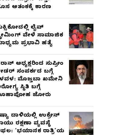
ೊಸ ಆತಂಕಕ್ಕೆ ಕಾರಣ
ೆಕ್ಸಿಕೋದಲ್ಲಿ ಲೈವ್
್ಟ್ರೀಮಿಂಗ್ ವೇಳೆ ಸಾಮಾಜಿಕ
ಾಧ್ಯಮ ಪ್ರಭಾವಿ ಹತ್ಯೆ
ರಾನ್ ಅಧ್ಯಕ್ಷರಿಂದ ಸುಪ್ರೀಂ
ೀಡರ್ ಸಂಪರ್ಕದ ಬಗ್ಗೆ
ಳವಳ: ಮೊಜ್ತಬಾ ಖಮೇನಿ
ರೋಗ್ಯ ಸ್ಥಿತಿ ಬಗ್ಗೆ
ಊಹಾಪೋಹ ಜೋರು
ಷ್ಯಾ ದಾಳಿಯಲ್ಲಿ ಉಕ್ರೇನ್
ಾಯು ರಕ್ಷಣಾ ವ್ಯವಸ್ಥೆ
ಿಫಲ: ‘ಭಯಾನಕ ರಾತ್ರಿ’ಯ