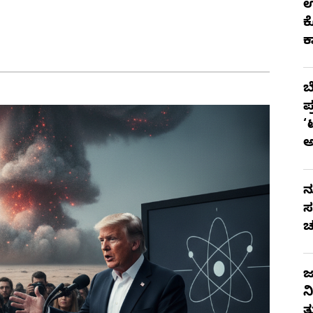
ಉ
ಕ
ಕ
ಬ
ಪ
‘
ನ
ಸ
ಚ
ಜ
ನ
ತ