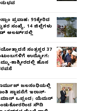
ಅನುಭವ
ಸ್ಸಾಂ ಪ್ರವಾಹ: 95ಕ್ಕೇರಿದ
ೃತರ ಸಂಖ್ಯೆ, 14 ಜಿಲ್ಲೆಗಳು
ೆಡ್ ಅಲರ್ಟ್‌ನಲ್ಲಿ
ಯೋತ್ಪಾದನೆ ಸಂತ್ರಸ್ತರ 37
ುಟುಂಬಗಳಿಗೆ ಉದ್ಯೋಗ:
ಮ್ಮು-ಕಾಶ್ಮೀರದಲ್ಲಿ ಹೊಸ
ರವಸೆ
ಾರ್ಮುಜ್ ಜಲಸಂಧಿಯಲ್ಲಿ
ಾಂತಿ ಸ್ಥಾಪನೆಗೆ ಇರಾನ್-
ಮಾನ್ ಒಪ್ಪಂದ; ಯೆಮನ್
ಂಡುಕೋರರಿಂದ ಸೌದಿ