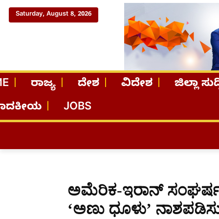
Saturday, August 8, 2026
ME
ರಾಜ್ಯ
ದೇಶ
ವಿದೇಶ
ಜಿಲ್ಲಾ ಸುದ್
ಪಾದಕೀಯ
JOBS
ಅಮೆರಿಕ-ಇರಾನ್ ಸಂಘರ್ಷಕ್
‘ಅಣು ಧೂಳು’ ನಾಶಪಡಿಸು