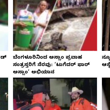
ಡ್‌
ಬೆಂಗಳೂರಿನಿಂದ ಅಸ್ಸಾಂ ಪ್ರವಾಹ
ನ್ಯ
ಸಂತ್ರಸ್ತರಿಗೆ ನೆರವು: ‘ಟುಗೆದರ್ ಫಾರ್
ಆಸ್
ಅಸ್ಸಾಂ’ ಅಭಿಯಾನ