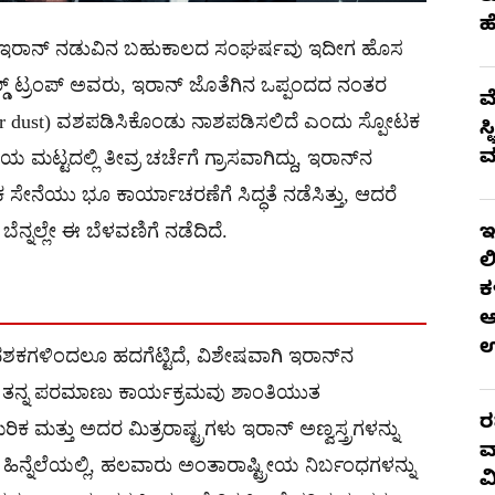
ಹ
್ತು ಇರಾನ್ ನಡುವಿನ ಬಹುಕಾಲದ ಸಂಘರ್ಷವು ಇದೀಗ ಹೊಸ
ಲ್ಡ್ ಟ್ರಂಪ್ ಅವರು, ಇರಾನ್ ಜೊತೆಗಿನ ಒಪ್ಪಂದದ ನಂತರ
ಮ
ear dust) ವಶಪಡಿಸಿಕೊಂಡು ನಾಶಪಡಿಸಲಿದೆ ಎಂದು ಸ್ಪೋಟಕ
ಸ
ಮ
 ಮಟ್ಟದಲ್ಲಿ ತೀವ್ರ ಚರ್ಚೆಗೆ ಗ್ರಾಸವಾಗಿದ್ದು, ಇರಾನ್‌ನ
ೇನೆಯು ಭೂ ಕಾರ್ಯಾಚರಣೆಗೆ ಸಿದ್ಧತೆ ನಡೆಸಿತ್ತು, ಆದರೆ
ೆನ್ನಲ್ಲೇ ಈ ಬೆಳವಣಿಗೆ ನಡೆದಿದೆ.
ಇ
ಲ
ಕ
ಆ
ಕಗಳಿಂದಲೂ ಹದಗೆಟ್ಟಿದೆ, ವಿಶೇಷವಾಗಿ ಇರಾನ್‌ನ
 ತನ್ನ ಪರಮಾಣು ಕಾರ್ಯಕ್ರಮವು ಶಾಂತಿಯುತ
ರ
ೆರಿಕ ಮತ್ತು ಅದರ ಮಿತ್ರರಾಷ್ಟ್ರಗಳು ಇರಾನ್ ಅಣ್ವಸ್ತ್ರಗಳನ್ನು
ವ
ಈ ಹಿನ್ನೆಲೆಯಲ್ಲಿ, ಹಲವಾರು ಅಂತಾರಾಷ್ಟ್ರೀಯ ನಿರ್ಬಂಧಗಳನ್ನು
ವ