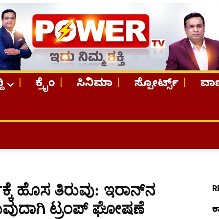
ದಿ
ಕ್ರೈಂ
ಸಿನಿಮಾ
ಸ್ಪೋರ್ಟ್ಸ್
ವಾಣ
TOP STORI
ಕೆ ಹೊಸ ತಿರುವು: ಇರಾನ್‌ನ
R
ವುದಾಗಿ ಟ್ರಂಪ್ ಘೋಷಣೆ
ಕ