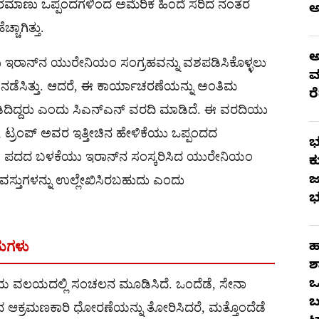
ಪರಮಾಣು ಒಪ್ಪಂದಗಳಿಂದ ಅಮೆರಿಕ ಹಿಂದೆ ಸರಿದ ನಂತರ
ಚಾಗಿತ್ತು.
ಅ
ು ಇರಾನ್‌ನ ಯುರೇನಿಯಂ ಸಂಗ್ರಹವನ್ನು ವಶಪಡಿಸಿಕೊಳ್ಳಲು
ಮ
ೆ ನಡೆಸಿತ್ತು. ಆದರೆ, ಈ ಕಾರ್ಯಾಚರಣೆಯನ್ನು ಅಂತಿಮ
ರ
ೆಹಿಡಿದಿದ್ದರು ಎಂದು ಸಿಎನ್‌ಎನ್ ವರದಿ ಮಾಡಿದೆ. ಈ ವರದಿಯು
, ಟ್ರಂಪ್ ಅವರ ಇತ್ತೀಚಿನ ಹೇಳಿಕೆಯು ಒಪ್ಪಂದದ
ಭ
 ಎಂಬ ಪದದ ಬಳಕೆಯು ಇರಾನ್‌ನ ಸಂಸ್ಕರಿಸಿದ ಯುರೇನಿಯಂ
ಕ
ಜ
ಸ್ತುಗಳನ್ನು ಉಲ್ಲೇಖಿಸಿರಬಹುದು ಎಂದು
ಭ
ಾಮಗಳು
ಹ
ಶ
ಒ
ಯ ವಲಯದಲ್ಲಿ ಸಂಚಲನ ಮೂಡಿಸಿದೆ. ಒಂದೆಡೆ, ಸೇನಾ
ಬ
ಕದ ಆಕ್ರಮಣಕಾರಿ ಧೋರಣೆಯನ್ನು ತೋರಿಸಿದರೆ, ಮತ್ತೊಂದೆಡೆ