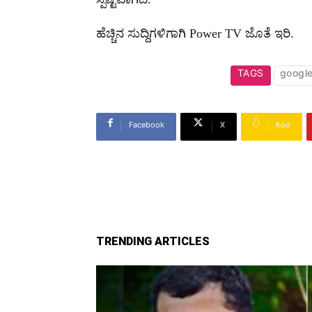
ಹೆಚ್ಚಿನ ಸುದ್ದಿಗಳಿಗಾಗಿ Power TV ಜೊತೆ ಇರಿ.
TAGS
googl
Facebook
X
Koo
TRENDING ARTICLES