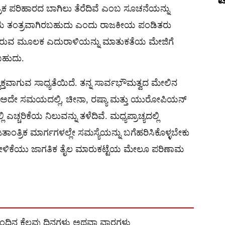
ಟ
ರಿಕ ಪರಿಹಾರದ ಬಾಗಿಲು ತೆರೆದಿವೆ ಎಂಬ ಸೂಚನೆಯನ್ನು
ಕತೆಯ ತಂತ್ರವಾಗಿರಬಹುದು ಎಂದು ರಾಜಕೀಯ ಪಂಡಿತರು
್ತಡ ಹೇರುವ ಮೂಲಕ ಎದುರಾಳಿಯನ್ನು ಮಾತುಕತೆಯ ಮೇಜಿಗೆ
ಬಹುದು.
 ವ್ಯಕ್ತವಾಗುವ ಸಾಧ್ಯತೆಯಿದೆ. ತನ್ನ ಸಾರ್ವಭೌಮತ್ವದ ಮೇಲಿನ
ಲ್ಲ. ಅದೇ ಸಮಯದಲ್ಲಿ, ಚೀನಾ, ರಷ್ಯಾ ಮತ್ತು ಯುರೋಪಿಯನ್
್ಚರಿಕೆಯ ನಿಲುವನ್ನು ತಳೆದಿವೆ. ಮಧ್ಯಪ್ರಾಚ್ಯದಲ್ಲಿ
ಾಂತ್ರಿಕ ಮಾರ್ಗಗಳಲ್ಲೇ ಸಮಸ್ಯೆಯನ್ನು ಬಗೆಹರಿಸಿಕೊಳ್ಳಬೇಕು
 ಹೇಳಿಕೆಯು ಜಾಗತಿಕ ತೈಲ ಮಾರುಕಟ್ಟೆಯ ಮೇಲೂ ಪರಿಣಾಮ
ದು, ಮುಂದಿನ ಕೆಲವು ದಿನಗಳು ಅಥವಾ ವಾರಗಳು