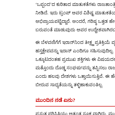
‘ಒಪ್ಪಂದ’ದ ಕುರಿತಾದ ಮಾತುಕತೆಗಳು ರಾಜತಾಂತ್
ನೀಡಿದೆ. ಇದು ಟ್ರಂಪ್ ಅವರ ವಿಶಿಷ್ಟ ಮಾತು
ಅಭಿಪ್ರಾಯಪಟ್ಟಿದ್ದಾರೆ. ಅಂದರೆ, ಗರಿಷ್ಠ ಒತ
ಬರುವಂತೆ ಮಾಡುವುದು ಅವರ ಉದ್ದೇಶವಾಗಿರ
ಈ ಬೆಳವಣಿಗೆಗೆ ಇರಾನ್‌ನಿಂದ ತೀಕ್ಷ್ಣ ಪ್ರತಿಕ್ರಿಯೆ
ಹಸ್ತಕ್ಷೇಪವನ್ನು ಇರಾನ್ ಎಂದಿಗೂ ಸಹಿಸುವುದಿ
ಒಕ್ಕೂಟದಂತಹ ಪ್ರಮುಖ ಶಕ್ತಿಗಳು ಈ ವಿಷಯದಲ್ಲಿ ಎಚ
ಮತ್ತೊಂದು ದೊಡ್ಡ ಸಂಘರ್ಷವನ್ನು ತಪ್ಪಿಸಲು ರಾಜತ
ಎಂದು ಹಲವು ದೇಶಗಳು ಒತ್ತಾಯಿಸುತ್ತಿವೆ. ಈ
ಬೀರುವ ಸಾಧ್ಯತೆಯನ್ನು ತಳ್ಳಿಹಾಕುವಂತಿಲ್ಲ.
ಮುಂದಿನ ನಡೆ ಏನು?
ಪ್ರಸ್ತುತ ಪರಿಸ್ಥಿತಿಯು ಅತ್ಯಂತ ಸೂಕ್ಷ್ಮವಾಗಿದ್