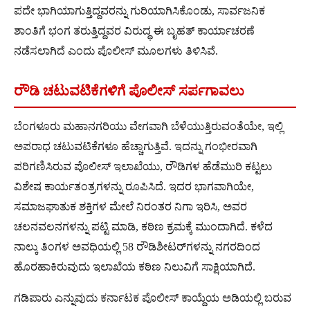
ಪದೇ ಭಾಗಿಯಾಗುತ್ತಿದ್ದವರನ್ನು ಗುರಿಯಾಗಿಸಿಕೊಂಡು, ಸಾರ್ವಜನಿಕ
ಶಾಂತಿಗೆ ಭಂಗ ತರುತ್ತಿದ್ದವರ ವಿರುದ್ಧ ಈ ಬೃಹತ್ ಕಾರ್ಯಾಚರಣೆ
ನಡೆಸಲಾಗಿದೆ ಎಂದು ಪೊಲೀಸ್ ಮೂಲಗಳು ತಿಳಿಸಿವೆ.
ರೌಡಿ ಚಟುವಟಿಕೆಗಳಿಗೆ ಪೊಲೀಸ್ ಸರ್ಪಗಾವಲು
ಬೆಂಗಳೂರು ಮಹಾನಗರಿಯು ವೇಗವಾಗಿ ಬೆಳೆಯುತ್ತಿರುವಂತೆಯೇ, ಇಲ್ಲಿ
ಅಪರಾಧ ಚಟುವಟಿಕೆಗಳೂ ಹೆಚ್ಚಾಗುತ್ತಿವೆ. ಇದನ್ನು ಗಂಭೀರವಾಗಿ
ಪರಿಗಣಿಸಿರುವ ಪೊಲೀಸ್ ಇಲಾಖೆಯು, ರೌಡಿಗಳ ಹೆಡೆಮುರಿ ಕಟ್ಟಲು
ವಿಶೇಷ ಕಾರ್ಯತಂತ್ರಗಳನ್ನು ರೂಪಿಸಿದೆ. ಇದರ ಭಾಗವಾಗಿಯೇ,
ಸಮಾಜಘಾತುಕ ಶಕ್ತಿಗಳ ಮೇಲೆ ನಿರಂತರ ನಿಗಾ ಇರಿಸಿ, ಅವರ
ಚಲನವಲನಗಳನ್ನು ಪಟ್ಟಿ ಮಾಡಿ, ಕಠಿಣ ಕ್ರಮಕ್ಕೆ ಮುಂದಾಗಿದೆ. ಕಳೆದ
ನಾಲ್ಕು ತಿಂಗಳ ಅವಧಿಯಲ್ಲಿ 58 ರೌಡಿಶೀಟರ್‌ಗಳನ್ನು ನಗರದಿಂದ
ಹೊರಹಾಕಿರುವುದು ಇಲಾಖೆಯ ಕಠಿಣ ನಿಲುವಿಗೆ ಸಾಕ್ಷಿಯಾಗಿದೆ.
ಗಡಿಪಾರು ಎನ್ನುವುದು ಕರ್ನಾಟಕ ಪೊಲೀಸ್ ಕಾಯ್ದೆಯ ಅಡಿಯಲ್ಲಿ ಬರುವ