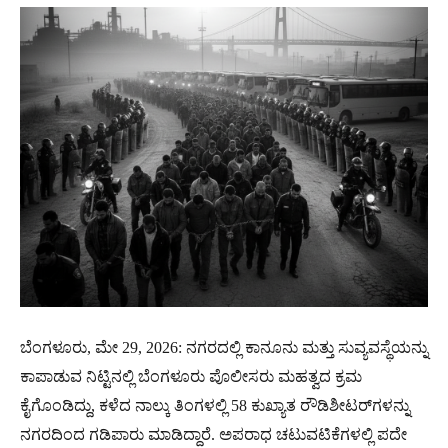
ಬೆಂಗಳೂರು, ಮೇ 29, 2026: ನಗರದಲ್ಲಿ ಕಾನೂನು ಮತ್ತು ಸುವ್ಯವಸ್ಥೆಯನ್ನು
ಕಾಪಾಡುವ ನಿಟ್ಟಿನಲ್ಲಿ ಬೆಂಗಳೂರು ಪೊಲೀಸರು ಮಹತ್ವದ ಕ್ರಮ
ಕೈಗೊಂಡಿದ್ದು, ಕಳೆದ ನಾಲ್ಕು ತಿಂಗಳಲ್ಲಿ 58 ಕುಖ್ಯಾತ ರೌಡಿಶೀಟರ್‌ಗಳನ್ನು
ನಗರದಿಂದ ಗಡಿಪಾರು ಮಾಡಿದ್ದಾರೆ. ಅಪರಾಧ ಚಟುವಟಿಕೆಗಳಲ್ಲಿ ಪದೇ