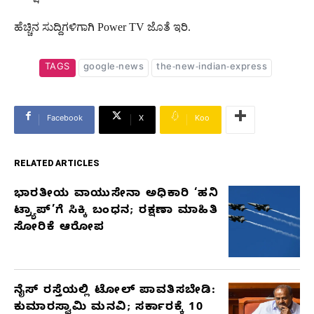
ಹೆಚ್ಚಿನ ಸುದ್ದಿಗಳಿಗಾಗಿ Power TV ಜೊತೆ ಇರಿ.
TAGS
google-news
the-new-indian-express
Facebook
X
Koo
RELATED ARTICLES
ಭಾರತೀಯ ವಾಯುಸೇನಾ ಅಧಿಕಾರಿ ‘ಹನಿ
RELATED
ಟ್ರ್ಯಾಪ್’ಗೆ ಸಿಕ್ಕಿ ಬಂಧನ; ರಕ್ಷಣಾ ಮಾಹಿತಿ
ARTICLES
ಸೋರಿಕೆ ಆರೋಪ
ನೈಸ್ ರಸ್ತೆಯಲ್ಲಿ ಟೋಲ್ ಪಾವತಿಸಬೇಡಿ:
ಕುಮಾರಸ್ವಾಮಿ ಮನವಿ; ಸರ್ಕಾರಕ್ಕೆ 10