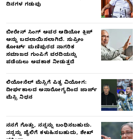
ದಿನಗಳ ಗಡುವು
ಬೀರೇನ್ ಸಿಂಗ್ ಅವರ ಆಡಿಯೋ ಕ್ಲಿಪ್
ಅನ್ನು ಬದಲಾಯಿಸಲಾಗಿದೆ. ಸುಪ್ರೀಂ
ಕೋರ್ಟ್ ಮಣಿಪುರದ ನಾಗರಿಕ
ಸಮಾಜದ ಗುಂಪಿಗೆ ವರದಿಯನ್ನು
ಪಡೆಯಲು ಅವಕಾಶ ನೀಡುತ್ತದೆ
ಲಿಯೋನೆಲ್ ಮೆಸ್ಸಿಗೆ ಪಿತೃ ವಿಯೋಗ:
ದೀರ್ಘಕಾಲದ ಅನಾರೋಗ್ಯದಿಂದ ಜಾರ್ಜ್
ಮೆಸ್ಸಿ ನಿಧನ
ನನಗೆ ಗೊತ್ತು, ನನ್ನನ್ನು ಬಂಧಿಸಬಹುದು.
ನನ್ನನ್ನು ಜೈಲಿಗೆ ಕಳುಹಿಸಬಹುದು, ಶೇಖ್