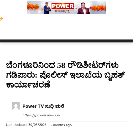
ವರ ಆಡಿಯೋ ಕ್ಲಿಪ್ ಅನ್ನು ಬದಲಾಯಿಸಲಾಗಿದೆ. ಸುಪ್ರೀಂ ಕೋರ್ಟ್ ಮಣಿಪುರ
ಬೆಂಗಳೂರಿನಿಂದ 58 ರೌಡಿಶೀಟರ್‌ಗಳು
ಗಡಿಪಾರು: ಪೊಲೀಸ್ ಇಲಾಖೆಯ ಬೃಹತ್
ಕಾರ್ಯಾಚರಣೆ
Power TV ಸುದ್ದಿ ಮನೆ
https://powertvnews.in
Last Updated:
30/05/2026
2 months ago