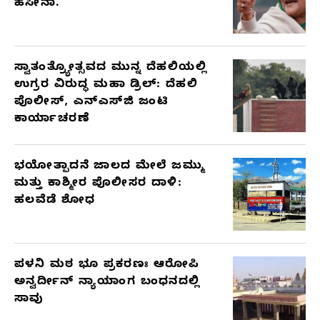
ಹಸೀನಾ.
ಸ್ವಾತಂತ್ರ್ಯೋತ್ಸವದ ಮುನ್ನ ದೆಹಲಿಯಲ್ಲಿ
ಉಗ್ರರ ವಿರುದ್ಧ ಮಹಾ ಡ್ರಿಲ್: ದೆಹಲಿ
ಪೊಲೀಸ್, ಎನ್‌ಎಸ್‌ಜಿ ಜಂಟಿ
ಕಾರ್ಯಾಚರಣೆ
ಭಯೋತ್ಪಾದನೆ ಜಾಲದ ಮೇಲೆ ಜಮ್ಮು
ಮತ್ತು ಕಾಶ್ಮೀರ ಪೊಲೀಸರ ದಾಳಿ:
ಹಲವೆಡೆ ಶೋಧ
ಪಳನಿ ಮಠ ಭೂ ಪ್ರಕರಣಃ ಆರೋಪಿ
ಅನ್ವರ್ದೀನ್ ನ್ಯಾಯಾಂಗ ಬಂಧನದಲ್ಲಿ
ಸಾವು