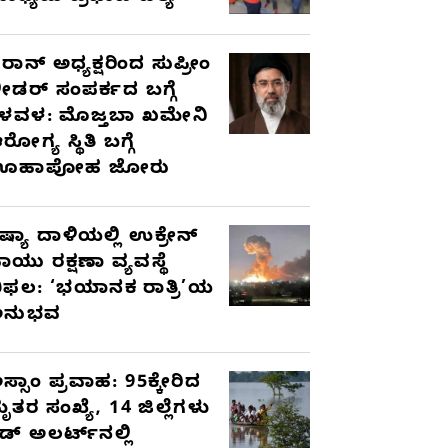
ರಾನ್ ಅಧ್ಯಕ್ಷರಿಂದ ಸುಪ್ರೀಂ
ೀಡರ್ ಸಂಪರ್ಕದ ಬಗ್ಗೆ
ಳವಳ: ಮೊಜ್ತಬಾ ಖಮೇನಿ
ರೋಗ್ಯ ಸ್ಥಿತಿ ಬಗ್ಗೆ
ಊಹಾಪೋಹ ಜೋರು
ಷ್ಯಾ ದಾಳಿಯಲ್ಲಿ ಉಕ್ರೇನ್
ಾಯು ರಕ್ಷಣಾ ವ್ಯವಸ್ಥೆ
ಿಫಲ: ‘ಭಯಾನಕ ರಾತ್ರಿ’ಯ
ಅನುಭವ
ಸ್ಸಾಂ ಪ್ರವಾಹ: 95ಕ್ಕೇರಿದ
ೃತರ ಸಂಖ್ಯೆ, 14 ಜಿಲ್ಲೆಗಳು
ೆಡ್ ಅಲರ್ಟ್‌ನಲ್ಲಿ