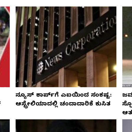
ನ್ಯೂಸ್ ಕಾರ್ಪ್‌ಗೆ ಎಐಯಿಂದ ಸಂಕಷ್ಟ:
ಜರ್
್
ಆಸ್ಟ್ರೇಲಿಯಾದಲ್ಲಿ ಚಂದಾದಾರಿಕೆ ಕುಸಿತ
ಸ್
ಆತ