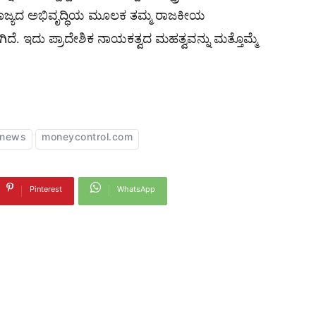
ರಾಜ್ಯದ ಅಭಿವೃದ್ಧಿಯ ಮೂಲಕ ತಮ್ಮ ರಾಜಕೀಯ
ೆ. ಇದು ಪ್ರಾದೇಶಿಕ ನಾಯಕತ್ವದ ಮಹತ್ವವನ್ನು ಮತ್ತೊಮ್ಮೆ
-news
moneycontrol.com
Pinterest
WhatsApp