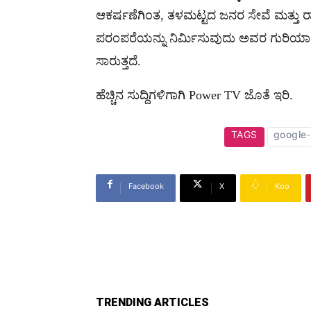
ಆಕರ್ಷಣೆಗಿಂತ, ತಳಮಟ್ಟದ ಜನರ ಸೇವೆ ಮತ್ತು 
ಪರಂಪರೆಯನ್ನು ನಿರ್ಮಿಸುವುದು ಅವರ ಗುರಿಯಾಗಿದ
ಸಾರುತ್ತದೆ.
ಹೆಚ್ಚಿನ ಸುದ್ದಿಗಳಿಗಾಗಿ Power TV ಜೊತೆ ಇರಿ.
TAGS
google
Facebook
X
Koo
TRENDING ARTICLES