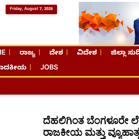
Friday, August 7, 2026
ME
ರಾಜ್ಯ
ದೇಶ
ವಿದೇಶ
ಜಿಲ್ಲಾ ಸುದ್
ಪಾದಕೀಯ
JOBS
ದೆಹಲಿಗಿಂತ ಬೆಂಗಳೂರೇ ಲ
ರಾಜಕೀಯ ಮತ್ತು ವ್ಯೂಹಾತ್