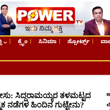
ದಿ
ಕ್ರೈಂ
ಸಿನಿಮಾ
ಸ್ಪೋರ್ಟ್ಸ್
ವಾಣ
TOP STORIE
ೇಸು: ಸಿದ್ದರಾಮಯ್ಯರ ತಳಮಟ್ಟದ
R
ಮಕ ನಡೆಗಳ ಹಿಂದಿನ ಗುಟ್ಟೇನು?
ಬ