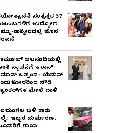
ಯೋತ್ಪಾದನೆ ಸಂತ್ರಸ್ತರ 37
ುಟುಂಬಗಳಿಗೆ ಉದ್ಯೋಗ:
ಮ್ಮು-ಕಾಶ್ಮೀರದಲ್ಲಿ ಹೊಸ
ರವಸೆ
ಾರ್ಮುಜ್ ಜಲಸಂಧಿಯಲ್ಲಿ
ಾಂತಿ ಸ್ಥಾಪನೆಗೆ ಇರಾನ್-
ಮಾನ್ ಒಪ್ಪಂದ; ಯೆಮನ್
ಂಡುಕೋರರಿಂದ ಸೌದಿ
್ಯಾಂಕರ್‌ಗಳ ಮೇಲೆ ದಾಳಿ
ೆಲಮಂಗಲ ಬಳಿ ಕಾರು
ಲ್ಟಿ: ಇಬ್ಬರ ದುರ್ಮರಣ,
ೂವರಿಗೆ ಗಾಯ