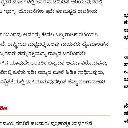
್ಲಿ, ರೈತರ ಹೊಲಗಳಲ್ಲಿ ಜನರ ನಾಡಿಮಿಡಿತ ಅರಿಯುವುದರಲ್ಲಿ
ನಪ್ರಿಯ ‘ಭಾಗ್ಯ’ ಯೋಜನೆಗಳು ಇದೇ ತಳಮಟ್ಟದ ರಾಜಕೀಯ
ಭ
ಕ
ಜ
ಕ ಸಂಬಂಧವು ಅವರನ್ನು ಕೇವಲ ಒಬ್ಬ ರಾಜಕಾರಣಿಯಾಗಿ
ಭ
ದೆ. ರಾಷ್ಟ್ರೀಯ ಮಟ್ಟದಲ್ಲಿ ಹಲವು ನಾಯಕರು ಹೈಕಮಾಂಡ್‌ನ
್ಯನವರು ತಮ್ಮ ಶಕ್ತಿಯನ್ನು ರಾಜ್ಯದ ಜನರಿಂದಲೇ
ಹ
ೊಳಗಿನ ಯಾವುದೇ ಆಂತರಿಕ ಭಿನ್ನಮತ ಅಥವಾ ವಿರೋಧವನ್ನು
ಶ
ಒ
ಲ್ಲಿ ಕುಳಿತು ಇಡೀ ರಾಜ್ಯದ ಮೇಲೆ ಹಿಡಿತ ಸಾಧಿಸುವುದು,
ಬ
ಶ್ಚಿತತೆಯಲ್ಲಿ ಭಾಗಿಯಾಗುವುದಕ್ಕಿಂತ ಹೆಚ್ಚು ಪರಿಣಾಮಕಾರಿ
ಟ
ನ
ಿಡಿತ
ಪ
ಮ
ರಾಮಯ್ಯನವರಿಗೆ ಹಲವಾರು ವ್ಯೂಹಾತ್ಮಕ ಲಾಭಗಳಿವೆ.