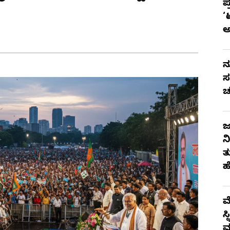
ಪ
‘
ನ
ಸ
ಚ
ಜ
ನ
ತ
ಹ
ಮ
ಸ
ಮ