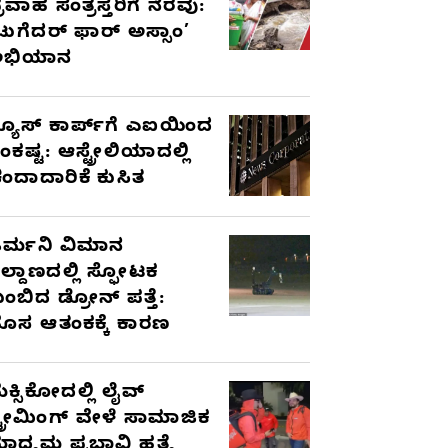
್ರವಾಹ ಸಂತ್ರಸ್ತರಿಗೆ ನೆರವು:
ಟುಗೆದರ್ ಫಾರ್ ಅಸ್ಸಾಂ’
ಅಭಿಯಾನ
್ಯೂಸ್ ಕಾರ್ಪ್‌ಗೆ ಎಐಯಿಂದ
ಂಕಷ್ಟ: ಆಸ್ಟ್ರೇಲಿಯಾದಲ್ಲಿ
ಂದಾದಾರಿಕೆ ಕುಸಿತ
ರ್ಮನಿ ವಿಮಾನ
ಿಲ್ದಾಣದಲ್ಲಿ ಸ್ಫೋಟಕ
ುಂಬಿದ ಡ್ರೋನ್ ಪತ್ತೆ:
ೊಸ ಆತಂಕಕ್ಕೆ ಕಾರಣ
ೆಕ್ಸಿಕೋದಲ್ಲಿ ಲೈವ್
್ಟ್ರೀಮಿಂಗ್ ವೇಳೆ ಸಾಮಾಜಿಕ
ಾಧ್ಯಮ ಪ್ರಭಾವಿ ಹತ್ಯೆ