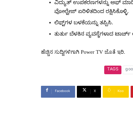
ವಿದ್ಯುತ್ ಉಪಕರಣಗಳನ್ನು ಆಫ್ ಮಾಡ
ವೋಲ್ಟೇಜ್ ಏರಿಳಿತದಿಂದ ರಕ್ಷಿಸಿಕೊಳ್ಳಿ.
ಲಿಫ್ಟ್‌ಗಳ ಬಳಕೆಯನ್ನು ತಪ್ಪಿಸಿ.
ತುರ್ತು ಬೆಳಕಿನ ವ್ಯವಸ್ಥೆಗಳಾದ ಟಾರ್ಚ್ 
ಹೆಚ್ಚಿನ ಸುದ್ದಿಗಳಿಗಾಗಿ Power TV ಜೊತೆ ಇರಿ.
TAGS
goo
Facebook
X
Koo