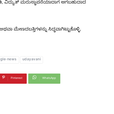
ಿ, ವಿದ್ಯುತ್ ಮರುಸ್ಥಾಪನೆಯಾದಾಗ ಆಗಬಹುದಾದ
ಅಥವಾ ಮೇಣದಬತ್ತಿಗಳನ್ನು ಸಿದ್ಧವಾಗಿಟ್ಟುಕೊಳ್ಳಿ.
gle-news
udayavani
Pinterest
WhatsApp