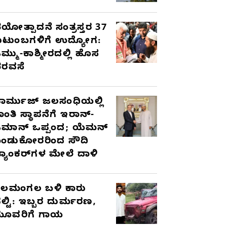
ಯೋತ್ಪಾದನೆ ಸಂತ್ರಸ್ತರ 37
ುಟುಂಬಗಳಿಗೆ ಉದ್ಯೋಗ:
ಮ್ಮು-ಕಾಶ್ಮೀರದಲ್ಲಿ ಹೊಸ
ರವಸೆ
ಾರ್ಮುಜ್ ಜಲಸಂಧಿಯಲ್ಲಿ
ಾಂತಿ ಸ್ಥಾಪನೆಗೆ ಇರಾನ್-
ಮಾನ್ ಒಪ್ಪಂದ; ಯೆಮನ್
ಂಡುಕೋರರಿಂದ ಸೌದಿ
್ಯಾಂಕರ್‌ಗಳ ಮೇಲೆ ದಾಳಿ
ೆಲಮಂಗಲ ಬಳಿ ಕಾರು
ಲ್ಟಿ: ಇಬ್ಬರ ದುರ್ಮರಣ,
ೂವರಿಗೆ ಗಾಯ