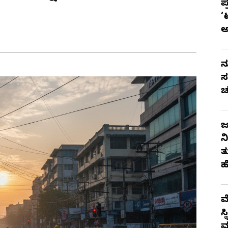
ಪ
‘
ನ
ಸ
ಚ
ಜ
ನ
ತ
ಹ
ಮ
ಸ
ಮ