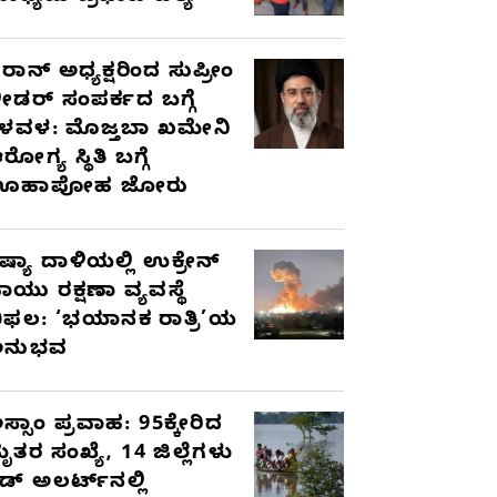
ರಾನ್ ಅಧ್ಯಕ್ಷರಿಂದ ಸುಪ್ರೀಂ
ೀಡರ್ ಸಂಪರ್ಕದ ಬಗ್ಗೆ
ಳವಳ: ಮೊಜ್ತಬಾ ಖಮೇನಿ
ರೋಗ್ಯ ಸ್ಥಿತಿ ಬಗ್ಗೆ
ಊಹಾಪೋಹ ಜೋರು
ಷ್ಯಾ ದಾಳಿಯಲ್ಲಿ ಉಕ್ರೇನ್
ಾಯು ರಕ್ಷಣಾ ವ್ಯವಸ್ಥೆ
ಿಫಲ: ‘ಭಯಾನಕ ರಾತ್ರಿ’ಯ
ಅನುಭವ
ಸ್ಸಾಂ ಪ್ರವಾಹ: 95ಕ್ಕೇರಿದ
ೃತರ ಸಂಖ್ಯೆ, 14 ಜಿಲ್ಲೆಗಳು
ೆಡ್ ಅಲರ್ಟ್‌ನಲ್ಲಿ