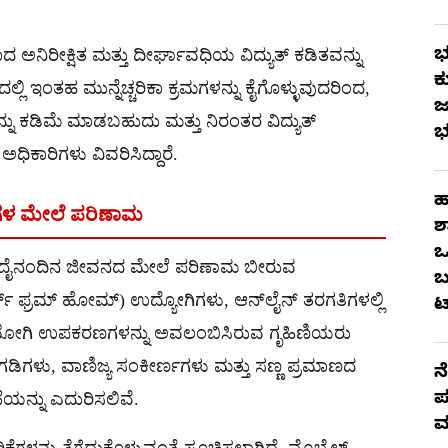
ಭ
ಅನಿರೀಕ್ಷಿತ ಮತ್ತು ದೀರ್ಘಾವಧಿಯ ವಿದ್ಯುತ್ ಕಡಿತವನ್ನು
ಕ
ಿ ಇಂತಹ ಮುನ್ನೆಚ್ಚರಿಕಾ ಕ್ರಮಗಳನ್ನು ಕೈಗೊಳ್ಳುವುದರಿಂದ,
ಜ
 ಕಡಿಮೆ ಮಾಡಬಹುದು ಮತ್ತು ನಿರಂತರ ವಿದ್ಯುತ್
ಭ
ಿಕಾರಿಗಳು ವಿವರಿಸಿದ್ದಾರೆ.
ಹ
ಕೆಗಳ ಮೇಲೆ ಪರಿಣಾಮ
ಶ
ಒ
ಕರ ದೈನಂದಿನ ಜೀವನದ ಮೇಲೆ ಪರಿಣಾಮ ಬೀರುವ
ಬ
್ ಫ್ರಮ್ ಹೋಮ್) ಉದ್ಯೋಗಿಗಳು, ಆನ್‌ಲೈನ್ ತರಗತಿಗಳಲ್ಲಿ
ಟ
ಪಯೋಗಿ ಉಪಕರಣಗಳನ್ನು ಅವಲಂಬಿಸಿರುವ ಗೃಹಿಣಿಯರು
ಡಿಗಳು, ವಾಣಿಜ್ಯ ಸಂಕೀರ್ಣಗಳು ಮತ್ತು ಸಣ್ಣ ಪ್ರಮಾಣದ
ನ
ಪ
ೆಯನ್ನು ಎದುರಿಸಲಿವೆ.
ಮ
್ಚರಿಕೆಗಳನ್ನು ತೆಗೆದುಕೊಳ್ಳುವಂತೆ ಸೂಚಿಸಲಾಗಿದೆ. ಮೊಬೈಲ್