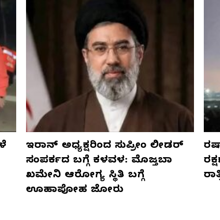
ಳೆ
ಇರಾನ್ ಅಧ್ಯಕ್ಷರಿಂದ ಸುಪ್ರೀಂ ಲೀಡರ್
ರಷ್
ಸಂಪರ್ಕದ ಬಗ್ಗೆ ಕಳವಳ: ಮೊಜ್ತಬಾ
ರಕ್
ಖಮೇನಿ ಆರೋಗ್ಯ ಸ್ಥಿತಿ ಬಗ್ಗೆ
ರಾ
ಊಹಾಪೋಹ ಜೋರು