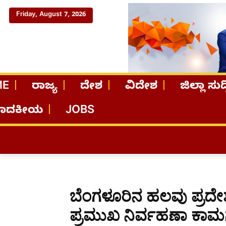
Friday, August 7, 2026
ME
ರಾಜ್ಯ
ದೇಶ
ವಿದೇಶ
ಜಿಲ್ಲಾ ಸುದ್
ಪಾದಕೀಯ
JOBS
ಬೆಂಗಳೂರಿನ ಹಲವು ಪ್ರದೇಶಗಳ
ಪ್ರಮುಖ ನಿರ್ವಹಣಾ ಕಾಮಗಾರ