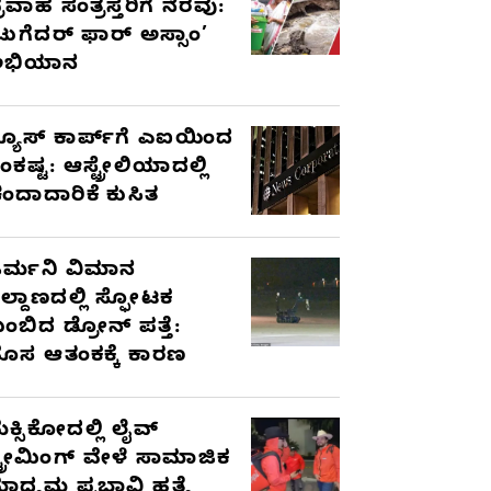
್ರವಾಹ ಸಂತ್ರಸ್ತರಿಗೆ ನೆರವು:
ಟುಗೆದರ್ ಫಾರ್ ಅಸ್ಸಾಂ’
ಅಭಿಯಾನ
್ಯೂಸ್ ಕಾರ್ಪ್‌ಗೆ ಎಐಯಿಂದ
ಂಕಷ್ಟ: ಆಸ್ಟ್ರೇಲಿಯಾದಲ್ಲಿ
ಂದಾದಾರಿಕೆ ಕುಸಿತ
ರ್ಮನಿ ವಿಮಾನ
ಿಲ್ದಾಣದಲ್ಲಿ ಸ್ಫೋಟಕ
ುಂಬಿದ ಡ್ರೋನ್ ಪತ್ತೆ:
ೊಸ ಆತಂಕಕ್ಕೆ ಕಾರಣ
ೆಕ್ಸಿಕೋದಲ್ಲಿ ಲೈವ್
್ಟ್ರೀಮಿಂಗ್ ವೇಳೆ ಸಾಮಾಜಿಕ
ಾಧ್ಯಮ ಪ್ರಭಾವಿ ಹತ್ಯೆ