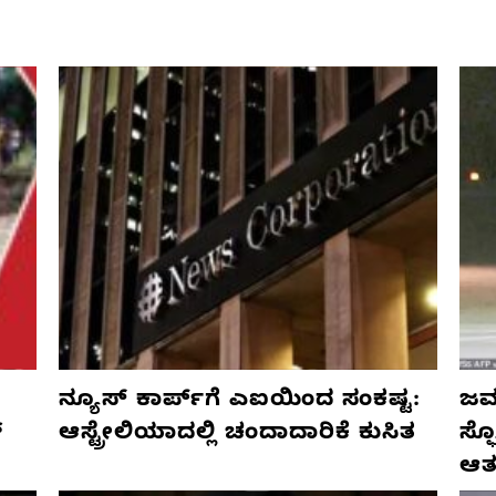
ನ್ಯೂಸ್ ಕಾರ್ಪ್‌ಗೆ ಎಐಯಿಂದ ಸಂಕಷ್ಟ:
ಜರ್
್
ಆಸ್ಟ್ರೇಲಿಯಾದಲ್ಲಿ ಚಂದಾದಾರಿಕೆ ಕುಸಿತ
ಸ್
ಆತ