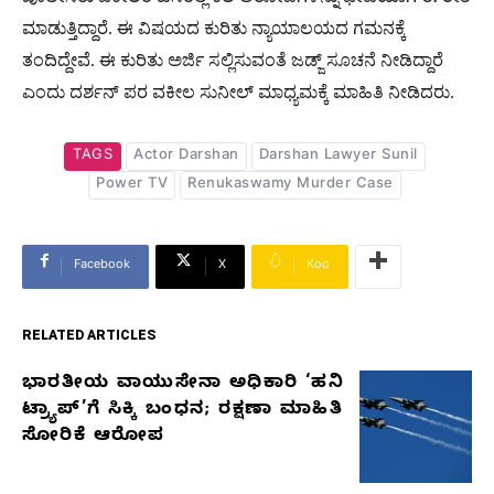
ಮಾಡುತ್ತಿದ್ದಾರೆ. ಈ ವಿಷಯದ ಕುರಿತು ನ್ಯಾಯಾಲಯದ ಗಮನಕ್ಕೆ
ತಂದಿದ್ದೇವೆ. ಈ ಕುರಿತು ಅರ್ಜಿ ಸಲ್ಲಿಸುವಂತೆ ಜಡ್ಜ್​ ಸೂಚನೆ ನೀಡಿದ್ದಾರೆ
ಎಂದು ದರ್ಶನ್ ಪರ ವಕೀಲ ಸುನೀಲ್​ ಮಾಧ್ಯಮಕ್ಕೆ ಮಾಹಿತಿ ನೀಡಿದರು.
TAGS
Actor Darshan
Darshan Lawyer Sunil
Power TV
Renukaswamy Murder Case
Facebook
X
Koo
RELATED ARTICLES
ಭಾರತೀಯ ವಾಯುಸೇನಾ ಅಧಿಕಾರಿ ‘ಹನಿ
RELATED
ಟ್ರ್ಯಾಪ್’ಗೆ ಸಿಕ್ಕಿ ಬಂಧನ; ರಕ್ಷಣಾ ಮಾಹಿತಿ
ARTICLES
ಸೋರಿಕೆ ಆರೋಪ