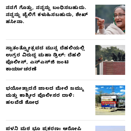
ನನಗೆ ಗೊತ್ತು, ನನ್ನನ್ನು ಬಂಧಿಸಬಹುದು.
ನನ್ನನ್ನು ಜೈಲಿಗೆ ಕಳುಹಿಸಬಹುದು, ಶೇಖ್
ಹಸೀನಾ.
ಸ್ವಾತಂತ್ರ್ಯೋತ್ಸವದ ಮುನ್ನ ದೆಹಲಿಯಲ್ಲಿ
ಉಗ್ರರ ವಿರುದ್ಧ ಮಹಾ ಡ್ರಿಲ್: ದೆಹಲಿ
ಪೊಲೀಸ್, ಎನ್‌ಎಸ್‌ಜಿ ಜಂಟಿ
ಕಾರ್ಯಾಚರಣೆ
ಭಯೋತ್ಪಾದನೆ ಜಾಲದ ಮೇಲೆ ಜಮ್ಮು
ಮತ್ತು ಕಾಶ್ಮೀರ ಪೊಲೀಸರ ದಾಳಿ:
ಹಲವೆಡೆ ಶೋಧ
ಪಳನಿ ಮಠ ಭೂ ಪ್ರಕರಣಃ ಆರೋಪಿ