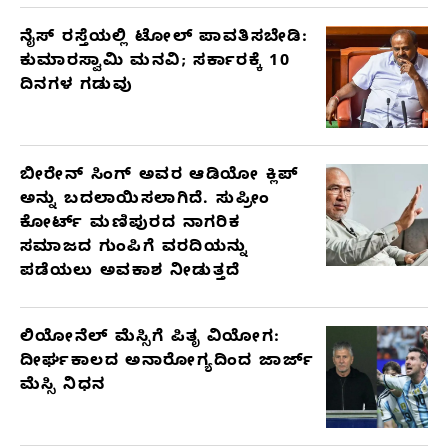
ನೈಸ್ ರಸ್ತೆಯಲ್ಲಿ ಟೋಲ್ ಪಾವತಿಸಬೇಡಿ:
ಕುಮಾರಸ್ವಾಮಿ ಮನವಿ; ಸರ್ಕಾರಕ್ಕೆ 10
ದಿನಗಳ ಗಡುವು
ಬೀರೇನ್ ಸಿಂಗ್ ಅವರ ಆಡಿಯೋ ಕ್ಲಿಪ್
ಅನ್ನು ಬದಲಾಯಿಸಲಾಗಿದೆ. ಸುಪ್ರೀಂ
ಕೋರ್ಟ್ ಮಣಿಪುರದ ನಾಗರಿಕ
ಸಮಾಜದ ಗುಂಪಿಗೆ ವರದಿಯನ್ನು
ಪಡೆಯಲು ಅವಕಾಶ ನೀಡುತ್ತದೆ
ಲಿಯೋನೆಲ್ ಮೆಸ್ಸಿಗೆ ಪಿತೃ ವಿಯೋಗ:
ದೀರ್ಘಕಾಲದ ಅನಾರೋಗ್ಯದಿಂದ ಜಾರ್ಜ್
ಮೆಸ್ಸಿ ನಿಧನ