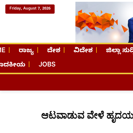
Friday, August 7, 2026
ME
ರಾಜ್ಯ
ದೇಶ
ವಿದೇಶ
ಜಿಲ್ಲಾ ಸುದ್
ಪಾದಕೀಯ
JOBS
ಆಟವಾಡುವ ವೇಳೆ ಹೃದಯಘಾತ