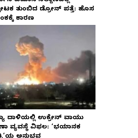
ಮನಿ ವಿಮಾನ ನಿಲ್ದಾಣದಲ್ಲಿ
ಫೋಟಕ ತುಂಬಿದ ಡ್ರೋನ್ ಪತ್ತೆ: ಹೊಸ
ಂಕಕ್ಕೆ ಕಾರಣ
ಯಾ ದಾಳಿಯಲ್ಲಿ ಉಕ್ರೇನ್ ವಾಯು
ಷಣಾ ವ್ಯವಸ್ಥೆ ವಿಫಲ: ‘ಭಯಾನಕ
ತ್ರಿ’ಯ ಅನುಭವ