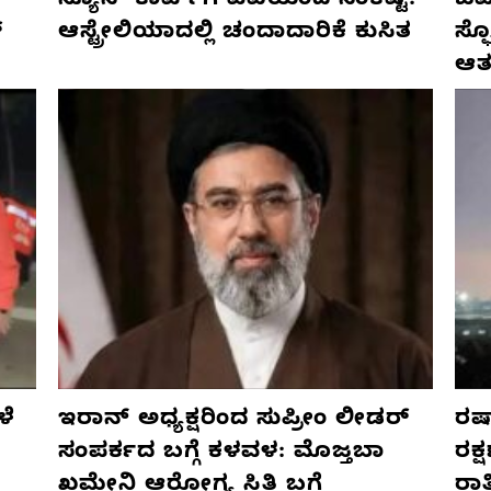
ನ್ಯೂಸ್ ಕಾರ್ಪ್‌ಗೆ ಎಐಯಿಂದ ಸಂಕಷ್ಟ:
ಜರ್
್
ಆಸ್ಟ್ರೇಲಿಯಾದಲ್ಲಿ ಚಂದಾದಾರಿಕೆ ಕುಸಿತ
ಸ್
ಆತ
ಳೆ
ಇರಾನ್ ಅಧ್ಯಕ್ಷರಿಂದ ಸುಪ್ರೀಂ ಲೀಡರ್
ರಷ್
ಸಂಪರ್ಕದ ಬಗ್ಗೆ ಕಳವಳ: ಮೊಜ್ತಬಾ
ರಕ್
ಖಮೇನಿ ಆರೋಗ್ಯ ಸ್ಥಿತಿ ಬಗ್ಗೆ
ರಾ