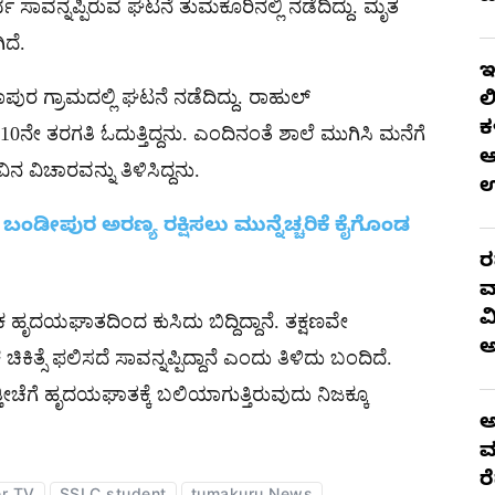
ನ್ನಪ್ಪಿರುವ ಘಟನೆ ತುಮಕೂರಿನಲ್ಲಿ ನಡೆದಿದ್ದು. ಮೃತ
ದೆ.
ಇ
ುರ ಗ್ರಾಮದಲ್ಲಿ ಘಟನೆ ನಡೆದಿದ್ದು. ರಾಹುಲ್​
ಲ
ಕ
10ನೇ ತರಗತಿ ಓದುತ್ತಿದ್ದನು. ಎಂದಿನಂತೆ ಶಾಲೆ ಮುಗಿಸಿ ಮನೆಗೆ
ಆ
ಿಚಾರವನ್ನು ತಿಳಿಸಿದ್ದನು.
ದ ಬಂಡೀಪುರ ಅರಣ್ಯ ರಕ್ಷಿಸಲು ಮುನ್ನೆಚ್ಚರಿಕೆ ಕೈಗೊಂಡ
ರ
ವ
ವ
ಯಘಾತದಿಂದ ಕುಸಿದು ಬಿದ್ದಿದ್ದಾನೆ. ತಕ್ಷಣವೇ
ಿತ್ಸೆ ಫಲಿಸದೆ ಸಾವನ್ನಪ್ಪಿದ್ದಾನೆ ಎಂದು ತಿಳಿದು ಬಂದಿದೆ.
ೀಚೆಗೆ ಹೃದಯಘಾತಕ್ಕೆ ಬಲಿಯಾಗುತ್ತಿರುವುದು ನಿಜಕ್ಕೂ
ಅ
ಮ
ರ