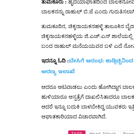
ತುಮಕೂರು :
ಹೃದಯಾಘಾತದಿಂದ ಬಾಲಕನೋರ್ವ ಸಾವ
ಬಾಲಕನನ್ನು ರಾಹುಲ್​ ಬಿ.ಜೆ ಎಂದು ಗುರುತಿಸಲಾಗಿ
ತುಮಕೂರಿನ, ಚಿಕ್ಕನಾಯಕನಹಳ್ಳಿ ತಾಲೂಕಿನ ಬೈರಾಪ
ಚಿಕ್ಕನಾಯಕನಹಳ್ಳಿಯ ಜಿ.ಎಚ್.ಎಸ್​​ ಶಾಲೆಯಲ್ಲಿ 
ಬಂದ ರಾಹುಲ್​ ಮನೆಯಯವರ ಬಳಿ ಎದೆ ನೋವಿನ ವ
ಇದನ್ನೂ ಓದಿ :
ಬೇಸಿಗೆ ಆರಂಭ: ಕಾಡ್ಗಿಚ್ಚಿನಿಂ
ಅರಣ್ಯ ಇಲಾಖೆ
ಆದರೂ ಆಟವಾಡಲು ಎಂದು ಹೋಗಿದ್ದಾಗ ಬಾಲಕ ಹೃದ
ಹುಳಿಯಾರೂ ಆಸ್ಪತ್ರೆಗೆ ದಾಖಲಿಸಿತಾದರೂ ಬಾಲಕ ಚಿಕ
ಆದರೆ ಇನ್ನೂ ಬದುಕಿ ಬಾಳಬೇಕಿದ್ದ ಯುವಕರು ಇತ್ತ
ಆಘಾತಕಾರಿಯಾದ ವಿಚಾರವಾಗಿದೆ.