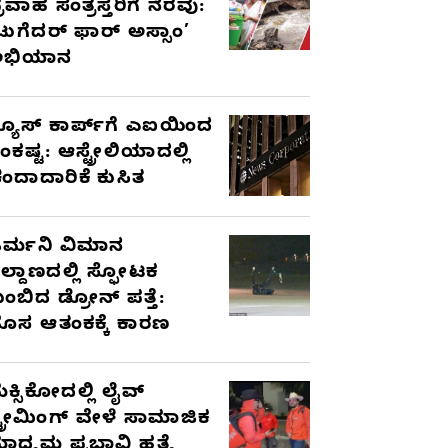
್ರವಾಹ ಸಂತ್ರಸ್ತರಿಗೆ ನೆರವು:
ಟುಗೆದರ್ ಫಾರ್ ಅಸ್ಸಾಂ’
ಅಭಿಯಾನ
್ಯೂಸ್ ಕಾರ್ಪ್‌ಗೆ ಎಐಯಿಂದ
ಂಕಷ್ಟ: ಆಸ್ಟ್ರೇಲಿಯಾದಲ್ಲಿ
ಂದಾದಾರಿಕೆ ಕುಸಿತ
ರ್ಮನಿ ವಿಮಾನ
ಿಲ್ದಾಣದಲ್ಲಿ ಸ್ಫೋಟಕ
ುಂಬಿದ ಡ್ರೋನ್ ಪತ್ತೆ:
ೊಸ ಆತಂಕಕ್ಕೆ ಕಾರಣ
ೆಕ್ಸಿಕೋದಲ್ಲಿ ಲೈವ್
್ಟ್ರೀಮಿಂಗ್ ವೇಳೆ ಸಾಮಾಜಿಕ
ಾಧ್ಯಮ ಪ್ರಭಾವಿ ಹತ್ಯೆ