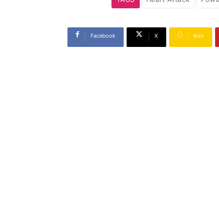
TAGS
Heart Attack
Powe
Facebook
X
Koo