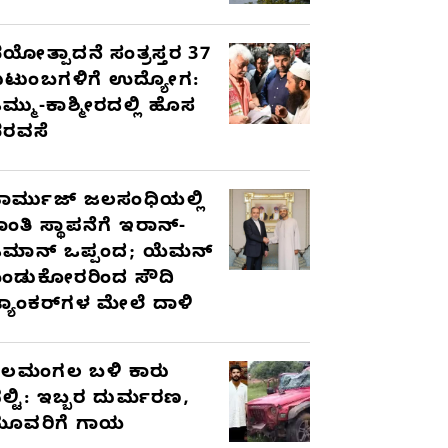
ಯೋತ್ಪಾದನೆ ಸಂತ್ರಸ್ತರ 37
ುಟುಂಬಗಳಿಗೆ ಉದ್ಯೋಗ:
ಮ್ಮು-ಕಾಶ್ಮೀರದಲ್ಲಿ ಹೊಸ
ರವಸೆ
ಾರ್ಮುಜ್ ಜಲಸಂಧಿಯಲ್ಲಿ
ಾಂತಿ ಸ್ಥಾಪನೆಗೆ ಇರಾನ್-
ಮಾನ್ ಒಪ್ಪಂದ; ಯೆಮನ್
ಂಡುಕೋರರಿಂದ ಸೌದಿ
್ಯಾಂಕರ್‌ಗಳ ಮೇಲೆ ದಾಳಿ
ೆಲಮಂಗಲ ಬಳಿ ಕಾರು
ಲ್ಟಿ: ಇಬ್ಬರ ದುರ್ಮರಣ,
ೂವರಿಗೆ ಗಾಯ