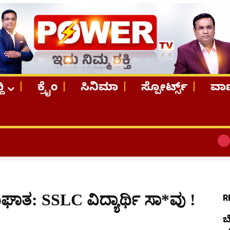
ದಿ
ಕ್ರೈಂ
ಸಿನಿಮಾ
ಸ್ಪೋರ್ಟ್ಸ್
ವಾಣ
TOP STORI
: SSLC ವಿದ್ಯಾರ್ಥಿ ಸಾ*ವು !
R
ಬ