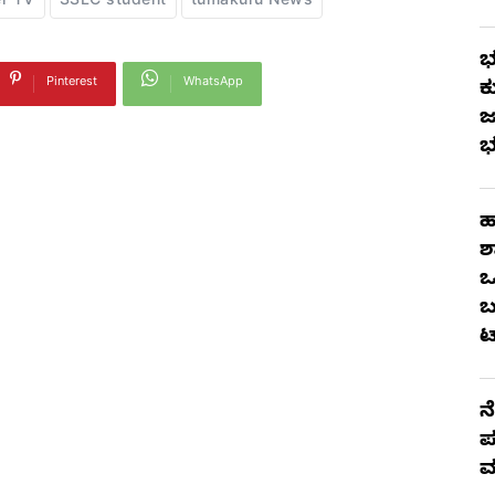
r TV
SSLC student
tumakuru News
ಭ
Pinterest
WhatsApp
ಕ
ಜ
ಭ
ಹ
ಶ
ಒ
ಬ
ಟ
ನ
ಪ
ಮ