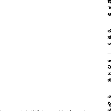
ಪ
‘
ನ
ಸ
ಚ
ಜ
ನ
ತ
ಹ
ಮ
ಸ
ಮ