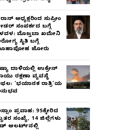
ರಾನ್ ಅಧ್ಯಕ್ಷರಿಂದ ಸುಪ್ರೀಂ
ೀಡರ್ ಸಂಪರ್ಕದ ಬಗ್ಗೆ
ಳವಳ: ಮೊಜ್ತಬಾ ಖಮೇನಿ
ರೋಗ್ಯ ಸ್ಥಿತಿ ಬಗ್ಗೆ
ಊಹಾಪೋಹ ಜೋರು
ಷ್ಯಾ ದಾಳಿಯಲ್ಲಿ ಉಕ್ರೇನ್
ಾಯು ರಕ್ಷಣಾ ವ್ಯವಸ್ಥೆ
ಿಫಲ: ‘ಭಯಾನಕ ರಾತ್ರಿ’ಯ
ಅನುಭವ
ಸ್ಸಾಂ ಪ್ರವಾಹ: 95ಕ್ಕೇರಿದ
ೃತರ ಸಂಖ್ಯೆ, 14 ಜಿಲ್ಲೆಗಳು
ೆಡ್ ಅಲರ್ಟ್‌ನಲ್ಲಿ