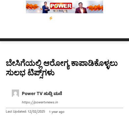
’ ಅಭಿಯಾನ
ನ್ಯೂಸ್ ಕಾರ್ಪ್‌ಗೆ ಎಐಯಿಂದ ಸಂಕಷ್ಟ: ಆಸ್ಟ್ರೇಲಿಯಾದಲ್ಲಿ ಚಂದಾದಾ
ಬೇಸಿಗೆಯಲ್ಲಿ ಆರೋಗ್ಯ ಕಾಪಾಡಿಕೊಳ್ಳಲು
ಸುಲಭ ಟಿಪ್ಸ್​ಗಳು
Power TV ಸುದ್ದಿ ಮನೆ
https://powertvnews.in
Last Updated:
12/02/2025
1 year ago