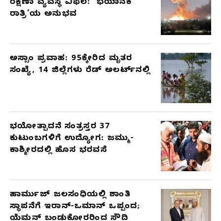
ರಕ್ಷಣಾ ವ್ಯವಸ್ಥೆ ವಿಫಲ: ‘ಭಯಾನಕ
ರಾತ್ರಿ’ಯ ಅನುಭವ
ಅಸ್ಸಾಂ ಪ್ರವಾಹ: 95ಕ್ಕೇರಿದ ಮೃತರ
ಸಂಖ್ಯೆ, 14 ಜಿಲ್ಲೆಗಳು ರೆಡ್ ಅಲರ್ಟ್‌ನಲ್ಲಿ
ಭಯೋತ್ಪಾದನೆ ಸಂತ್ರಸ್ತರ 37
ಕುಟುಂಬಗಳಿಗೆ ಉದ್ಯೋಗ: ಜಮ್ಮು-
ಕಾಶ್ಮೀರದಲ್ಲಿ ಹೊಸ ಭರವಸೆ
ಹಾರ್ಮುಜ್ ಜಲಸಂಧಿಯಲ್ಲಿ ಶಾಂತಿ
ಸ್ಥಾಪನೆಗೆ ಇರಾನ್-ಒಮಾನ್ ಒಪ್ಪಂದ;
ಯೆಮನ್ ಬಂಡುಕೋರರಿಂದ ಸೌದಿ