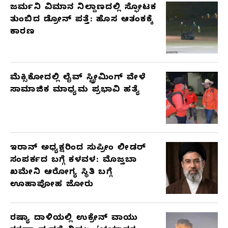
ಜರ್ಮನಿ ವಿಮಾನ ನಿಲ್ದಾಣದಲ್ಲಿ ಸ್ಫೋಟಕ
ತುಂಬಿದ ಡ್ರೋನ್ ಪತ್ತೆ: ಹೊಸ ಆತಂಕಕ್ಕೆ
ಕಾರಣ
ಮೆಕ್ಸಿಕೋದಲ್ಲಿ ಲೈವ್ ಸ್ಟ್ರೀಮಿಂಗ್ ವೇಳೆ
ಸಾಮಾಜಿಕ ಮಾಧ್ಯಮ ಪ್ರಭಾವಿ ಹತ್ಯೆ
ಇರಾನ್ ಅಧ್ಯಕ್ಷರಿಂದ ಸುಪ್ರೀಂ ಲೀಡರ್
ಸಂಪರ್ಕದ ಬಗ್ಗೆ ಕಳವಳ: ಮೊಜ್ತಬಾ
ಖಮೇನಿ ಆರೋಗ್ಯ ಸ್ಥಿತಿ ಬಗ್ಗೆ
ಊಹಾಪೋಹ ಜೋರು
ರಷ್ಯಾ ದಾಳಿಯಲ್ಲಿ ಉಕ್ರೇನ್ ವಾಯು