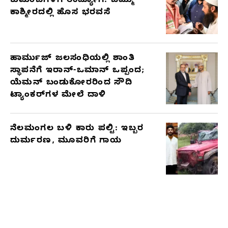
ಕುಟುಂಬಗಳಿಗೆ ಉದ್ಯೋಗ: ಜಮ್ಮು-
ಕಾಶ್ಮೀರದಲ್ಲಿ ಹೊಸ ಭರವಸೆ
ಹಾರ್ಮುಜ್ ಜಲಸಂಧಿಯಲ್ಲಿ ಶಾಂತಿ
ಸ್ಥಾಪನೆಗೆ ಇರಾನ್-ಒಮಾನ್ ಒಪ್ಪಂದ;
ಯೆಮನ್ ಬಂಡುಕೋರರಿಂದ ಸೌದಿ
ಟ್ಯಾಂಕರ್‌ಗಳ ಮೇಲೆ ದಾಳಿ
ನೆಲಮಂಗಲ ಬಳಿ ಕಾರು ಪಲ್ಟಿ: ಇಬ್ಬರ
ದುರ್ಮರಣ, ಮೂವರಿಗೆ ಗಾಯ