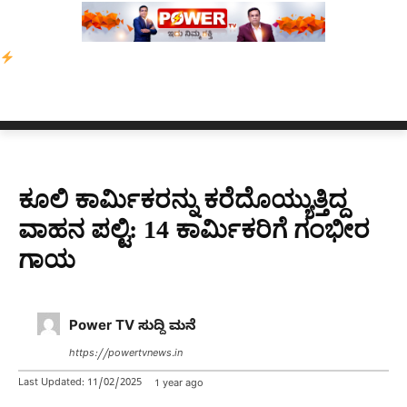
್‌ಗೆ ಎಐಯಿಂದ ಸಂಕಷ್ಟ: ಆಸ್ಟ್ರೇಲಿಯಾದಲ್ಲಿ ಚಂದಾದಾರಿಕೆ ಕುಸಿತ
ಜರ್ಮನಿ ವಿಮ
ಕೂಲಿ ಕಾರ್ಮಿಕರನ್ನು ಕರೆದೊಯ್ಯುತ್ತಿದ್ದ
ವಾಹನ ಪಲ್ಟಿ: 14 ಕಾರ್ಮಿಕರಿಗೆ ಗಂಭೀರ
ಗಾಯ
Power TV ಸುದ್ದಿ ಮನೆ
https://powertvnews.in
Last Updated:
11/02/2025
1 year ago