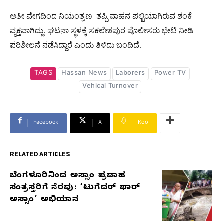
ಅತೀ ವೇಗದಿಂದ ನಿಯಂತ್ರಣ ತಪ್ಪಿ ವಾಹನ ಪಲ್ಟಿಯಾಗಿರುವ ಶಂಕೆ
ವ್ಯಕ್ತವಾಗಿದ್ದು. ಘಟನಾ ಸ್ಥಳಕ್ಕೆ ಸಕಲೇಶಪುರ ಪೊಲೀಸರು ಭೇಟಿ ನೀಡಿ
ಪರಿಶೀಲನೆ ನಡೆಸಿದ್ದಾರೆ ಎಂದು ತಿಳಿದು ಬಂದಿದೆ.
TAGS
Hassan News
Laborers
Power TV
Vehical Turnover
Facebook
X
Koo
RELATED ARTICLES
ಬೆಂಗಳೂರಿನಿಂದ ಅಸ್ಸಾಂ ಪ್ರವಾಹ
RELATED
ಸಂತ್ರಸ್ತರಿಗೆ ನೆರವು: ‘ಟುಗೆದರ್ ಫಾರ್
ARTICLES
ಅಸ್ಸಾಂ’ ಅಭಿಯಾನ