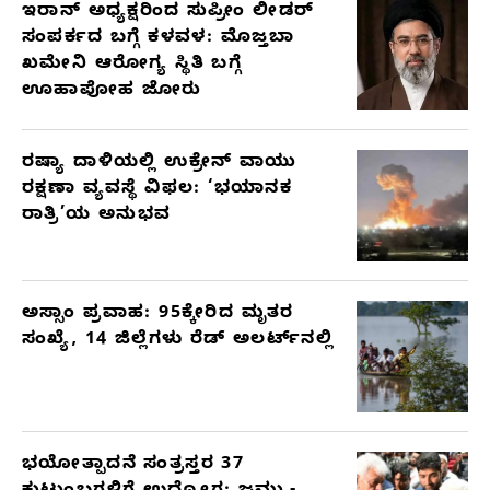
ಇರಾನ್ ಅಧ್ಯಕ್ಷರಿಂದ ಸುಪ್ರೀಂ ಲೀಡರ್
ಸಂಪರ್ಕದ ಬಗ್ಗೆ ಕಳವಳ: ಮೊಜ್ತಬಾ
ಖಮೇನಿ ಆರೋಗ್ಯ ಸ್ಥಿತಿ ಬಗ್ಗೆ
ಊಹಾಪೋಹ ಜೋರು
ರಷ್ಯಾ ದಾಳಿಯಲ್ಲಿ ಉಕ್ರೇನ್ ವಾಯು
ರಕ್ಷಣಾ ವ್ಯವಸ್ಥೆ ವಿಫಲ: ‘ಭಯಾನಕ
ರಾತ್ರಿ’ಯ ಅನುಭವ
ಅಸ್ಸಾಂ ಪ್ರವಾಹ: 95ಕ್ಕೇರಿದ ಮೃತರ
ಸಂಖ್ಯೆ, 14 ಜಿಲ್ಲೆಗಳು ರೆಡ್ ಅಲರ್ಟ್‌ನಲ್ಲಿ
ಭಯೋತ್ಪಾದನೆ ಸಂತ್ರಸ್ತರ 37