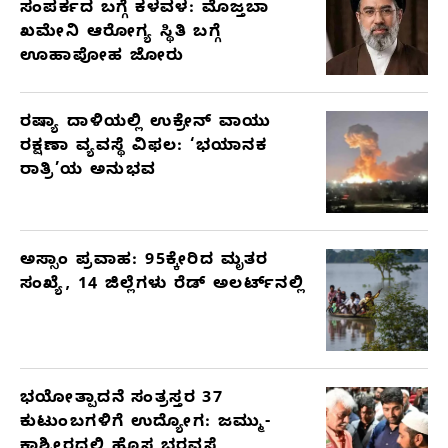
ಸಂಪರ್ಕದ ಬಗ್ಗೆ ಕಳವಳ: ಮೊಜ್ತಬಾ
ಖಮೇನಿ ಆರೋಗ್ಯ ಸ್ಥಿತಿ ಬಗ್ಗೆ
ಊಹಾಪೋಹ ಜೋರು
ರಷ್ಯಾ ದಾಳಿಯಲ್ಲಿ ಉಕ್ರೇನ್ ವಾಯು
ರಕ್ಷಣಾ ವ್ಯವಸ್ಥೆ ವಿಫಲ: ‘ಭಯಾನಕ
ರಾತ್ರಿ’ಯ ಅನುಭವ
ಅಸ್ಸಾಂ ಪ್ರವಾಹ: 95ಕ್ಕೇರಿದ ಮೃತರ
ಸಂಖ್ಯೆ, 14 ಜಿಲ್ಲೆಗಳು ರೆಡ್ ಅಲರ್ಟ್‌ನಲ್ಲಿ
ಭಯೋತ್ಪಾದನೆ ಸಂತ್ರಸ್ತರ 37
ಕುಟುಂಬಗಳಿಗೆ ಉದ್ಯೋಗ: ಜಮ್ಮು-
ಕಾಶ್ಮೀರದಲ್ಲಿ ಹೊಸ ಭರವಸೆ