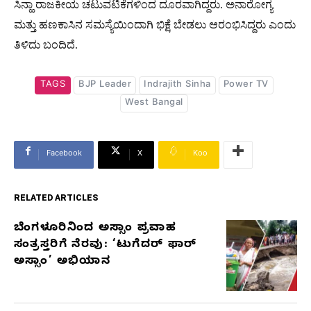
ಸಿನ್ಹಾ ರಾಜಕೀಯ ಚಟುವಟಿಕೆಗಳಿಂದ ದೂರವಾಗಿದ್ದರು. ಅನಾರೋಗ್ಯ
ಮತ್ತು ಹಣಕಾಸಿನ ಸಮಸ್ಯೆಯಿಂದಾಗಿ ಭಿಕ್ಷೆ ಬೇಡಲು ಆರಂಭಿಸಿದ್ದರು ಎಂದು
ತಿಳಿದು ಬಂದಿದೆ.
TAGS
BJP Leader
Indrajith Sinha
Power TV
West Bangal
Facebook
X
Koo
RELATED ARTICLES
ಬೆಂಗಳೂರಿನಿಂದ ಅಸ್ಸಾಂ ಪ್ರವಾಹ
RELATED
ಸಂತ್ರಸ್ತರಿಗೆ ನೆರವು: ‘ಟುಗೆದರ್ ಫಾರ್
ARTICLES
ಅಸ್ಸಾಂ’ ಅಭಿಯಾನ