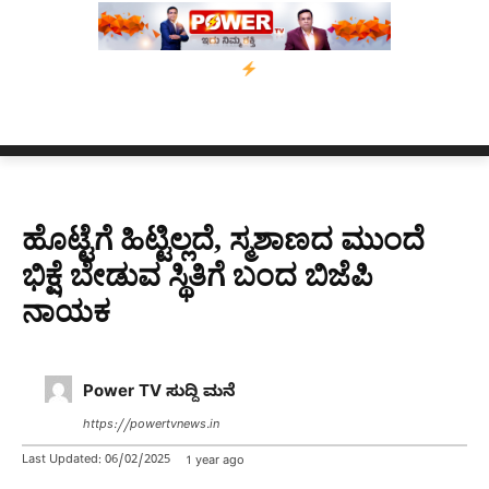
ರ್ ಅಸ್ಸಾಂ’ ಅಭಿಯಾನ
ನ್ಯೂಸ್ ಕಾರ್ಪ್‌ಗೆ ಎಐಯಿಂದ ಸಂಕಷ್ಟ: ಆಸ್ಟ್ರೇಲಿಯಾದಲ್
ಹೊಟ್ಟೆಗೆ ಹಿಟ್ಟಿಲ್ಲದೆ, ಸ್ಮಶಾಣದ ಮುಂದೆ
ಭಿಕ್ಷೆ ಬೇಡುವ ಸ್ಥಿತಿಗೆ ಬಂದ ಬಿಜೆಪಿ
ನಾಯಕ
Power TV ಸುದ್ದಿ ಮನೆ
https://powertvnews.in
Last Updated:
06/02/2025
1 year ago