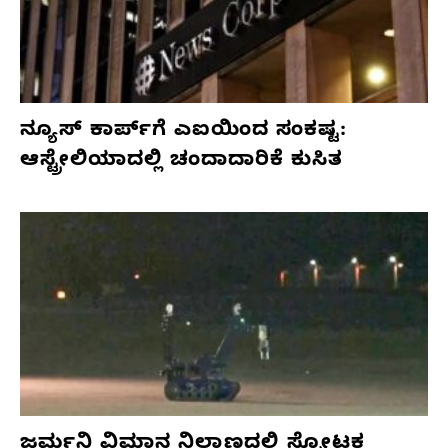
ನ್ಯೂಸ್ ಕಾರ್ಪ್‌ಗೆ ಎಐಯಿಂದ ಸಂಕಷ್ಟ:
ಆಸ್ಟ್ರೇಲಿಯಾದಲ್ಲಿ ಚಂದಾದಾರಿಕೆ ಕುಸಿತ
ಜರ್ಮನಿ ವಿಮಾನ ನಿಲ್ದಾಣದಲ್ಲಿ ಸ್ಫೋಟಕ