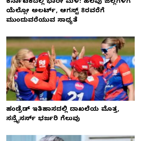
ಕರ್ನಾಟಕದಲ್ಲಿ ಭಾರೀ ಮಳೆ: ಹಲವು ಜಿಲ್ಲೆಗಳಿಗೆ
ಯೆಲ್ಲೋ ಅಲರ್ಟ್, ಆಗಸ್ಟ್ 8ರವರೆಗೆ
ಮುಂದುವರೆಯುವ ಸಾಧ್ಯತೆ
ಹಂಡ್ರೆಡ್ ಇತಿಹಾಸದಲ್ಲಿ ದಾಖಲೆಯ ಮೊತ್ತ,
ಸನ್ರೈಸರ್ಸ್ ಭರ್ಜರಿ ಗೆಲುವು