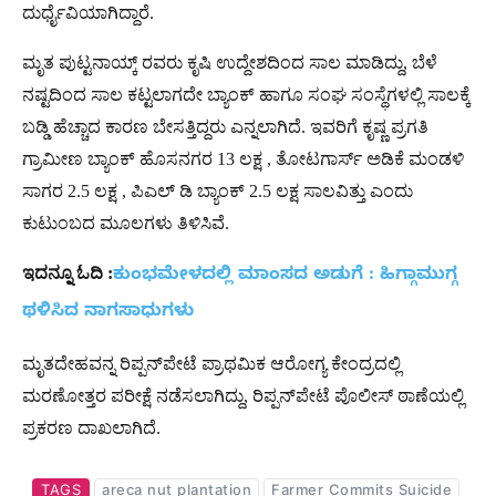
ದುರ್ಧೈವಿಯಾಗಿದ್ದಾರೆ.
ಮೃತ ಪುಟ್ಟನಾಯ್ಕ್ ರವರು ಕೃಷಿ ಉದ್ದೇಶದಿಂದ ಸಾಲ ಮಾಡಿದ್ದು, ಬೆಳೆ
ನಷ್ಟದಿಂದ ಸಾಲ ಕಟ್ಟಲಾಗದೇ ಬ್ಯಾಂಕ್ ಹಾಗೂ ಸಂಘ ಸಂಸ್ಥೆಗಳಲ್ಲಿ ಸಾಲಕ್ಕೆ
ಬಡ್ಡಿ ಹೆಚ್ಚಾದ ಕಾರಣ ಬೇಸತ್ತಿದ್ದರು ಎನ್ನಲಾಗಿದೆ. ಇವರಿಗೆ ಕೃಷ್ಣ ಪ್ರಗತಿ
ಗ್ರಾಮೀಣ ಬ್ಯಾಂಕ್ ಹೊಸನಗರ 13 ಲಕ್ಷ , ತೋಟಗಾರ್ಸ್ ಅಡಿಕೆ ಮಂಡಳಿ
ಸಾಗರ 2.5 ಲಕ್ಷ , ಪಿಎಲ್ ಡಿ ಬ್ಯಾಂಕ್ 2.5 ಲಕ್ಷ ಸಾಲವಿತ್ತು ಎಂದು
ಕುಟುಂಬದ ಮೂಲಗಳು ತಿಳಿಸಿವೆ.
ಇದನ್ನೂ ಓದಿ :
ಕುಂಭಮೇಳದಲ್ಲಿ ಮಾಂಸದ ಅಡುಗೆ : ಹಿಗ್ಗಾಮುಗ್ಗ
ಥಳಿಸಿದ ನಾಗಸಾಧುಗಳು
ಮೃತದೇಹವನ್ನ ರಿಪ್ಪನ್‌ಪೇಟೆ ಪ್ರಾಥಮಿಕ ಆರೋಗ್ಯ ಕೇಂದ್ರದಲ್ಲಿ
ಮರಣೋತ್ತರ ಪರೀಕ್ಷೆ ನಡೆಸಲಾಗಿದ್ದು, ರಿಪ್ಪನ್‌ಪೇಟೆ ಪೊಲೀಸ್ ಠಾಣೆಯಲ್ಲಿ
ಪ್ರಕರಣ ದಾಖಲಾಗಿದೆ.
TAGS
areca nut plantation
Farmer Commits Suicide