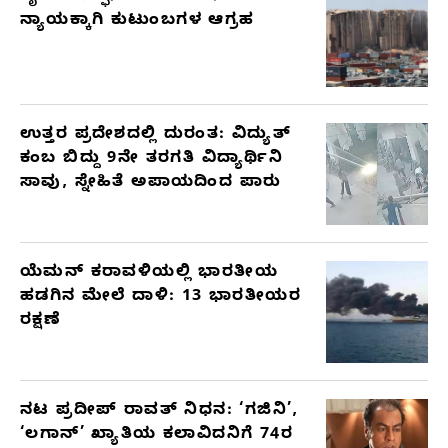
ನ್ಯಾಯಕ್ಕಾಗಿ ಕುಟುಂಬಗಳ ಆಗ್ರಹ
ಉತ್ತರ ಪ್ರದೇಶದಲ್ಲಿ ದುರಂತ: ವಿದ್ಯುತ್
ಕಂಬ ಬಿದ್ದು 9ನೇ ತರಗತಿ ವಿದ್ಯಾರ್ಥಿನಿ
ಸಾವು, ಸ್ನೇಹಿತೆ ಅಪಾಯದಿಂದ ಪಾರು
ಯೆಮನ್ ಕರಾವಳಿಯಲ್ಲಿ ಭಾರತೀಯ
ಹಡಗಿನ ಮೇಲೆ ದಾಳಿ: 13 ಭಾರತೀಯರ
ರಕ್ಷಣೆ
ನಟ ಪ್ರದೀಪ್ ರಾವತ್ ನಿಧನ: ‘ಗಜಿನಿ’,
‘ಲಗಾನ್’ ಖ್ಯಾತಿಯ ಕಲಾವಿದನಿಗೆ 74ರ