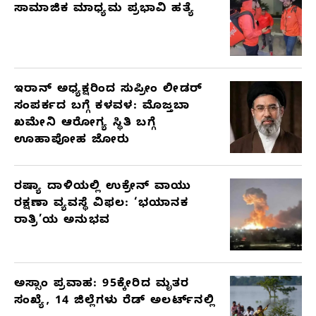
ಸಾಮಾಜಿಕ ಮಾಧ್ಯಮ ಪ್ರಭಾವಿ ಹತ್ಯೆ
ಇರಾನ್ ಅಧ್ಯಕ್ಷರಿಂದ ಸುಪ್ರೀಂ ಲೀಡರ್
ಸಂಪರ್ಕದ ಬಗ್ಗೆ ಕಳವಳ: ಮೊಜ್ತಬಾ
ಖಮೇನಿ ಆರೋಗ್ಯ ಸ್ಥಿತಿ ಬಗ್ಗೆ
ಊಹಾಪೋಹ ಜೋರು
ರಷ್ಯಾ ದಾಳಿಯಲ್ಲಿ ಉಕ್ರೇನ್ ವಾಯು
ರಕ್ಷಣಾ ವ್ಯವಸ್ಥೆ ವಿಫಲ: ‘ಭಯಾನಕ
ರಾತ್ರಿ’ಯ ಅನುಭವ
ಅಸ್ಸಾಂ ಪ್ರವಾಹ: 95ಕ್ಕೇರಿದ ಮೃತರ
ಸಂಖ್ಯೆ, 14 ಜಿಲ್ಲೆಗಳು ರೆಡ್ ಅಲರ್ಟ್‌ನಲ್ಲಿ