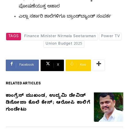
ಪೋಷಣೆಯುಕ್ತ ಆಹಾರ
ಎಲ್ಲಾ ಸರ್ಕಾರಿ ಶಾಲೆಗಳಿಗೂ ಬ್ರಾಂಡ್‌ಬ್ಯಾಂಡ್ ಸಂಪರ್ಕ
TAGS
Finance Minister Nirmala Seetaraman
Power TV
Union Budget 2025
Facebook
X
Koo
RELATED ARTICLES
ಕಾಂಗ್ರೆಸ್‌ ಮುಖಂಡ, ಉದ್ಯಮಿ ಡೇವಿಡ್‌
RELATED
ಡಿಸೋಜಾ ಕೊಲೆ ಕೇಸ್;‌ ಆರೋಪಿ ಕಾಲಿಗೆ
ARTICLES
ಗುಂಡೇಟು