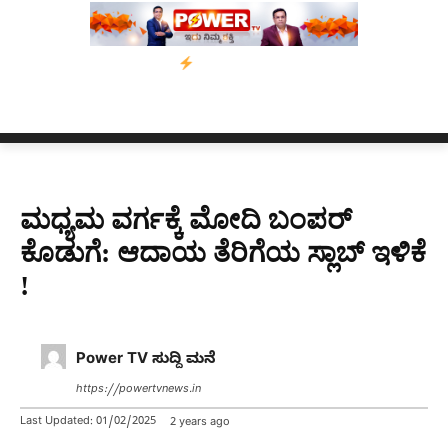
ೆ ಗುಂಡೇಟು
ಬೆಂಗಳೂರಿನಿಂದ ಅಸ್ಸಾಂ ಪ್ರವಾಹ ಸಂತ್ರಸ್ತರಿಗೆ ನೆರವು: ‘ಟುಗೆ
ಮಧ್ಯಮ ವರ್ಗಕ್ಕೆ ಮೋದಿ ಬಂಪರ್​​
ಕೊಡುಗೆ: ಆದಾಯ ತೆರಿಗೆಯ ಸ್ಲಾಬ್​ ಇಳಿಕೆ
!
Power TV ಸುದ್ದಿ ಮನೆ
https://powertvnews.in
Last Updated:
01/02/2025
2 years ago