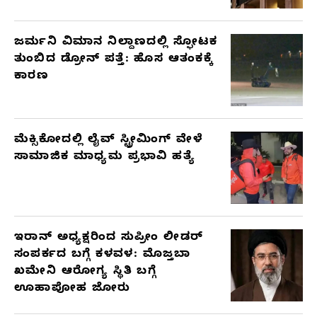
ಜರ್ಮನಿ ವಿಮಾನ ನಿಲ್ದಾಣದಲ್ಲಿ ಸ್ಫೋಟಕ
ತುಂಬಿದ ಡ್ರೋನ್ ಪತ್ತೆ: ಹೊಸ ಆತಂಕಕ್ಕೆ
ಕಾರಣ
ಮೆಕ್ಸಿಕೋದಲ್ಲಿ ಲೈವ್ ಸ್ಟ್ರೀಮಿಂಗ್ ವೇಳೆ
ಸಾಮಾಜಿಕ ಮಾಧ್ಯಮ ಪ್ರಭಾವಿ ಹತ್ಯೆ
ಇರಾನ್ ಅಧ್ಯಕ್ಷರಿಂದ ಸುಪ್ರೀಂ ಲೀಡರ್
ಸಂಪರ್ಕದ ಬಗ್ಗೆ ಕಳವಳ: ಮೊಜ್ತಬಾ
ಖಮೇನಿ ಆರೋಗ್ಯ ಸ್ಥಿತಿ ಬಗ್ಗೆ
ಊಹಾಪೋಹ ಜೋರು