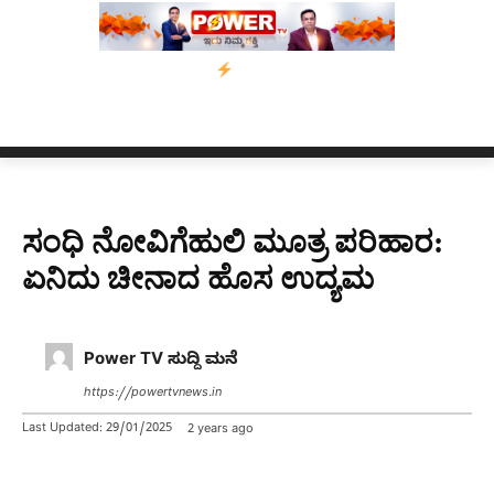
ಅಸ್ಸಾಂ’ ಅಭಿಯಾನ
ನ್ಯೂಸ್ ಕಾರ್ಪ್‌ಗೆ ಎಐಯಿಂದ ಸಂಕಷ್ಟ: ಆಸ್ಟ್ರೇಲಿಯಾದಲ್ಲಿ 
ಸಂಧಿ ನೋವಿಗೆಹುಲಿ ಮೂತ್ರ ಪರಿಹಾರ:
ಏನಿದು ಚೀನಾದ ಹೊಸ ಉದ್ಯಮ
Power TV ಸುದ್ದಿ ಮನೆ
https://powertvnews.in
Last Updated:
29/01/2025
2 years ago