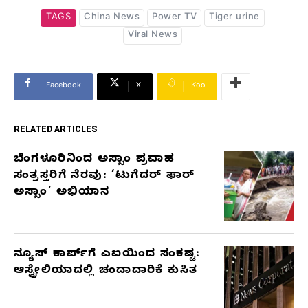
TAGS
China News
Power TV
Tiger urine
Viral News
Facebook
X
Koo
RELATED ARTICLES
ಬೆಂಗಳೂರಿನಿಂದ ಅಸ್ಸಾಂ ಪ್ರವಾಹ
RELATED
ಸಂತ್ರಸ್ತರಿಗೆ ನೆರವು: ‘ಟುಗೆದರ್ ಫಾರ್
ARTICLES
ಅಸ್ಸಾಂ’ ಅಭಿಯಾನ
ನ್ಯೂಸ್ ಕಾರ್ಪ್‌ಗೆ ಎಐಯಿಂದ ಸಂಕಷ್ಟ:
ಆಸ್ಟ್ರೇಲಿಯಾದಲ್ಲಿ ಚಂದಾದಾರಿಕೆ ಕುಸಿತ