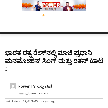
ದಿನಗಳ ಗಡುವು
ಬೀರೇನ್ ಸಿಂಗ್ ಅವರ ಆಡಿಯೋ ಕ್ಲಿಪ್ ಅನ್ನು ಬದಲಾಯಿಸಲಾ
ಭಾರತ ರತ್ನ ರೇಸ್​ನಲ್ಲಿ ಮಾಜಿ ಪ್ರಧಾನಿ
ಮನಮೋಹನ್​ ಸಿಂಗ್​ ಮತ್ತು ರತನ್​ ಟಾಟ
!
Power TV ಸುದ್ದಿ ಮನೆ
https://powertvnews.in
Last Updated:
24/01/2025
2 years ago