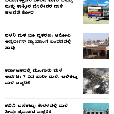
ಭಯೋತ್ಪಾದನೆ ಜಾಲದ ಮೇಲೆ ಜಮ್ಮು
ಮತ್ತು ಕಾಶ್ಮೀರ ಪೊಲೀಸರ ದಾಳಿ:
ಹಲವೆಡೆ ಶೋಧ
ಪಳನಿ ಮಠ ಭೂ ಪ್ರಕರಣಃ ಆರೋಪಿ
ಅನ್ವರ್ದೀನ್ ನ್ಯಾಯಾಂಗ ಬಂಧನದಲ್ಲಿ
ಸಾವು
ಕರ್ನಾಟಕದಲ್ಲಿ ಮುಂಗಾರು ಮಳೆ
ಆರ್ಭಟ: 7 ದಿನ ಭಾರೀ ಮಳೆ, ಆಲಿಕಲ್ಲು
ಮಳೆ ಎಚ್ಚರಿಕೆ
ಕಬಿನಿ ಅಣೆಕಟ್ಟುಃ ಕೇರಳದಲ್ಲಿ ಮಳೆ
ತೀವ್ರಃ ಪ್ರವಾಹದ ಎಚ್ಚರಿಕೆ