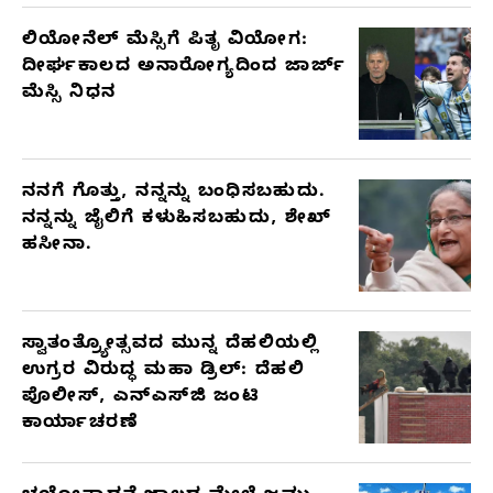
ಲಿಯೋನೆಲ್ ಮೆಸ್ಸಿಗೆ ಪಿತೃ ವಿಯೋಗ:
ದೀರ್ಘಕಾಲದ ಅನಾರೋಗ್ಯದಿಂದ ಜಾರ್ಜ್
ಮೆಸ್ಸಿ ನಿಧನ
ನನಗೆ ಗೊತ್ತು, ನನ್ನನ್ನು ಬಂಧಿಸಬಹುದು.
ನನ್ನನ್ನು ಜೈಲಿಗೆ ಕಳುಹಿಸಬಹುದು, ಶೇಖ್
ಹಸೀನಾ.
ಸ್ವಾತಂತ್ರ್ಯೋತ್ಸವದ ಮುನ್ನ ದೆಹಲಿಯಲ್ಲಿ
ಉಗ್ರರ ವಿರುದ್ಧ ಮಹಾ ಡ್ರಿಲ್: ದೆಹಲಿ
ಪೊಲೀಸ್, ಎನ್‌ಎಸ್‌ಜಿ ಜಂಟಿ
ಕಾರ್ಯಾಚರಣೆ