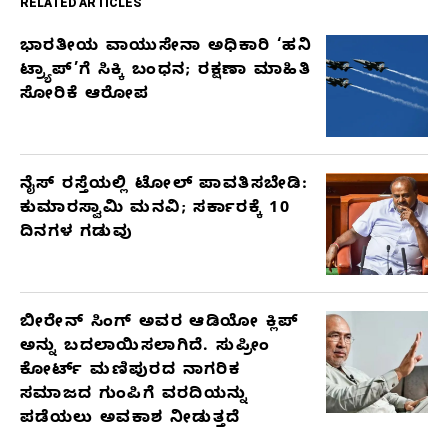
RELATED ARTICLES
ಭಾರತೀಯ ವಾಯುಸೇನಾ ಅಧಿಕಾರಿ ‘ಹನಿ
RELATED
ಟ್ರ್ಯಾಪ್’ಗೆ ಸಿಕ್ಕಿ ಬಂಧನ; ರಕ್ಷಣಾ ಮಾಹಿತಿ
ARTICLES
ಸೋರಿಕೆ ಆರೋಪ
ನೈಸ್ ರಸ್ತೆಯಲ್ಲಿ ಟೋಲ್ ಪಾವತಿಸಬೇಡಿ:
ಕುಮಾರಸ್ವಾಮಿ ಮನವಿ; ಸರ್ಕಾರಕ್ಕೆ 10
ದಿನಗಳ ಗಡುವು
ಬೀರೇನ್ ಸಿಂಗ್ ಅವರ ಆಡಿಯೋ ಕ್ಲಿಪ್
ಅನ್ನು ಬದಲಾಯಿಸಲಾಗಿದೆ. ಸುಪ್ರೀಂ
ಕೋರ್ಟ್ ಮಣಿಪುರದ ನಾಗರಿಕ
ಸಮಾಜದ ಗುಂಪಿಗೆ ವರದಿಯನ್ನು
ಪಡೆಯಲು ಅವಕಾಶ ನೀಡುತ್ತದೆ