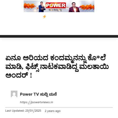
ಗಳ ಗಡುವು
ಬೀರೇನ್ ಸಿಂಗ್ ಅವರ ಆಡಿಯೋ ಕ್ಲಿಪ್ ಅನ್ನು ಬದಲಾಯಿಸಲಾಗಿ
ಏನೂ ಅರಿಯದ ಕಂದಮ್ಮನನ್ನು ಕೊ*ಲೆ
ಮಾಡಿ, ಫಿಟ್ಸ್​ ನಾಟಕವಾಡಿದ್ದ ಮಲತಾಯಿ
ಅಂದರ್​ !
Power TV ಸುದ್ದಿ ಮನೆ
https://powertvnews.in
Last Updated:
23/01/2025
2 years ago