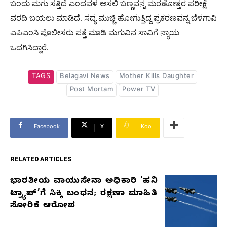
ಬಂದು ಮಗು ಸತ್ತಿದೆ ಎಂದವಳ ಅಸಲಿ ಬಣ್ಣವನ್ನ ಮರಣೋತ್ತರ ಪರೀಕ್ಷೆ
ವರದಿ ಬಯಲು ಮಾಡಿದೆ. ಸದ್ಯ ಮುಚ್ಚಿ ಹೋಗುತ್ತಿದ್ದ ಪ್ರಕರಣವನ್ನ ಬೆಳಗಾವಿ
ಎಪಿಎಂಸಿ ಪೊಲೀಸರು ಪತ್ತೆ ಮಾಡಿ ಮಗುವಿನ ಸಾವಿಗೆ ನ್ಯಾಯ
ಒದಗಿಸಿದ್ದಾರೆ.
TAGS
Belagavi News
Mother Kills Daughter
Post Mortam
Power TV
Facebook
X
Koo
RELATED ARTICLES
ಭಾರತೀಯ ವಾಯುಸೇನಾ ಅಧಿಕಾರಿ ‘ಹನಿ
RELATED
ಟ್ರ್ಯಾಪ್’ಗೆ ಸಿಕ್ಕಿ ಬಂಧನ; ರಕ್ಷಣಾ ಮಾಹಿತಿ
ARTICLES
ಸೋರಿಕೆ ಆರೋಪ