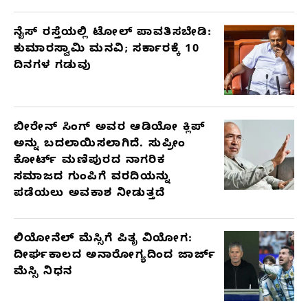
ನೈಸ್ ರಸ್ತೆಯಲ್ಲಿ ಟೋಲ್ ಪಾವತಿಸಬೇಡಿ:
ಕುಮಾರಸ್ವಾಮಿ ಮನವಿ; ಸರ್ಕಾರಕ್ಕೆ 10
ದಿನಗಳ ಗಡುವು
ಬೀರೇನ್ ಸಿಂಗ್ ಅವರ ಆಡಿಯೋ ಕ್ಲಿಪ್
ಅನ್ನು ಬದಲಾಯಿಸಲಾಗಿದೆ. ಸುಪ್ರೀಂ
ಕೋರ್ಟ್ ಮಣಿಪುರದ ನಾಗರಿಕ
ಸಮಾಜದ ಗುಂಪಿಗೆ ವರದಿಯನ್ನು
ಪಡೆಯಲು ಅವಕಾಶ ನೀಡುತ್ತದೆ
ಲಿಯೋನೆಲ್ ಮೆಸ್ಸಿಗೆ ಪಿತೃ ವಿಯೋಗ:
ದೀರ್ಘಕಾಲದ ಅನಾರೋಗ್ಯದಿಂದ ಜಾರ್ಜ್
ಮೆಸ್ಸಿ ನಿಧನ