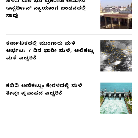
ಪಳನಿ ಮಠ ಭೂ ಪ್ರಕರಣಃ ಆರೋಪಿ
ಅನ್ವರ್ದೀನ್ ನ್ಯಾಯಾಂಗ ಬಂಧನದಲ್ಲಿ
ಸಾವು
ಕರ್ನಾಟಕದಲ್ಲಿ ಮುಂಗಾರು ಮಳೆ
ಆರ್ಭಟ: 7 ದಿನ ಭಾರೀ ಮಳೆ, ಆಲಿಕಲ್ಲು
ಮಳೆ ಎಚ್ಚರಿಕೆ
ಕಬಿನಿ ಅಣೆಕಟ್ಟುಃ ಕೇರಳದಲ್ಲಿ ಮಳೆ
ತೀವ್ರಃ ಪ್ರವಾಹದ ಎಚ್ಚರಿಕೆ