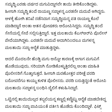
ಸಮೃದ್ಧಿ ಎರಡು ವರ್ಷದ ಮಗುವಿದ್ದಾಗಲೇ ತಾಯಿ ತೀರಿಕೊಂಡಿದ್ದಳು.
ಹೀಗಾಗಿ ಸಮೃದ್ಧಿ ತಂದೆ ರಾಯಣ್ಣ ಸಪ್ನಾಳನ್ನ ಎರಡನೇ ಮದುವೆ ಆಗಿದ್ದನು.
ಆಳಕ್ಕೆ ಹೋಗಿ ತನಿಖೆ ನಡೆಸಿದಾಗ ಸಮೃದ್ಧಿಯನ್ನ ಪತಿ ರಾಯಣ್ಣ ಕೊಲೆ
ಮಾಡಿದ್ದಾನೆ ಅಂತಾ ಆತನ ಪೋಷಕರು ಆರೋಪಿಸಿದ್ದರು. ಸಮೃದ್ಧಿ ತಂದೆ
ಸೇನೆಯಲ್ಲಿ ಸೇವೆ ಸಲ್ಲಿಸುತ್ತಿದ್ದಾನೆ‌. ಇತ್ತ ಮಲತಾಯಿ ಕೆಎಸ್​​ಆರ್​ಪಿ ಪೊಲೀಸ್
ಪೇದೆಯಾಗಿದ್ದಳು. ಎರಡನೇ ಮದುವೆ ಆದಾಗಿನಿಂದಲೂ ಮಗಳನ್ನ
ಮಲತಾಯಿ ಸಪ್ನಾ ಆರೈಕೆ ಮಾಡುತ್ತಿದ್ದಳು.
ಆದರೆ ಮೊದಲನೇ ಹೆಂಡ್ತಿ ಮಗು ಅನ್ನೋ ಕಾರಣಕ್ಕೆ ಆಗಾಗ ಮಗುವಿಗೆ
ಹೊಡೆಯುವುದು, ಸರಿಯಾಗಿ ನೋಡಿಕೊಳ್ಳುತ್ತಿರಲಿಲ್ಲ ಅಂತಾ ಮಾಹಿತಿ
ಪೊಲೀಸರಿಗೆ ಗೊತ್ತಾಗುತ್ತದೆ. ಹೀಗಾಗಿ ಮರಣೋತ್ತರ ಪರೀಕ್ಷೆ ವರದಿ
ಬರೋವರೆಗೂ ಕಾಯ್ದು ಕುಳಿತ ಪೊಲೀಸರು. ವರದಿ ಬರುತ್ತಿದ್ದಂತೆ ಆರೋಪಿ
ಮಲತಾಯಿ ಸಪ್ನಾಳನ್ನ ಬಂಧಿಸಿ ಜೈಲಿಗೆ ಕಳುಹಿಸಿದ್ದಾರೆ.
ಒಟ್ಟಿನಲ್ಲಿ ತಾಯಿಯಿಲ್ಲದ ತಬ್ಬಲಿಯನ್ನ ಕಣ್ಣಲ್ಲಿ ಕಣ್ಣಿಟ್ಟು ಆರೈಕೆ ಮಾಡಬೇಕಿದ್ದ
ಮಲತಾಯಿ ಸಪ್ನಾ ಪಾಪಿಯಂತೆ ವರ್ತಿಸಿ ಹೊಡೆದು ಕೊಂದಿದ್ದಾಳೆ. ಫಿಟ್ಸ್