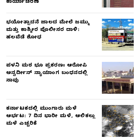
ಕಾರ್ಯಾಚರಣೆ
ಭಯೋತ್ಪಾದನೆ ಜಾಲದ ಮೇಲೆ ಜಮ್ಮು
ಮತ್ತು ಕಾಶ್ಮೀರ ಪೊಲೀಸರ ದಾಳಿ:
ಹಲವೆಡೆ ಶೋಧ
ಪಳನಿ ಮಠ ಭೂ ಪ್ರಕರಣಃ ಆರೋಪಿ
ಅನ್ವರ್ದೀನ್ ನ್ಯಾಯಾಂಗ ಬಂಧನದಲ್ಲಿ
ಸಾವು
ಕರ್ನಾಟಕದಲ್ಲಿ ಮುಂಗಾರು ಮಳೆ
ಆರ್ಭಟ: 7 ದಿನ ಭಾರೀ ಮಳೆ, ಆಲಿಕಲ್ಲು
ಮಳೆ ಎಚ್ಚರಿಕೆ