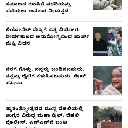
ಸಮಾಜದ ಗುಂಪಿಗೆ ವರದಿಯನ್ನು
ಪಡೆಯಲು ಅವಕಾಶ ನೀಡುತ್ತದೆ
ಲಿಯೋನೆಲ್ ಮೆಸ್ಸಿಗೆ ಪಿತೃ ವಿಯೋಗ:
ದೀರ್ಘಕಾಲದ ಅನಾರೋಗ್ಯದಿಂದ ಜಾರ್ಜ್
ಮೆಸ್ಸಿ ನಿಧನ
ನನಗೆ ಗೊತ್ತು, ನನ್ನನ್ನು ಬಂಧಿಸಬಹುದು.
ನನ್ನನ್ನು ಜೈಲಿಗೆ ಕಳುಹಿಸಬಹುದು, ಶೇಖ್
ಹಸೀನಾ.
ಸ್ವಾತಂತ್ರ್ಯೋತ್ಸವದ ಮುನ್ನ ದೆಹಲಿಯಲ್ಲಿ
ಉಗ್ರರ ವಿರುದ್ಧ ಮಹಾ ಡ್ರಿಲ್: ದೆಹಲಿ
ಪೊಲೀಸ್, ಎನ್‌ಎಸ್‌ಜಿ ಜಂಟಿ