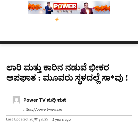
 ದಿನಗಳ ಗಡುವು
ಬೀರೇನ್ ಸಿಂಗ್ ಅವರ ಆಡಿಯೋ ಕ್ಲಿಪ್ ಅನ್ನು ಬದಲಾಯಿಸಲ
ಲಾರಿ ಮತ್ತು ಕಾರಿನ ನಡುವೆ ಭೀಕರ
ಅಪಘಾತ : ಮೂವರು ಸ್ಥಳದಲ್ಲೆ ಸಾ*ವು !
Power TV ಸುದ್ದಿ ಮನೆ
https://powertvnews.in
Last Updated:
20/01/2025
2 years ago