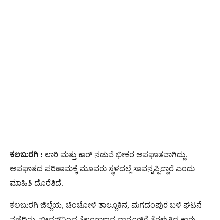
ಕಲಬುರಗಿ :
ಲಾರಿ ಮತ್ತು ಕಾರ್​ ನಡುವೆ ಭೀಕರ ಅಪಘಾತವಾಗಿದ್ದು.
ಅಪಘಾತದ ಪರಿಣಾಮಕ್ಕೆ ಮೂವರು ಸ್ಥಳದಲ್ಲೆ ಸಾವನ್ನಪ್ಪಿದ್ದಾರೆ ಎಂದು
ಮಾಹಿತಿ ದೊರೆತಿದೆ.
ಕಲಬುರಗಿ ಜಿಲ್ಲೆಯ, ಚಿಂಚೋಳಿ ತಾಲ್ಲೂಕಿನ, ಮಗದಂಪುರ ಬಳಿ ಘಟನೆ
ನಡೆದಿದ್ದು. ಬೀದರ್​ನಿಂದ ತೆಲಂಗಾಣದ ಧಾರೂರ್​ಗೆ ತೆರಳುತ್ತಿದ್ದ ಕಾರು