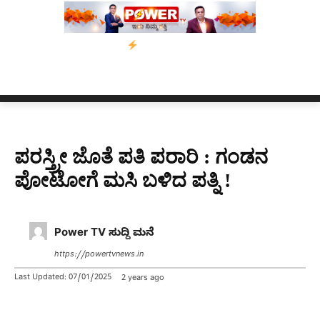
ಾಂ’ ಅಭಿಯಾನ
ನ್ಯೂಸ್ ಕಾರ್ಪ್‌ಗೆ ಎಐಯಿಂದ ಸಂಕಷ್ಟ: ಆಸ್ಟ್ರೇಲಿಯಾದಲ್ಲಿ ಚಂದಾ
ಪರಸ್ತ್ರೀ ಜೊತೆ ಪತಿ ಪರಾರಿ : ಗಂಡನ
ಪೋಟೋಗೆ ಮಸಿ ಬಳಿದ ಪತ್ನಿ !
Power TV ಸುದ್ದಿ ಮನೆ
https://powertvnews.in
Last Updated:
07/01/2025
2 years ago