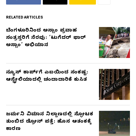
RELATED ARTICLES
ಬೆಂಗಳೂರಿನಿಂದ ಅಸ್ಸಾಂ ಪ್ರವಾಹ
RELATED
ಸಂತ್ರಸ್ತರಿಗೆ ನೆರವು: ‘ಟುಗೆದರ್ ಫಾರ್
ARTICLES
ಅಸ್ಸಾಂ’ ಅಭಿಯಾನ
ನ್ಯೂಸ್ ಕಾರ್ಪ್‌ಗೆ ಎಐಯಿಂದ ಸಂಕಷ್ಟ:
ಆಸ್ಟ್ರೇಲಿಯಾದಲ್ಲಿ ಚಂದಾದಾರಿಕೆ ಕುಸಿತ
ಜರ್ಮನಿ ವಿಮಾನ ನಿಲ್ದಾಣದಲ್ಲಿ ಸ್ಫೋಟಕ
ತುಂಬಿದ ಡ್ರೋನ್ ಪತ್ತೆ: ಹೊಸ ಆತಂಕಕ್ಕೆ
ಕಾರಣ