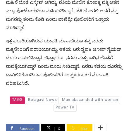
ಮಹಿಳೆ ಜೊತೆ ಎಸ್ಕೇಪ್​ ಆಗಿದ್ದು. ಪತಿಯ ಮೇಲಿನ ಕೋಪಕ್ಕ ಪತ್ನಿ ಆತನ
ಎಲ್ಲಾ ಪೋಟೋಗಳಿಗೂ ಮಸಿ ಬಳಿದಿದ್ದಾರೆ. ಪತಿ ಹೋಗಲಿ ಆದರೆ ನನ್ನ
ಮಗನನ್ನು ತಂದು ಕೊಡಿ ಎಂದು ವಾಣಿಶ್ರೀ ಪೊಲೀಸರಿಗೆ ಒತ್ತಾಯ
ಮಾಡಿದ್ದಾಳೆ.
ಇತ್ತ ಪರಾರಿಯಾಗಿರುವ ಯುವತಿ ಮಾಸಾಬಿಯೂ ತನ್ನ ಎರಡು
ಮಕ್ಕಳೊಂದಿಗೆ ಪರಾರಿಯಾಗಿದ್ದು. ಆಕೆಯ ವಿರುದ್ದ ಪತಿ ಆಸೀಪ್​ ಸೈಯದ್​
ದೂರು ದಾಖಲಿಸಿದ್ದಾನೆ. ಚಿನ್ನಾಭರಣ, ನಗದು ಮತ್ತು ಕಾರಿನ ಜೊತೆಗೆ
ನಾಪತ್ತೆಯಾಗಿದ್ದಾಳೆ ಎಂದು ದೂರು ನೀಡಿದ್ದಾನೆ. ಎರಡು ಕಡೆಯ ದೂರನ್ನು
ದಾಖಲಿಸಿಕೊಂಡಿರುವ ಪೊಲೀಸರಿಗೆ ಈ ಪ್ರಕರಣ ತಲೆ ನೋವಾಗಿ
ಪರಿಣಮಿಸಿದೆ.
TAGS
Belagavi News
Man absconded with woman
Power TV
Facebook
X
Koo