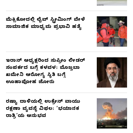
ಮೆಕ್ಸಿಕೋದಲ್ಲಿ ಲೈವ್ ಸ್ಟ್ರೀಮಿಂಗ್ ವೇಳೆ
ಸಾಮಾಜಿಕ ಮಾಧ್ಯಮ ಪ್ರಭಾವಿ ಹತ್ಯೆ
ಇರಾನ್ ಅಧ್ಯಕ್ಷರಿಂದ ಸುಪ್ರೀಂ ಲೀಡರ್
ಸಂಪರ್ಕದ ಬಗ್ಗೆ ಕಳವಳ: ಮೊಜ್ತಬಾ
ಖಮೇನಿ ಆರೋಗ್ಯ ಸ್ಥಿತಿ ಬಗ್ಗೆ
ಊಹಾಪೋಹ ಜೋರು
ರಷ್ಯಾ ದಾಳಿಯಲ್ಲಿ ಉಕ್ರೇನ್ ವಾಯು
ರಕ್ಷಣಾ ವ್ಯವಸ್ಥೆ ವಿಫಲ: ‘ಭಯಾನಕ
ರಾತ್ರಿ’ಯ ಅನುಭವ