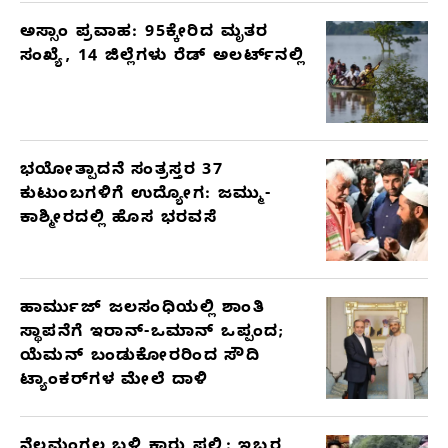
ಅಸ್ಸಾಂ ಪ್ರವಾಹ: 95ಕ್ಕೇರಿದ ಮೃತರ
ಸಂಖ್ಯೆ, 14 ಜಿಲ್ಲೆಗಳು ರೆಡ್ ಅಲರ್ಟ್‌ನಲ್ಲಿ
ಭಯೋತ್ಪಾದನೆ ಸಂತ್ರಸ್ತರ 37
ಕುಟುಂಬಗಳಿಗೆ ಉದ್ಯೋಗ: ಜಮ್ಮು-
ಕಾಶ್ಮೀರದಲ್ಲಿ ಹೊಸ ಭರವಸೆ
ಹಾರ್ಮುಜ್ ಜಲಸಂಧಿಯಲ್ಲಿ ಶಾಂತಿ
ಸ್ಥಾಪನೆಗೆ ಇರಾನ್-ಒಮಾನ್ ಒಪ್ಪಂದ;
ಯೆಮನ್ ಬಂಡುಕೋರರಿಂದ ಸೌದಿ
ಟ್ಯಾಂಕರ್‌ಗಳ ಮೇಲೆ ದಾಳಿ
ನೆಲಮಂಗಲ ಬಳಿ ಕಾರು ಪಲ್ಟಿ: ಇಬ್ಬರ