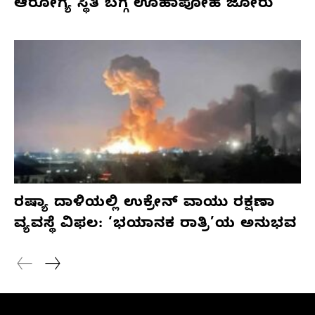
ಆರೋಗ್ಯ ಸ್ಥಿತಿ ಬಗ್ಗೆ ಊಹಾಪೋಹ ಜೋರು
ರಷ್ಯಾ ದಾಳಿಯಲ್ಲಿ ಉಕ್ರೇನ್ ವಾಯು ರಕ್ಷಣಾ
ವ್ಯವಸ್ಥೆ ವಿಫಲ: ‘ಭಯಾನಕ ರಾತ್ರಿ’ಯ ಅನುಭವ