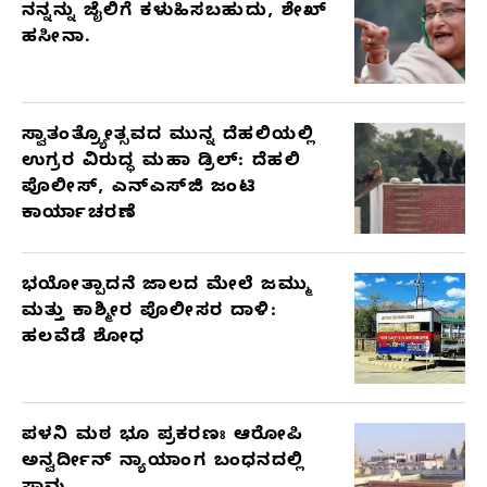
ನನ್ನನ್ನು ಜೈಲಿಗೆ ಕಳುಹಿಸಬಹುದು, ಶೇಖ್
ಹಸೀನಾ.
ಸ್ವಾತಂತ್ರ್ಯೋತ್ಸವದ ಮುನ್ನ ದೆಹಲಿಯಲ್ಲಿ
ಉಗ್ರರ ವಿರುದ್ಧ ಮಹಾ ಡ್ರಿಲ್: ದೆಹಲಿ
ಪೊಲೀಸ್, ಎನ್‌ಎಸ್‌ಜಿ ಜಂಟಿ
ಕಾರ್ಯಾಚರಣೆ
ಭಯೋತ್ಪಾದನೆ ಜಾಲದ ಮೇಲೆ ಜಮ್ಮು
ಮತ್ತು ಕಾಶ್ಮೀರ ಪೊಲೀಸರ ದಾಳಿ:
ಹಲವೆಡೆ ಶೋಧ
ಪಳನಿ ಮಠ ಭೂ ಪ್ರಕರಣಃ ಆರೋಪಿ
ಅನ್ವರ್ದೀನ್ ನ್ಯಾಯಾಂಗ ಬಂಧನದಲ್ಲಿ