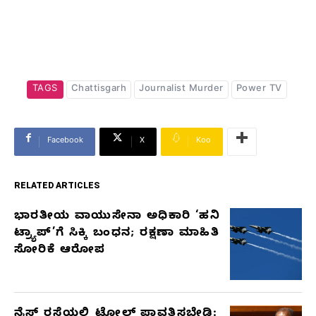
TAGS
Chattisgarh
Journalist Murder
Power TV
Facebook
X
Koo
RELATED ARTICLES
ಭಾರತೀಯ ವಾಯುಸೇನಾ ಅಧಿಕಾರಿ ‘ಹನಿ
RELATED
ಟ್ರ್ಯಾಪ್’ಗೆ ಸಿಕ್ಕಿ ಬಂಧನ; ರಕ್ಷಣಾ ಮಾಹಿತಿ
ARTICLES
ಸೋರಿಕೆ ಆರೋಪ
ನೈಸ್ ರಸ್ತೆಯಲ್ಲಿ ಟೋಲ್ ಪಾವತಿಸಬೇಡಿ: