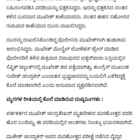
ಬಹಿರಂಗಪಡಿಸಿ ವರದಿಯನ್ನು ಭಿತ್ತರಿಸಿದ್ದರು. ಇದನ್ನು ಭಿತ್ತರಿಸಿದ ನಂತರ
ಕಳೆದ ಬುದವಾರ ಮುಖೇಶ್​ ಕಾಣೆಯಾದನು. ನಂತರ ಈತನ ಸಹೋದರ
ಗುರುವಾರ ಕಾಣೆಯಾದ ದೂರು ದಾಖಲಿಸಿದ್ದರು.
ದೂರನ್ನು ದಾಖಲಿಸಿಕೊಂಡಿದ್ದ ಪೊಲೀಸರು ಮುಖೇಶ್​ಗಾಗಿ ಹುಡುಕಾಟ
ಆರಂಭಿಸಿದ್ದರು. ಮುಖೇಶ್​ ಮೊಬೈಲ್​ ಲೋಕೆಶನ್​ ಟ್ರೇಸ್​ ಮಾಡಿದ
ಪೊಲೀಸರಿಗೆ ಕಳೆದ ಶುಕ್ರವಾರ ಬಿಜಾಪುರದ ಛತ್ತನ್‌ಪಾರಾ ಬಸ್ತಿಯಲ್ಲಿನ
ಸೆಪ್ಟಿಕ್ ಟ್ಯಾಂಕ್‌ನಲ್ಲಿ ಮುಖೇಶ್​ ಶವ ಪತ್ತೆಯಾಗಿತ್ತು. ಕಾಂಗ್ರೆಸ್​ ಮುಖಂಡ
ಸುರೇಶ್ ಚಂದ್ರಕರ್ ಎಂಬಾತನ ಭ್ರಷ್ಟಚಾರವನ್ನು ಬಯಲಿಗೆ ಎಳೆದಿದ್ದಕ್ಕೆ
ಕೊಲೆ ಮಾಡಲಾಗಿದೆ ಎಂದು ಅನುಮಾನ ವ್ಯಕ್ತಪಡಿಸಲಾಗಿದೆ.
ಮೃಗಗಳ ರೀತಿಯಲ್ಲಿ ಕೊಲೆ ಮಾಡಿರುವ ದುಷ್ಕರ್ಮಿಗಳು !
ಪರ್ತಕರ್ತರ ಮುಖೇಶ್​ ಚಂದ್ರಶೇಖರ್​ ಮೃತದೇಹದ ಮರಣೋತ್ತರ ವರದಿ
ಹೊರ ಬಂದಿದ್ದು. ಈ ವರದಿಯಲ್ಲಿನ ಅಂಶಗಳು ನಿಜಕ್ಕೂ ಭಯನಕವಾಗಿದೆ.
ಮುಕೇಶ್ ಚಂದ್ರಾಕರ್ ಅವರ ಮರಣೋತ್ತರ ಪರೀಕ್ಷೆ ನಡೆಸಿದ ವೈದ್ಯರ