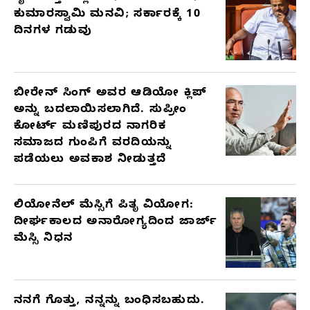
ಕುಮಾರಸ್ವಾಮಿ ಮನವಿ; ಸರ್ಕಾರಕ್ಕೆ 10
ದಿನಗಳ ಗಡುವು
ಬೀರೇನ್ ಸಿಂಗ್ ಅವರ ಆಡಿಯೋ ಕ್ಲಿಪ್
ಅನ್ನು ಬದಲಾಯಿಸಲಾಗಿದೆ. ಸುಪ್ರೀಂ
ಕೋರ್ಟ್ ಮಣಿಪುರದ ನಾಗರಿಕ
ಸಮಾಜದ ಗುಂಪಿಗೆ ವರದಿಯನ್ನು
ಪಡೆಯಲು ಅವಕಾಶ ನೀಡುತ್ತದೆ
ಲಿಯೋನೆಲ್ ಮೆಸ್ಸಿಗೆ ಪಿತೃ ವಿಯೋಗ:
ದೀರ್ಘಕಾಲದ ಅನಾರೋಗ್ಯದಿಂದ ಜಾರ್ಜ್
ಮೆಸ್ಸಿ ನಿಧನ
ನನಗೆ ಗೊತ್ತು, ನನ್ನನ್ನು ಬಂಧಿಸಬಹುದು.