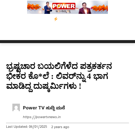
ಿನಗಳ ಗಡುವು
ಬೀರೇನ್ ಸಿಂಗ್ ಅವರ ಆಡಿಯೋ ಕ್ಲಿಪ್ ಅನ್ನು ಬದಲಾಯಿಸಲಾ
ಭ್ರಷ್ಟಚಾರ ಬಯಲಿಗೆಳೆದ ಪತ್ರಕರ್ತನ
ಭೀಕರ ಕೊ*ಲೆ : ಲಿವರ್​ನ್ನು 4 ಭಾಗ
ಮಾಡಿದ್ದ ದುಷ್ಕರ್ಮಿಗಳು !
Power TV ಸುದ್ದಿ ಮನೆ
https://powertvnews.in
Last Updated:
06/01/2025
2 years ago