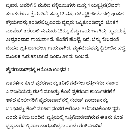
ಪ್ರಕಾರ, ಅವರಿಗೆ 5 ಮುರಿದ ಪಕ್ಕೆಲುಬುಗಳು ಮತ್ತು 4 ಯಕೃತ್ತಿನ(ಲಿವರ್​)
ತುಂಡುಗಳು ಪತ್ತೆಯಾಗಿವೆ. ತಮ್ಮ 12 ವರ್ಷಗಳ ವೃತ್ತಿ ಜೀವನದಲ್ಲಿ ಇಂತಹ
ಕ್ರೌರ್ಯವನ್ನು ಕಂಡಿರಲಿಲ್ಲ ಎಂದು ವೈದ್ಯರು ಒಪ್ಪಿಕೊಂಡಿದ್ದಾರೆ. ಜೊತೆಗೆ
ಮುಖೇಶ್​​ ತಲೆಯಲ್ಲಿ ಸುಮಾರು 15ಕ್ಕೂ ಹೆಚ್ಚು ಗಾಯಗಳಾಗಿದ್ದು. ಹೃದಯಕ್ಕೆ
ತೀವ್ರತರವಾದ ಗಾಯವಾಗಿದೆ. ಜೊತೆಗೆ ಹೊಟ್ಟೆ, ಎದೆ, ಬೆನ್ನು ಸೇರಿದಂತೆ
ದೇಹದ ಪ್ರತಿ ಭಾಗದಲ್ಲೂ ಗಾಯವಾಗಿದೆ. ಮೃತದೇಹವನ್ನು ಕೈಮೇಲಿನ ಹಚ್ಚೆ
ಮೂಲಕ ಗುರುತಿಸಲಾಗಿದೆ ಎಂದು ತಿಳಿದು ಬಂದಿದೆ.
ಹೈದರಾಬಾದ್​ನಲ್ಲಿ ಆರೋಪಿ ಬಂಧನ !
ಪತಕರ್ತನ ಕೊಲೆ ಪ್ರಕರಣವನ್ನು ತನಿಖೆ ನಡೆಸಲು ಛತ್ತೀಸಗಡ ಸರ್ಕಾರ
ಎಸ್​ಐಟಿಯನ್ನು ರಚನೆ ಮಾಡಿತ್ತು. ಕೊಲೆ ಪ್ರಕರಣದ ಕಾರ್ಯಚರಣೆಗೆ
ಇಳಿದ ಪೊಲೀಸರಿಗೆ ಹೈದರಾಬಾದ್​ನಲ್ಲಿ ಸುರೇಶ್​​ ಎಂಬಾತನನ್ನು
ಬಂಧಿಸಿದ್ದು. ಕೊಲೆ ಮಾಡಿದ ನಂತರ ಆರೋಪಿ ತಲೆಮರಿಸಿಕೊಂಡಿದ್ದನು
ಎಂದು ತಿಳಿದು ಬಂದಿದೆ. ವೃತ್ತಿಯಲ್ಲಿ ಗುತ್ತಿಗೆದಾರನಾಗಿರುವ ಈತನು ಕೂಡ
ಭ್ರಷ್ಟಚಾರದಲ್ಲಿ ಪಾಲುದಾರನಾಗಿದ್ದನು ಎಂದು ಶಂಕಿಸಲಾಗಿದೆ.