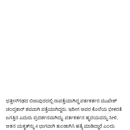
ಛತ್ತೀಸ್‌ಗಢದ ಬಿಜಾಪುರದಲ್ಲಿ ನಾಪತ್ತೆಯಾಗಿದ್ದ ಪರ್ತಕರ್ತರ ಮುಖೇಶ್​
ಚಂದ್ರಕಾರ್​ ಶವವಾಗಿ ಪತ್ತೆಯಾಗಿದ್ದರು. ಇದೀಗ ಅವರ ಕೊಲೆಯ ಭೀಕರತೆ
ಜಗತ್ತಿನ ಎದುರು ಪ್ರದರ್ಶನವಾಗಿದ್ದು. ಪರ್ತಕರ್ತನ ಹೃದಯವನ್ನು ಸೀಳಿ,
ಆತನ ಯಕೃತ್​ನ್ನು 4 ಭಾಗವಾಗಿ ತುಂಡಾಗಿಸಿ ಹತ್ಯೆ ಮಾಡಿದ್ದಾರೆ ಎಂದು