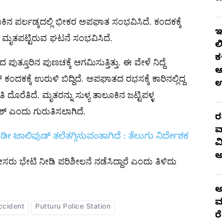
ತಾಲೂಕಿನ ಪರ್ಲಡ್ಕದಲ್ಲಿ ಭೀಕರ ಅಪಘಾತ ಸಂಭವಿಸಿದೆ. ಕಂದಕಕ್ಕೆ
ಇ
ೇ ಮೃತಪಟ್ಟಿರುವ ಘಟನೆ ಸಂಭವಿಸಿದೆ.
ಲ
ಕ
ುತ್ತೂರಿನ ಪುಣಚಕ್ಕೆ ಆಗಮಿಸುತ್ತಿತ್ತು. ಈ ವೇಳೆ ನಿದ್ದೆ
ಆ
ಕಂದಕಕ್ಕೆ ಉರುಳಿ ಬಿದ್ದಿದೆ. ಅಪಘಾತದ ರಭಸಕ್ಕೆ ಕಾರಿನಲ್ಲಿದ್ದ
ಿ ದೊರೆತಿದೆ. ಮೃತರನ್ನು ಸುಳ್ಯ ತಾಲೂಕಿನ ಜಟ್ಟಿಪಳ್ಳ
ಶ್ ಎಂದು ಗುರುತಿಸಲಾಗಿದೆ.
ರ
ವ
ಡೀ ಟಾಲಿವುಡ್​ ತಲೆತಗ್ಗಿಸುವಂತಾಗಿದೆ : ತೆಲುಗು ನಿರ್ದೇಶಕ
ವ
ರು ಭೇಟಿ ನೀಡಿ ಪರಿಶೀಲನೆ ನಡೆಸಿದ್ದಾರೆ ಎಂದು ತಿಳಿದು
ಅ
ಮ
ccident
Putturu Police Station
ರ