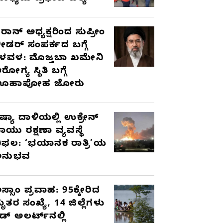
ರಾನ್ ಅಧ್ಯಕ್ಷರಿಂದ ಸುಪ್ರೀಂ
ೀಡರ್ ಸಂಪರ್ಕದ ಬಗ್ಗೆ
ಳವಳ: ಮೊಜ್ತಬಾ ಖಮೇನಿ
ರೋಗ್ಯ ಸ್ಥಿತಿ ಬಗ್ಗೆ
ಊಹಾಪೋಹ ಜೋರು
ಷ್ಯಾ ದಾಳಿಯಲ್ಲಿ ಉಕ್ರೇನ್
ಾಯು ರಕ್ಷಣಾ ವ್ಯವಸ್ಥೆ
ಿಫಲ: ‘ಭಯಾನಕ ರಾತ್ರಿ’ಯ
ಅನುಭವ
ಸ್ಸಾಂ ಪ್ರವಾಹ: 95ಕ್ಕೇರಿದ
ೃತರ ಸಂಖ್ಯೆ, 14 ಜಿಲ್ಲೆಗಳು
ೆಡ್ ಅಲರ್ಟ್‌ನಲ್ಲಿ