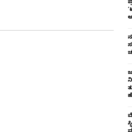
ಪ
‘
ನ
ಸ
ಚ
ಜ
ನ
ತ
ಹ
ಮ
ಸ
ಮ