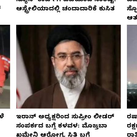
ನ್ಯೂಸ್ ಕಾರ್ಪ್‌ಗೆ ಎಐಯಿಂದ ಸಂಕಷ್ಟ:
ಜರ್
್
ಆಸ್ಟ್ರೇಲಿಯಾದಲ್ಲಿ ಚಂದಾದಾರಿಕೆ ಕುಸಿತ
ಸ್
ಆತ
ಳೆ
ಇರಾನ್ ಅಧ್ಯಕ್ಷರಿಂದ ಸುಪ್ರೀಂ ಲೀಡರ್
ರಷ್
ಸಂಪರ್ಕದ ಬಗ್ಗೆ ಕಳವಳ: ಮೊಜ್ತಬಾ
ರಕ್
ಖಮೇನಿ ಆರೋಗ್ಯ ಸ್ಥಿತಿ ಬಗ್ಗೆ
ರಾ