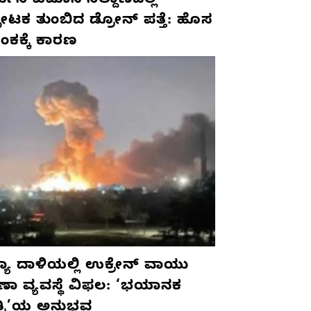
ಮನಿ ವಿಮಾನ ನಿಲ್ದಾಣದಲ್ಲಿ
ಫೋಟಕ ತುಂಬಿದ ಡ್ರೋನ್ ಪತ್ತೆ: ಹೊಸ
ಂಕಕ್ಕೆ ಕಾರಣ
ಯಾ ದಾಳಿಯಲ್ಲಿ ಉಕ್ರೇನ್ ವಾಯು
ಷಣಾ ವ್ಯವಸ್ಥೆ ವಿಫಲ: ‘ಭಯಾನಕ
ತ್ರಿ’ಯ ಅನುಭವ