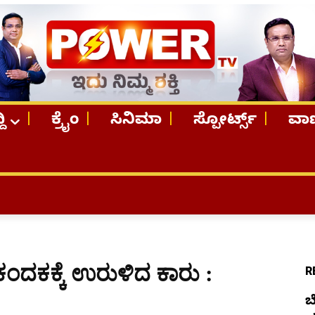
ದಿ
ಕ್ರೈಂ
ಸಿನಿಮಾ
ಸ್ಪೋರ್ಟ್ಸ್
ವಾಣ
TOP S
ಕಂದಕಕ್ಕೆ ಉರುಳಿದ ಕಾರು :
R
ಬ