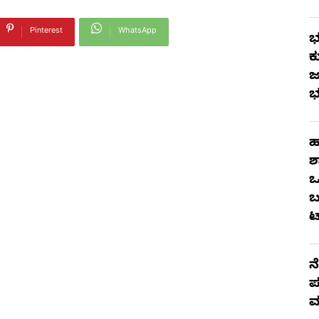
Pinterest
WhatsApp
ಭ
ಕ
ಜ
ಭ
ಹ
ಶ
ಒ
ಬ
ಟ
ನ
ಪ
ಮ