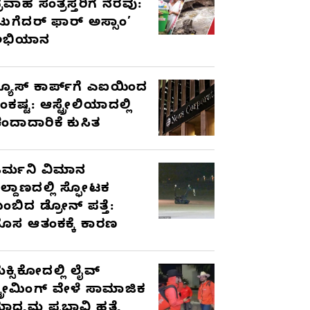
್ರವಾಹ ಸಂತ್ರಸ್ತರಿಗೆ ನೆರವು:
ಟುಗೆದರ್ ಫಾರ್ ಅಸ್ಸಾಂ’
ಅಭಿಯಾನ
್ಯೂಸ್ ಕಾರ್ಪ್‌ಗೆ ಎಐಯಿಂದ
ಂಕಷ್ಟ: ಆಸ್ಟ್ರೇಲಿಯಾದಲ್ಲಿ
ಂದಾದಾರಿಕೆ ಕುಸಿತ
ರ್ಮನಿ ವಿಮಾನ
ಿಲ್ದಾಣದಲ್ಲಿ ಸ್ಫೋಟಕ
ುಂಬಿದ ಡ್ರೋನ್ ಪತ್ತೆ:
ೊಸ ಆತಂಕಕ್ಕೆ ಕಾರಣ
ೆಕ್ಸಿಕೋದಲ್ಲಿ ಲೈವ್
್ಟ್ರೀಮಿಂಗ್ ವೇಳೆ ಸಾಮಾಜಿಕ
ಾಧ್ಯಮ ಪ್ರಭಾವಿ ಹತ್ಯೆ