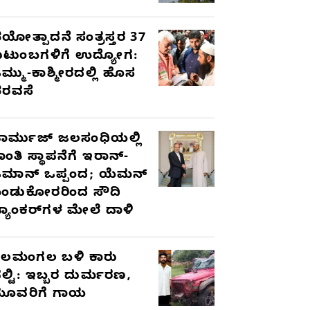
ಯೋತ್ಪಾದನೆ ಸಂತ್ರಸ್ತರ 37
ುಟುಂಬಗಳಿಗೆ ಉದ್ಯೋಗ:
ಮ್ಮು-ಕಾಶ್ಮೀರದಲ್ಲಿ ಹೊಸ
ರವಸೆ
ಾರ್ಮುಜ್ ಜಲಸಂಧಿಯಲ್ಲಿ
ಾಂತಿ ಸ್ಥಾಪನೆಗೆ ಇರಾನ್-
ಮಾನ್ ಒಪ್ಪಂದ; ಯೆಮನ್
ಂಡುಕೋರರಿಂದ ಸೌದಿ
್ಯಾಂಕರ್‌ಗಳ ಮೇಲೆ ದಾಳಿ
ೆಲಮಂಗಲ ಬಳಿ ಕಾರು
ಲ್ಟಿ: ಇಬ್ಬರ ದುರ್ಮರಣ,
ೂವರಿಗೆ ಗಾಯ