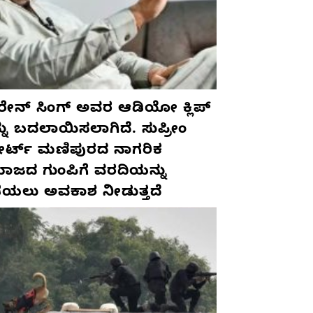
ರೇನ್ ಸಿಂಗ್ ಅವರ ಆಡಿಯೋ ಕ್ಲಿಪ್
ನು ಬದಲಾಯಿಸಲಾಗಿದೆ. ಸುಪ್ರೀಂ
ರ್ಟ್ ಮಣಿಪುರದ ನಾಗರಿಕ
ಾಜದ ಗುಂಪಿಗೆ ವರದಿಯನ್ನು
ೆಯಲು ಅವಕಾಶ ನೀಡುತ್ತದೆ