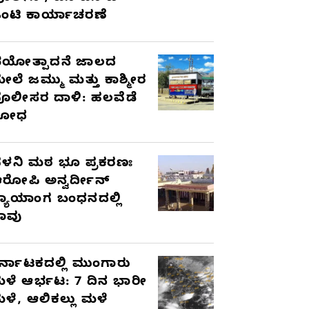
ಂಟಿ ಕಾರ್ಯಾಚರಣೆ
ಯೋತ್ಪಾದನೆ ಜಾಲದ
ೇಲೆ ಜಮ್ಮು ಮತ್ತು ಕಾಶ್ಮೀರ
ೊಲೀಸರ ದಾಳಿ: ಹಲವೆಡೆ
ಶೋಧ
ಳನಿ ಮಠ ಭೂ ಪ್ರಕರಣಃ
ರೋಪಿ ಅನ್ವರ್ದೀನ್
್ಯಾಯಾಂಗ ಬಂಧನದಲ್ಲಿ
ಾವು
ರ್ನಾಟಕದಲ್ಲಿ ಮುಂಗಾರು
ಳೆ ಆರ್ಭಟ: 7 ದಿನ ಭಾರೀ
ಳೆ, ಆಲಿಕಲ್ಲು ಮಳೆ