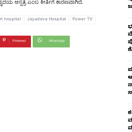
ದಯ ಆಸ್ಪತ್ರೆ ಎಂಬ ಕೀರ್ತಿಗೆ ಕಾರಣವಾಗಿದೆ.
ಜ
t hospital
Jayadeva Hospital
Power TV
ಭ
ಮ
ಪ
Pinterest
WhatsApp
ಪ
ಆ
ನ
ಸ
ಕ
ಮ
ಮ