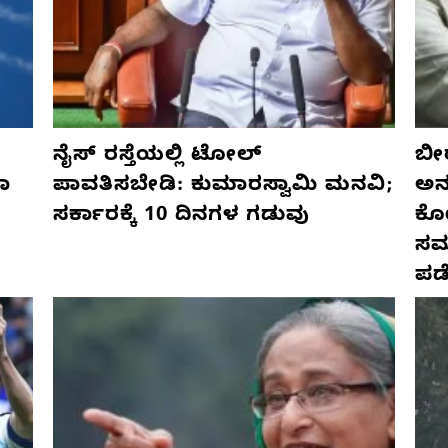
ನೈಸ್ ರಸ್ತೆಯಲ್ಲಿ ಟೋಲ್
ಬೀ
ಣಾ
ಪಾವತಿಸಬೇಡಿ: ಕುಮಾರಸ್ವಾಮಿ ಮನವಿ;
ಅನ್
ಸರ್ಕಾರಕ್ಕೆ 10 ದಿನಗಳ ಗಡುವು
ಕೋ
ಸಮ
ಪಡ