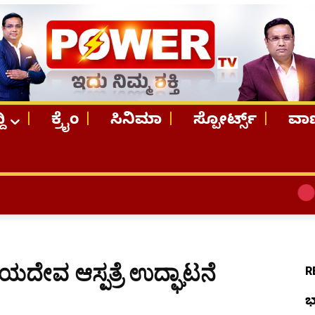
ದಿ
ಕ್ರೈಂ
ಸಿನಿಮಾ
ಸ್ಪೋರ್ಟ್ಸ್
ವಾಣ
TOP STORI
ದೇವ ಆಸ್ಪತ್ರೆ ಉದ್ಘಾಟನೆ
R
ಭ