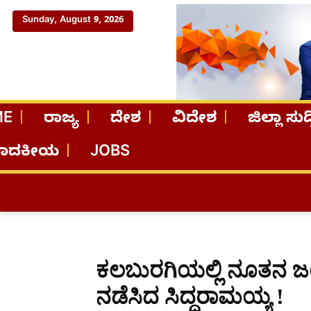
Sunday, August 9, 2026
ME
ರಾಜ್ಯ
ದೇಶ
ವಿದೇಶ
ಜಿಲ್ಲಾ ಸುದ್
ಪಾದಕೀಯ
JOBS
ಕಲಬುರಗಿಯಲ್ಲಿ ನೂತನ ಜಯ
ನಡೆಸಿದ ಸಿದ್ದರಾಮಯ್ಯ !