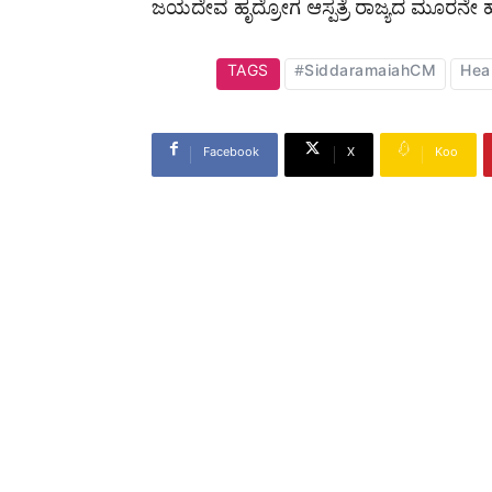
ಜಯದೇವ ಹೃದ್ರೋಗ ಆಸ್ಪತ್ರೆ ರಾಜ್ಯದ ಮೂರನೇ ಹೃ
TAGS
#SiddaramaiahCM
Hear
Facebook
X
Koo