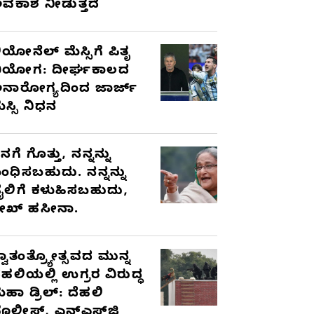
ವಕಾಶ ನೀಡುತ್ತದೆ
ಿಯೋನೆಲ್ ಮೆಸ್ಸಿಗೆ ಪಿತೃ
ಿಯೋಗ: ದೀರ್ಘಕಾಲದ
ನಾರೋಗ್ಯದಿಂದ ಜಾರ್ಜ್
ೆಸ್ಸಿ ನಿಧನ
ನಗೆ ಗೊತ್ತು, ನನ್ನನ್ನು
ಂಧಿಸಬಹುದು. ನನ್ನನ್ನು
ೈಲಿಗೆ ಕಳುಹಿಸಬಹುದು,
ೇಖ್ ಹಸೀನಾ.
್ವಾತಂತ್ರ್ಯೋತ್ಸವದ ಮುನ್ನ
ೆಹಲಿಯಲ್ಲಿ ಉಗ್ರರ ವಿರುದ್ಧ
ಹಾ ಡ್ರಿಲ್: ದೆಹಲಿ
ೊಲೀಸ್, ಎನ್‌ಎಸ್‌ಜಿ