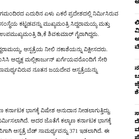
ಅ
ಗಮಂದಿರದ ಎದುರಿನ ಏಳು ಎಕರೆ ಪ್ರದೇಶದಲ್ಲಿ ನಿರ್ಮಿಸಿರುವ
ಲ
ಥೆಯ ಕಟ್ಟಡವನ್ನು ಮುಖ್ಯಮಂತ್ರಿ ಸಿದ್ದರಾಮಯ್ಯ ಮತ್ತು
ವ
 ಉಪಮುಖ್ಯಮಂತ್ರಿ ಡಿ,ಕೆ ಶಿವಕುಮಾರ್​ ಗೈರಾಗಿದ್ದರು.
ಅ
ಮ
ದ್ದರಾಮಯ್ಯ, ಆಸ್ಪತ್ರೆಯ ನೀಲಿ ನಕಾಶೆಯನ್ನು ವಿಕ್ಷೀಸದರು.
ಐಸಿಸಿ ಅಧ್ಯಕ್ಷ ಮಲ್ಲಿಕಾರ್ಜುನ್​ ಖರ್ಗೆಯವರೊಂದಿಗೆ ಸೇರಿ
ನ
ಡ್​ ಸಾಮರ್ಥ್ಯವಿರುವ ನೂತನ ಜಯದೇವ ಆಸ್ಪತ್ರೆಯನ್ನು
ಬ
ಜ
ಶ
 ಕರ್ನಾಟಕ ಭಾಗಕ್ಕೆ ವಿಷೇಶ ಅನುದಾನ ನೀಡಲಾಗುತ್ತಿದ್ದು.
ಸ
ರ್ಮಿಸಲಾಗಿದೆ. ಅದರ ಜೊತೆಗೆ ಕಲ್ಯಾಣ ಕರ್ನಾಟಕ ಭಾಗಕ್ಕೆ
ದ
ಮ
ಗಿ ಆಸ್ಪತ್ರೆ ಬೆಡ್​ ಸಾಮರ್ಥ್ಯವನ್ನು 371 ಇಡಲಾಗಿದೆ. ಈ
ಪ