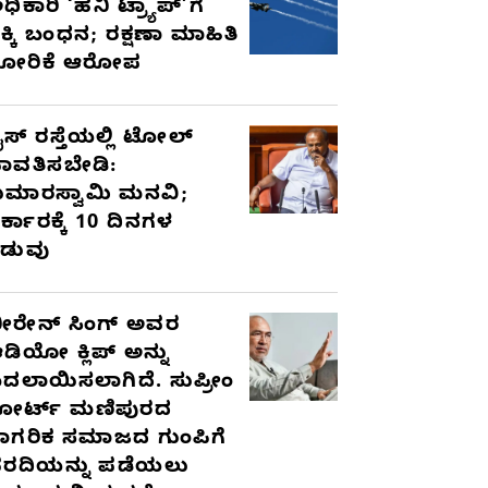
ಧಿಕಾರಿ ‘ಹನಿ ಟ್ರ್ಯಾಪ್’ಗೆ
ಿಕ್ಕಿ ಬಂಧನ; ರಕ್ಷಣಾ ಮಾಹಿತಿ
ೋರಿಕೆ ಆರೋಪ
ೈಸ್ ರಸ್ತೆಯಲ್ಲಿ ಟೋಲ್
ಾವತಿಸಬೇಡಿ:
ುಮಾರಸ್ವಾಮಿ ಮನವಿ;
ರ್ಕಾರಕ್ಕೆ 10 ದಿನಗಳ
ಡುವು
ೀರೇನ್ ಸಿಂಗ್ ಅವರ
ಡಿಯೋ ಕ್ಲಿಪ್ ಅನ್ನು
ದಲಾಯಿಸಲಾಗಿದೆ. ಸುಪ್ರೀಂ
ೋರ್ಟ್ ಮಣಿಪುರದ
ಾಗರಿಕ ಸಮಾಜದ ಗುಂಪಿಗೆ
ರದಿಯನ್ನು ಪಡೆಯಲು