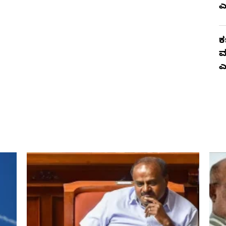
ಎ
ಕ
ಮ
ಎ