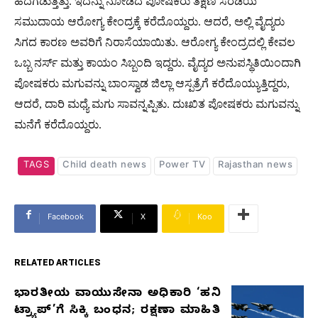
ಹದಗೆಡುತ್ತಿತ್ತು. ಇದನ್ನು ನೋಡಿದ ಪೋಷಕರು ತಕ್ಷಣ ಸರೆಡಿಯ
ಸಮುದಾಯ ಆರೋಗ್ಯ ಕೇಂದ್ರಕ್ಕೆ ಕರೆದೊಯ್ದರು. ಆದರೆ, ಅಲ್ಲಿ ವೈದ್ಯರು
ಸಿಗದ ಕಾರಣ ಅವರಿಗೆ ನಿರಾಸೆಯಾಯಿತು. ಆರೋಗ್ಯ ಕೇಂದ್ರದಲ್ಲಿ ಕೇವಲ
ಒಬ್ಬ ನರ್ಸ್ ಮತ್ತು ಕಾಯಂ ಸಿಬ್ಬಂದಿ ಇದ್ದರು. ವೈದ್ಯರ ಅನುಪಸ್ಥಿತಿಯಿಂದಾಗಿ
ಪೋಷಕರು ಮಗುವನ್ನು ಬಾಂಸ್ವಾಡ ಜಿಲ್ಲಾ ಆಸ್ಪತ್ರೆಗೆ ಕರೆದೊಯ್ಯುತ್ತಿದ್ದರು,
ಆದರೆ, ದಾರಿ ಮಧ್ಯೆ ಮಗು ಸಾವನ್ನಪ್ಪಿತು. ದುಃಖಿತ ಪೋಷಕರು ಮಗುವನ್ನು
ಮನೆಗೆ ಕರೆದೊಯ್ದರು.
TAGS
Child death news
Power TV
Rajasthan news
Facebook
X
Koo
RELATED ARTICLES
ಭಾರತೀಯ ವಾಯುಸೇನಾ ಅಧಿಕಾರಿ ‘ಹನಿ
RELATED
ಟ್ರ್ಯಾಪ್’ಗೆ ಸಿಕ್ಕಿ ಬಂಧನ; ರಕ್ಷಣಾ ಮಾಹಿತಿ
ARTICLES