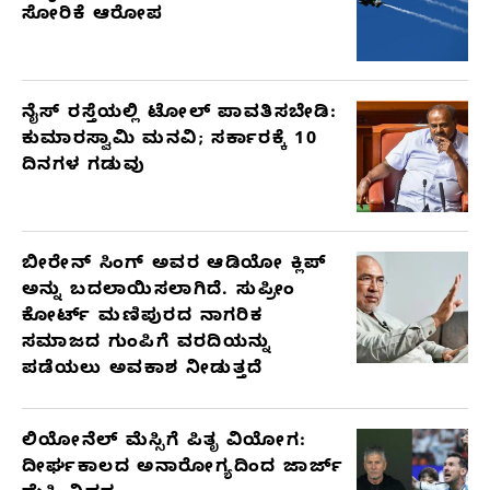
ಸೋರಿಕೆ ಆರೋಪ
ನೈಸ್ ರಸ್ತೆಯಲ್ಲಿ ಟೋಲ್ ಪಾವತಿಸಬೇಡಿ:
ಕುಮಾರಸ್ವಾಮಿ ಮನವಿ; ಸರ್ಕಾರಕ್ಕೆ 10
ದಿನಗಳ ಗಡುವು
ಬೀರೇನ್ ಸಿಂಗ್ ಅವರ ಆಡಿಯೋ ಕ್ಲಿಪ್
ಅನ್ನು ಬದಲಾಯಿಸಲಾಗಿದೆ. ಸುಪ್ರೀಂ
ಕೋರ್ಟ್ ಮಣಿಪುರದ ನಾಗರಿಕ
ಸಮಾಜದ ಗುಂಪಿಗೆ ವರದಿಯನ್ನು
ಪಡೆಯಲು ಅವಕಾಶ ನೀಡುತ್ತದೆ
ಲಿಯೋನೆಲ್ ಮೆಸ್ಸಿಗೆ ಪಿತೃ ವಿಯೋಗ:
ದೀರ್ಘಕಾಲದ ಅನಾರೋಗ್ಯದಿಂದ ಜಾರ್ಜ್