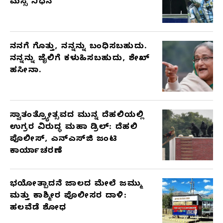
ಮೆಸ್ಸಿ ನಿಧನ
ನನಗೆ ಗೊತ್ತು, ನನ್ನನ್ನು ಬಂಧಿಸಬಹುದು.
ನನ್ನನ್ನು ಜೈಲಿಗೆ ಕಳುಹಿಸಬಹುದು, ಶೇಖ್
ಹಸೀನಾ.
ಸ್ವಾತಂತ್ರ್ಯೋತ್ಸವದ ಮುನ್ನ ದೆಹಲಿಯಲ್ಲಿ
ಉಗ್ರರ ವಿರುದ್ಧ ಮಹಾ ಡ್ರಿಲ್: ದೆಹಲಿ
ಪೊಲೀಸ್, ಎನ್‌ಎಸ್‌ಜಿ ಜಂಟಿ
ಕಾರ್ಯಾಚರಣೆ
ಭಯೋತ್ಪಾದನೆ ಜಾಲದ ಮೇಲೆ ಜಮ್ಮು
ಮತ್ತು ಕಾಶ್ಮೀರ ಪೊಲೀಸರ ದಾಳಿ:
ಹಲವೆಡೆ ಶೋಧ