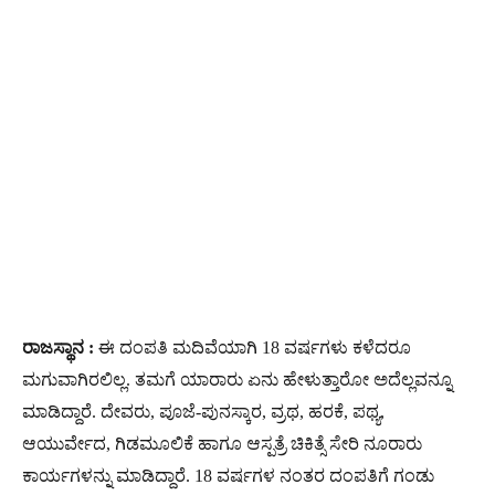
ರಾಜಸ್ಥಾನ :
ಈ ದಂಪತಿ ಮದಿವೆಯಾಗಿ 18 ವರ್ಷಗಳು ಕಳೆದರೂ
ಮಗುವಾಗಿರಲಿಲ್ಲ. ತಮಗೆ ಯಾರಾರು ಏನು ಹೇಳುತ್ತಾರೋ ಅದೆಲ್ಲವನ್ನೂ
ಮಾಡಿದ್ದಾರೆ. ದೇವರು, ಪೂಜೆ-ಪುನಸ್ಕಾರ, ವ್ರಥ, ಹರಕೆ, ಪಥ್ಯ,
ಆಯುರ್ವೇದ, ಗಿಡಮೂಲಿಕೆ ಹಾಗೂ ಆಸ್ಪತ್ರೆ ಚಿಕಿತ್ಸೆ ಸೇರಿ ನೂರಾರು
ಕಾರ್ಯಗಳನ್ನು ಮಾಡಿದ್ದಾರೆ. 18 ವರ್ಷಗಳ ನಂತರ ದಂಪತಿಗೆ ಗಂಡು