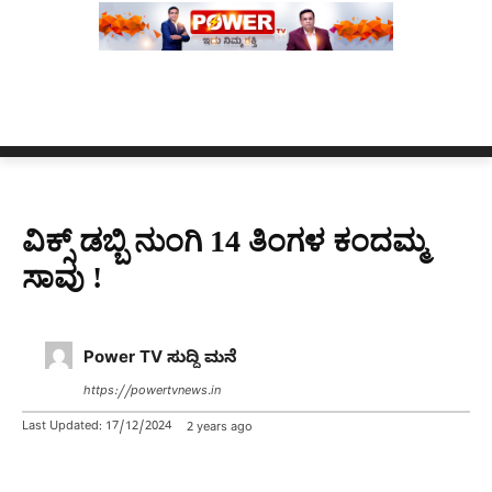
 ಕ್ಲಿಪ್ ಅನ್ನು ಬದಲಾಯಿಸಲಾಗಿದೆ. ಸುಪ್ರೀಂ ಕೋರ್ಟ್ ಮಣಿಪುರದ ನಾಗರಿಕ 
ವಿಕ್ಸ್​​ ಡಬ್ಬಿ ನುಂಗಿ 14 ತಿಂಗಳ ಕಂದಮ್ಮ
ಸಾವು !
Power TV ಸುದ್ದಿ ಮನೆ
https://powertvnews.in
Last Updated:
17/12/2024
2 years ago