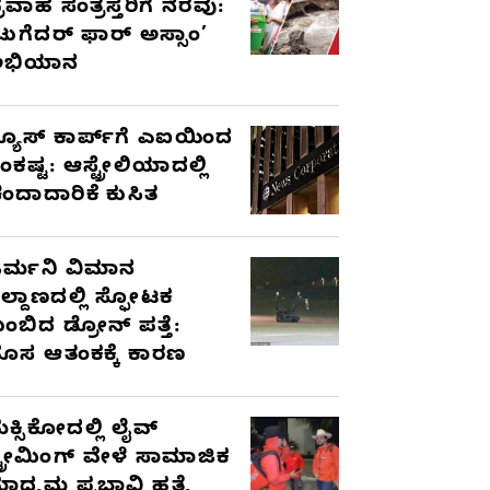
್ರವಾಹ ಸಂತ್ರಸ್ತರಿಗೆ ನೆರವು:
ಟುಗೆದರ್ ಫಾರ್ ಅಸ್ಸಾಂ’
ಅಭಿಯಾನ
್ಯೂಸ್ ಕಾರ್ಪ್‌ಗೆ ಎಐಯಿಂದ
ಂಕಷ್ಟ: ಆಸ್ಟ್ರೇಲಿಯಾದಲ್ಲಿ
ಂದಾದಾರಿಕೆ ಕುಸಿತ
ರ್ಮನಿ ವಿಮಾನ
ಿಲ್ದಾಣದಲ್ಲಿ ಸ್ಫೋಟಕ
ುಂಬಿದ ಡ್ರೋನ್ ಪತ್ತೆ:
ೊಸ ಆತಂಕಕ್ಕೆ ಕಾರಣ
ೆಕ್ಸಿಕೋದಲ್ಲಿ ಲೈವ್
್ಟ್ರೀಮಿಂಗ್ ವೇಳೆ ಸಾಮಾಜಿಕ
ಾಧ್ಯಮ ಪ್ರಭಾವಿ ಹತ್ಯೆ