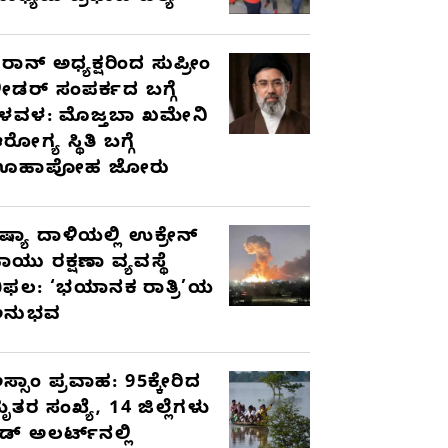
ರಾನ್ ಅಧ್ಯಕ್ಷರಿಂದ ಸುಪ್ರೀಂ
ೀಡರ್ ಸಂಪರ್ಕದ ಬಗ್ಗೆ
ಳವಳ: ಮೊಜ್ತಬಾ ಖಮೇನಿ
ರೋಗ್ಯ ಸ್ಥಿತಿ ಬಗ್ಗೆ
ಊಹಾಪೋಹ ಜೋರು
ಷ್ಯಾ ದಾಳಿಯಲ್ಲಿ ಉಕ್ರೇನ್
ಾಯು ರಕ್ಷಣಾ ವ್ಯವಸ್ಥೆ
ಿಫಲ: ‘ಭಯಾನಕ ರಾತ್ರಿ’ಯ
ಅನುಭವ
ಸ್ಸಾಂ ಪ್ರವಾಹ: 95ಕ್ಕೇರಿದ
ೃತರ ಸಂಖ್ಯೆ, 14 ಜಿಲ್ಲೆಗಳು
ೆಡ್ ಅಲರ್ಟ್‌ನಲ್ಲಿ