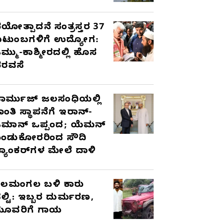
ಯೋತ್ಪಾದನೆ ಸಂತ್ರಸ್ತರ 37
ುಟುಂಬಗಳಿಗೆ ಉದ್ಯೋಗ:
ಮ್ಮು-ಕಾಶ್ಮೀರದಲ್ಲಿ ಹೊಸ
ರವಸೆ
ಾರ್ಮುಜ್ ಜಲಸಂಧಿಯಲ್ಲಿ
ಾಂತಿ ಸ್ಥಾಪನೆಗೆ ಇರಾನ್-
ಮಾನ್ ಒಪ್ಪಂದ; ಯೆಮನ್
ಂಡುಕೋರರಿಂದ ಸೌದಿ
್ಯಾಂಕರ್‌ಗಳ ಮೇಲೆ ದಾಳಿ
ೆಲಮಂಗಲ ಬಳಿ ಕಾರು
ಲ್ಟಿ: ಇಬ್ಬರ ದುರ್ಮರಣ,
ೂವರಿಗೆ ಗಾಯ