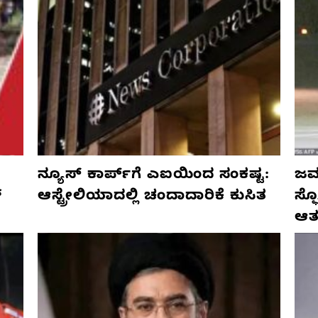
ನ್ಯೂಸ್ ಕಾರ್ಪ್‌ಗೆ ಎಐಯಿಂದ ಸಂಕಷ್ಟ:
ಜರ್
್
ಆಸ್ಟ್ರೇಲಿಯಾದಲ್ಲಿ ಚಂದಾದಾರಿಕೆ ಕುಸಿತ
ಸ್
ಆತ