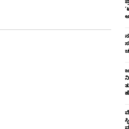
ಪ
‘
ನ
ಸ
ಚ
ಜ
ನ
ತ
ಹ
ಮ
ಸ
ಮ