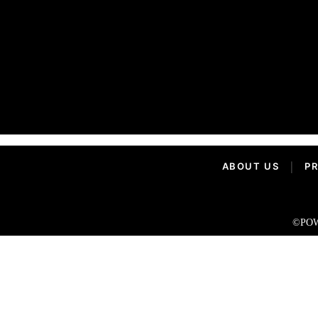
ABOUT US
|
PR
©POW