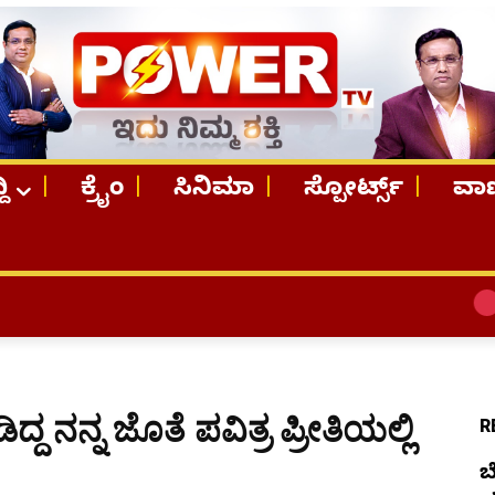
ದಿ
ಕ್ರೈಂ
ಸಿನಿಮಾ
ಸ್ಪೋರ್ಟ್ಸ್
ವಾಣ
TOP STORIE
್ದ ನನ್ನ ಜೊತೆ ಪವಿತ್ರ ಪ್ರೀತಿಯಲ್ಲಿ
R
ಬ