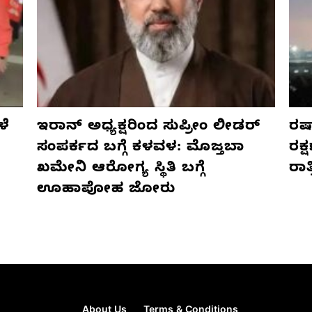
ಳೆ
ಇರಾನ್ ಅಧ್ಯಕ್ಷರಿಂದ ಸುಪ್ರೀಂ ಲೀಡರ್
ರಷ್
ಸಂಪರ್ಕದ ಬಗ್ಗೆ ಕಳವಳ: ಮೊಜ್ತಬಾ
ರಕ್
ಖಮೇನಿ ಆರೋಗ್ಯ ಸ್ಥಿತಿ ಬಗ್ಗೆ
ರಾ
ಊಹಾಪೋಹ ಜೋರು
About Us
Terms & Conditions