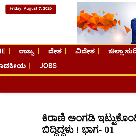
Friday, August 7, 2026
ME
ರಾಜ್ಯ
ದೇಶ
ವಿದೇಶ
ಜಿಲ್ಲಾ ಸುದ್
ಪಾದಕೀಯ
JOBS
ಕಿರಾಣಿ ಅಂಗಡಿ ಇಟ್ಟುಕೊಂಡಿದ
ಬಿದ್ದಿದ್ದಳು ! ಭಾಗ- 01