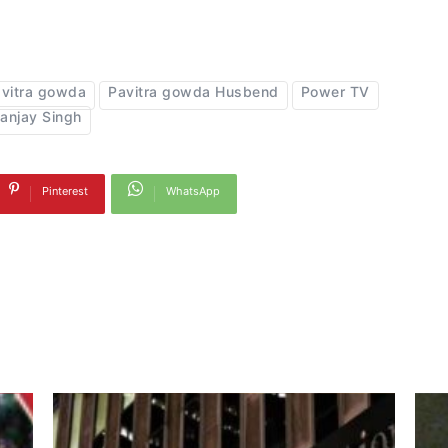
vitra gowda
Pavitra gowda Husbend
Power TV
anjay Singh
Pinterest
WhatsApp