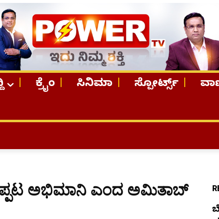
ದಿ
ಕ್ರೈಂ
ಸಿನಿಮಾ
ಸ್ಪೋರ್ಟ್ಸ್
ವಾಣ
TOP ST
 ಅಪ್ಪಟ ಅಭಿಮಾನಿ ಎಂದ ಅಮಿತಾಬ್
R
ಬ