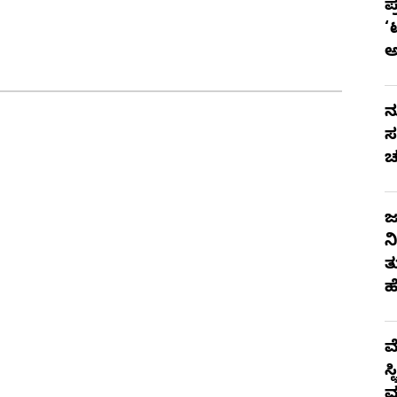
ಪ
‘
ನ
ಸ
ಚ
ಜ
ನ
ತ
ಹ
ಮ
ಸ
ಮ