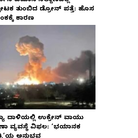
ಮನಿ ವಿಮಾನ ನಿಲ್ದಾಣದಲ್ಲಿ
ಫೋಟಕ ತುಂಬಿದ ಡ್ರೋನ್ ಪತ್ತೆ: ಹೊಸ
ಂಕಕ್ಕೆ ಕಾರಣ
ಯಾ ದಾಳಿಯಲ್ಲಿ ಉಕ್ರೇನ್ ವಾಯು
ಷಣಾ ವ್ಯವಸ್ಥೆ ವಿಫಲ: ‘ಭಯಾನಕ
ತ್ರಿ’ಯ ಅನುಭವ