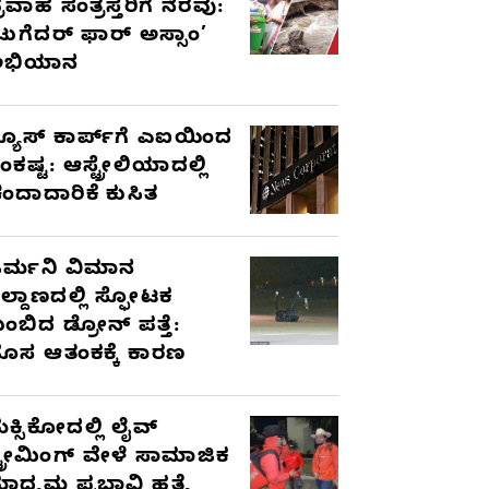
್ರವಾಹ ಸಂತ್ರಸ್ತರಿಗೆ ನೆರವು:
ಟುಗೆದರ್ ಫಾರ್ ಅಸ್ಸಾಂ’
ಅಭಿಯಾನ
್ಯೂಸ್ ಕಾರ್ಪ್‌ಗೆ ಎಐಯಿಂದ
ಂಕಷ್ಟ: ಆಸ್ಟ್ರೇಲಿಯಾದಲ್ಲಿ
ಂದಾದಾರಿಕೆ ಕುಸಿತ
ರ್ಮನಿ ವಿಮಾನ
ಿಲ್ದಾಣದಲ್ಲಿ ಸ್ಫೋಟಕ
ುಂಬಿದ ಡ್ರೋನ್ ಪತ್ತೆ:
ೊಸ ಆತಂಕಕ್ಕೆ ಕಾರಣ
ೆಕ್ಸಿಕೋದಲ್ಲಿ ಲೈವ್
್ಟ್ರೀಮಿಂಗ್ ವೇಳೆ ಸಾಮಾಜಿಕ
ಾಧ್ಯಮ ಪ್ರಭಾವಿ ಹತ್ಯೆ