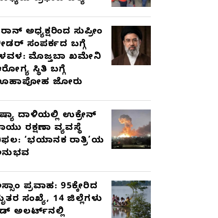
ರಾನ್ ಅಧ್ಯಕ್ಷರಿಂದ ಸುಪ್ರೀಂ
ೀಡರ್ ಸಂಪರ್ಕದ ಬಗ್ಗೆ
ಳವಳ: ಮೊಜ್ತಬಾ ಖಮೇನಿ
ರೋಗ್ಯ ಸ್ಥಿತಿ ಬಗ್ಗೆ
ಊಹಾಪೋಹ ಜೋರು
ಷ್ಯಾ ದಾಳಿಯಲ್ಲಿ ಉಕ್ರೇನ್
ಾಯು ರಕ್ಷಣಾ ವ್ಯವಸ್ಥೆ
ಿಫಲ: ‘ಭಯಾನಕ ರಾತ್ರಿ’ಯ
ಅನುಭವ
ಸ್ಸಾಂ ಪ್ರವಾಹ: 95ಕ್ಕೇರಿದ
ೃತರ ಸಂಖ್ಯೆ, 14 ಜಿಲ್ಲೆಗಳು
ೆಡ್ ಅಲರ್ಟ್‌ನಲ್ಲಿ