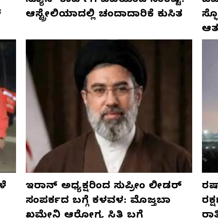
ನ್ಯೂಸ್ ಕಾರ್ಪ್‌ಗೆ ಎಐಯಿಂದ ಸಂಕಷ್ಟ:
ಜರ್
್
ಆಸ್ಟ್ರೇಲಿಯಾದಲ್ಲಿ ಚಂದಾದಾರಿಕೆ ಕುಸಿತ
ಸ್
ಆತ
ಳೆ
ಇರಾನ್ ಅಧ್ಯಕ್ಷರಿಂದ ಸುಪ್ರೀಂ ಲೀಡರ್
ರಷ್
ಸಂಪರ್ಕದ ಬಗ್ಗೆ ಕಳವಳ: ಮೊಜ್ತಬಾ
ರಕ್
ಖಮೇನಿ ಆರೋಗ್ಯ ಸ್ಥಿತಿ ಬಗ್ಗೆ
ರಾ