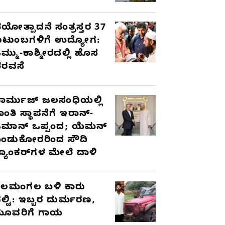
ಯೋತ್ಪಾದನೆ ಸಂತ್ರಸ್ತರ 37
ುಟುಂಬಗಳಿಗೆ ಉದ್ಯೋಗ:
ಮ್ಮು-ಕಾಶ್ಮೀರದಲ್ಲಿ ಹೊಸ
ರವಸೆ
ಾರ್ಮುಜ್ ಜಲಸಂಧಿಯಲ್ಲಿ
ಾಂತಿ ಸ್ಥಾಪನೆಗೆ ಇರಾನ್-
ಮಾನ್ ಒಪ್ಪಂದ; ಯೆಮನ್
ಂಡುಕೋರರಿಂದ ಸೌದಿ
್ಯಾಂಕರ್‌ಗಳ ಮೇಲೆ ದಾಳಿ
ೆಲಮಂಗಲ ಬಳಿ ಕಾರು
ಲ್ಟಿ: ಇಬ್ಬರ ದುರ್ಮರಣ,
ೂವರಿಗೆ ಗಾಯ