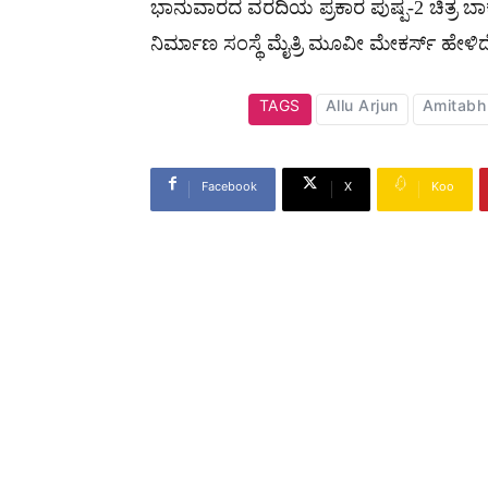
ಭಾನುವಾರದ ವರದಿಯ ಪ್ರಕಾರ ಪುಷ್ಪ-2 ಚಿತ್ರ ಬಾಕ
ನಿರ್ಮಾಣ ಸಂಸ್ಥೆ ಮೈತ್ರಿ ಮೂವೀ ಮೇಕರ್ಸ್ ಹೇಳಿದ
TAGS
Allu Arjun
Amitabh
Facebook
X
Koo