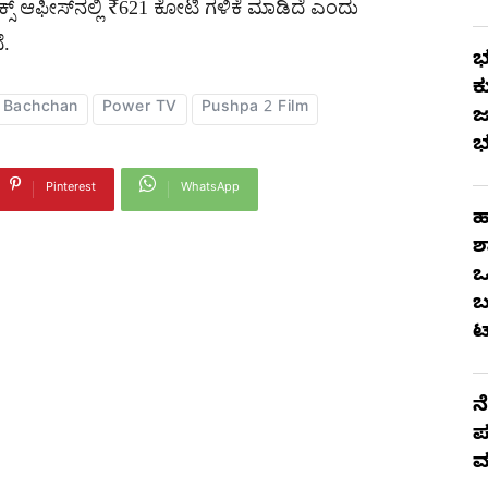
್ಸ್ ಆಫೀಸ್‌ನಲ್ಲಿ ₹621 ಕೋಟಿ ಗಳಿಕೆ ಮಾಡಿದೆ ಎಂದು
ೆ.
ಭ
ಕ
 Bachchan
Power TV
Pushpa 2 Film
ಜ
ಭ
Pinterest
WhatsApp
ಹ
ಶ
ಒ
ಬ
ಟ
ನ
ಪ
ಮ