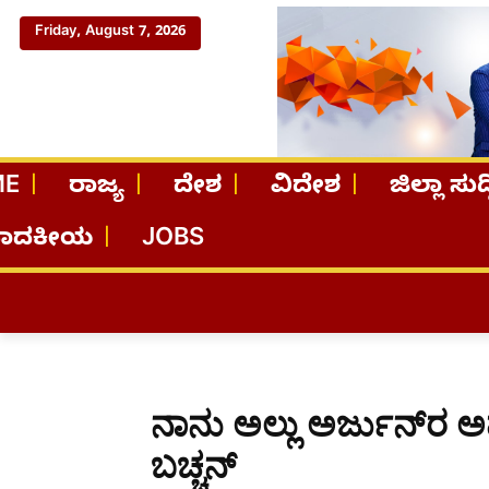
Friday, August 7, 2026
ME
ರಾಜ್ಯ
ದೇಶ
ವಿದೇಶ
ಜಿಲ್ಲಾ ಸುದ್
ಪಾದಕೀಯ
JOBS
ನಾನು ಅಲ್ಲು ಅರ್ಜುನ್​ರ
ಬಚ್ಚನ್