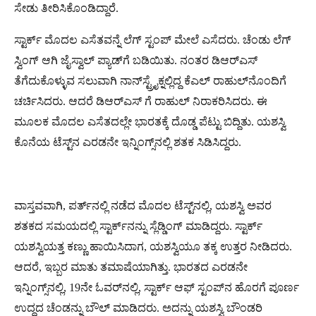
ಸೇಡು ತೀರಿಸಿಕೊಂಡಿದ್ದಾರೆ.
ಸ್ಟಾರ್ಕ್ ಮೊದಲ ಎಸೆತವನ್ನೆ ಲೆಗ್ ಸ್ಟಂಪ್‌ ಮೇಲೆ ಎಸೆದರು. ಚೆಂಡು ಲೆಗ್
ಸ್ವಿಂಗ್ ಆಗಿ ಜೈಸ್ವಾಲ್ ಪ್ಯಾಡ್‌ಗೆ ಬಡಿಯಿತು. ನಂತರ ಡಿಆರ್‌ಎಸ್‌
ತೆಗೆದುಕೊಳ್ಳುವ ಸಲುವಾಗಿ ನಾನ್‌ಸ್ಟ್ರೈಕ್ನಲ್ಲಿದ್ದ ಕೆಎಲ್ ರಾಹುಲ್‌ನೊಂದಿಗೆ
ಚರ್ಚಿಸಿದರು. ಆದರೆ ಡಿಆರ್‌ಎಸ್‌ ಗೆ ರಾಹುಲ್ ನಿರಾಕರಿಸಿದರು. ಈ
ಮೂಲಕ ಮೊದಲ ಎಸೆತದಲ್ಲೇ ಭಾರತಕ್ಕೆ ದೊಡ್ಡ ಪೆಟ್ಟು ಬಿದ್ದಿತು. ಯಶಸ್ವಿ
ಕೊನೆಯ ಟೆಸ್ಟ್‌ನ ಎರಡನೇ ಇನ್ನಿಂಗ್ಸ್‌ನಲ್ಲಿ ಶತಕ ಸಿಡಿಸಿದ್ದರು.
ವಾಸ್ತವವಾಗಿ, ಪರ್ತ್‌ನಲ್ಲಿ ನಡೆದ ಮೊದಲ ಟೆಸ್ಟ್‌ನಲ್ಲಿ, ಯಶಸ್ವಿ ಅವರ
ಶತಕದ ಸಮಯದಲ್ಲಿ ಸ್ಟಾರ್ಕ್‌ನನ್ನು ಸ್ಲೆಡ್ಡಿಂಗ್‌ ಮಾಡಿದ್ದರು. ಸ್ಟಾರ್ಕ್
ಯಶಸ್ವಿಯತ್ತ ಕಣ್ಣು ಹಾಯಿಸಿದಾಗ, ಯಶಸ್ವಿಯೂ ತಕ್ಕ ಉತ್ತರ ನೀಡಿದರು.
ಆದರೆ, ಇಬ್ಬರ ಮಾತು ತಮಾಷೆಯಾಗಿತ್ತು. ಭಾರತದ ಎರಡನೇ
ಇನ್ನಿಂಗ್ಸ್‌ನಲ್ಲಿ, 19ನೇ ಓವರ್‌ನಲ್ಲಿ, ಸ್ಟಾರ್ಕ್ ಆಫ್ ಸ್ಟಂಪ್‌ನ ಹೊರಗೆ ಪೂರ್ಣ
ಉದ್ದದ ಚೆಂಡನ್ನು ಬೌಲ್ ಮಾಡಿದರು. ಅದನ್ನು ಯಶಸ್ವಿ ಬೌಂಡರಿ