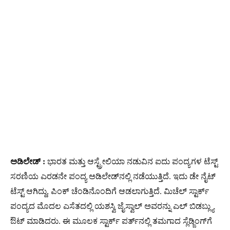
ಅಡಿಲೇಡ್​​ :
ಭಾರತ ಮತ್ತು ಆಸ್ಟ್ರೇಲಿಯಾ ನಡುವಿನ ಐದು ಪಂದ್ಯಗಳ ಟೆಸ್ಟ್
ಸರಣಿಯ ಎರಡನೇ ಪಂದ್ಯ ಅಡಿಲೇಡ್‌ನಲ್ಲಿ ನಡೆಯುತ್ತಿದೆ. ಇದು ಡೇ ನೈಟ್
ಟೆಸ್ಟ್ ಆಗಿದ್ದು, ಪಿಂಕ್ ಚೆಂಡಿನೊಂದಿಗೆ ಆಡಲಾಗುತ್ತಿದೆ. ಮಿಚೆಲ್ ಸ್ಟಾರ್ಕ್
ಪಂದ್ಯದ ಮೊದಲ ಎಸೆತದಲ್ಲಿ ಯಶಸ್ವಿ ಜೈಸ್ವಾಲ್ ಅವರನ್ನು ಎಲ್ ಬಿಡಬ್ಲ್ಯು
ಔಟ್ ಮಾಡಿದರು. ಈ ಮೂಲಕ ಸ್ಟಾರ್ಕ್ ಪರ್ತ್‌ನಲ್ಲಿ ತಮಗಾದ ಸ್ಲೆಡ್ಜಿಂಗ್‌ಗೆ