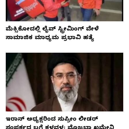
ಮೆಕ್ಸಿಕೋದಲ್ಲಿ ಲೈವ್ ಸ್ಟ್ರೀಮಿಂಗ್ ವೇಳೆ
ಸಾಮಾಜಿಕ ಮಾಧ್ಯಮ ಪ್ರಭಾವಿ ಹತ್ಯೆ
ಇರಾನ್ ಅಧ್ಯಕ್ಷರಿಂದ ಸುಪ್ರೀಂ ಲೀಡರ್
ಸಂಪರ್ಕದ ಬಗ್ಗೆ ಕಳವಳ: ಮೊಜ್ತಬಾ ಖಮೇನಿ