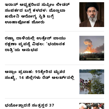
ಇರಾನ್ ಅಧ್ಯಕ್ಷರಿಂದ ಸುಪ್ರೀಂ ಲೀಡರ್
ಸಂಪರ್ಕದ ಬಗ್ಗೆ ಕಳವಳ: ಮೊಜ್ತಬಾ
ಖಮೇನಿ ಆರೋಗ್ಯ ಸ್ಥಿತಿ ಬಗ್ಗೆ
ಊಹಾಪೋಹ ಜೋರು
ರಷ್ಯಾ ದಾಳಿಯಲ್ಲಿ ಉಕ್ರೇನ್ ವಾಯು
ರಕ್ಷಣಾ ವ್ಯವಸ್ಥೆ ವಿಫಲ: ‘ಭಯಾನಕ
ರಾತ್ರಿ’ಯ ಅನುಭವ
ಅಸ್ಸಾಂ ಪ್ರವಾಹ: 95ಕ್ಕೇರಿದ ಮೃತರ
ಸಂಖ್ಯೆ, 14 ಜಿಲ್ಲೆಗಳು ರೆಡ್ ಅಲರ್ಟ್‌ನಲ್ಲಿ
ಭಯೋತ್ಪಾದನೆ ಸಂತ್ರಸ್ತರ 37