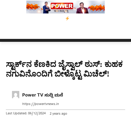
ಿ ಕಾಲಿಗೆ ಗುಂಡೇಟು
ಬೆಂಗಳೂರಿನಿಂದ ಅಸ್ಸಾಂ ಪ್ರವಾಹ ಸಂತ್ರಸ್ತರಿಗೆ ನೆರವ
ಸ್ಟಾರ್ಕ್‌ನ ಕೆಣಕಿದ ಜೈಸ್ವಾಲ್ ಠುಸ್: ಕುಹಕ
ನಗುವಿನೊಂದಿಗೆ ಬೀಳ್ಕೊಟ್ಟ ಮಿಚೆಲ್!
Power TV ಸುದ್ದಿ ಮನೆ
https://powertvnews.in
Last Updated:
06/12/2024
2 years ago