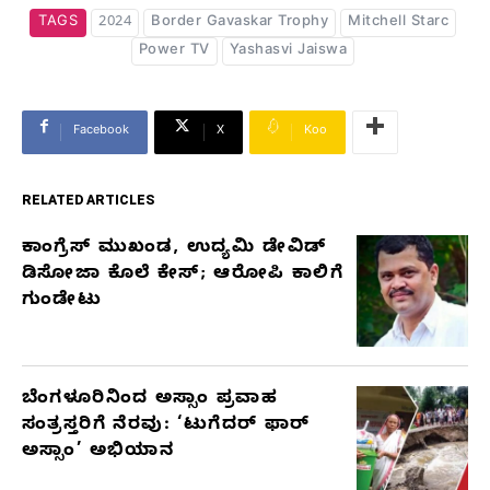
TAGS
2024
Border Gavaskar Trophy
Mitchell Starc
Power TV
Yashasvi Jaiswa
Facebook
X
Koo
RELATED ARTICLES
ಕಾಂಗ್ರೆಸ್‌ ಮುಖಂಡ, ಉದ್ಯಮಿ ಡೇವಿಡ್‌
RELATED
ಡಿಸೋಜಾ ಕೊಲೆ ಕೇಸ್;‌ ಆರೋಪಿ ಕಾಲಿಗೆ
ARTICLES
ಗುಂಡೇಟು
ಬೆಂಗಳೂರಿನಿಂದ ಅಸ್ಸಾಂ ಪ್ರವಾಹ
ಸಂತ್ರಸ್ತರಿಗೆ ನೆರವು: ‘ಟುಗೆದರ್ ಫಾರ್
ಅಸ್ಸಾಂ’ ಅಭಿಯಾನ