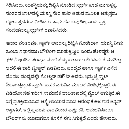
ಸಿಡಿಸಿದರು. ಯಶಸ್ವಿಯನ್ನು ದಿಟ್ಟಿಸಿ ನೋಡಿದ ಸ್ಟಾರ್ಕ್ ಕೂಡ ಮುಗುಳ್ನಕ್ಕ.
ನಂತರದ ಬಾಲ್‌ನಲ್ಲಿ ಯಶಸ್ವಿ ನೇರ ಶಾಟ್‌ ಆಡುವ ಮೂಲಕ ಅತ್ಯುತ್ತಮ
ರಕ್ಷಣಾ ಪ್ರದರ್ಶನ ನೀಡಿದರು. ತಾನು ಹೆದರುವುದಿಲ್ಲ ಎಂಬ ಸ್ಪಷ್ಟ
ಸಂದೇಶವನ್ನು ಸ್ಟಾರ್ಕ್‌ಗೆ ರವಾನಿಸಿದರು.
ಇದಾದ ನಂತರವೂ, ಸ್ಟಾರ್ಕ್ ಅವರನ್ನು ದಿಟ್ಟಿಸಿ ನೋಡಿದಾಗ, ಯಶಸ್ವಿ ನೀವು
ತುಂಬಾ ನಿಧಾನವಾಗಿ ಬೌಲಿಂಗ್ ಮಾಡುತ್ತಿದ್ದೀರಿ ಎಂದು ಹೇಳಿದ್ದರು.ಆ
ಘಟನೆ ಇಂದಿನ ಪಂದ್ಯದ ಮೇಲೆ ಹೆಚ್ಚು ಕುತೂಹಲ ಕೆರಳುವಂತೆ ಮಾಡಿತ್ತು.
ಆದರೆ ಈ ಬಾರಿ ಜೈಸ್ವಾಲ್ ಎಡವಿದರು. ಪಂದ್ಯದ ಹಾಗೂ ಸ್ಟಾರ್ಕ್ ಎಸೆದ
ಮೊದಲ ಪಂದ್ಯದಲ್ಲೇ ಗೋಲ್ಡನ್ ಡಕೌಟ್ ಆದರು. ಇನ್ನು ಜೈಸ್ವಾಲ್
ಔಟಾಗುತ್ತಿದ್ದಂತೆ ಸ್ಟಾರ್ಕ್ ಕುಹಕ ನಗುವಿನ ಮೂಲಕ ಬೀಳ್ಕೊಟ್ಟಿದ್ದಾರೆ. ಈ
ವಿಡಿಯೋ ಸಹ ಇದೀಗ ಸಾಮಾಜಿಕ ಜಾಲತಾಣದಲ್ಲಿ ವೈರಲ್ ಆಗುತ್ತಿದೆ.ಈ
ಬಗ್ಗೆ ಪ್ರತಿಕ್ರಿಯಿಸಿರುವ ಆಸ್ಟ್ರೇಲಿಯಾದ ಮಾಜಿ ಆರಂಭಿಕ ಆಟಗಾರ ಜಸ್ಟಿನ್
ಲ್ಯಾಂಗರ್, ಇಲ್ಲಿ ಪ್ರಮುಖ ಪಾಠವೆಂದರೆ ಎಷ್ಟೇ ಕಹಿ ಅನುಭವಿಸಿದರೂ
ಬೌಲರ್‌ಗಳು ಯಾವಾಗಲೂ ಕೊನೆಗೆ ನಗು ಸಿಗುತ್ತದೆ ಎಂದು ಹೇಳಿದರು.