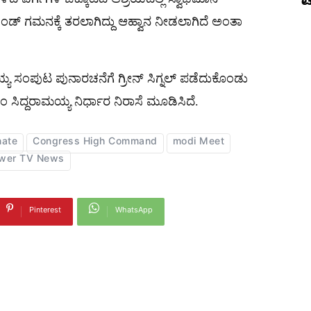
ಟ
್ ಗಮನಕ್ಕೆ ತರಲಾಗಿದ್ದು ಆಹ್ವಾನ ನೀಡಲಾಗಿದೆ ಅಂತಾ
ಾಮಯ್ಯ ಸಂಪುಟ ಪುನಾರಚನೆಗೆ ಗ್ರೀನ್ ಸಿಗ್ನಲ್ ಪಡೆದುಕೊಂಡು
ಎಂ ಸಿದ್ದರಾಮಯ್ಯ ನಿರ್ಧಾರ ನಿರಾಸೆ ಮೂಡಿಸಿದೆ.
nate
Congress High Command
modi Meet
wer TV News
Pinterest
WhatsApp