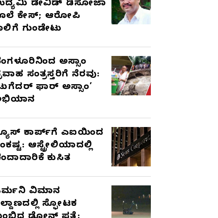
ದ್ಯಮಿ ಡೇವಿಡ್‌ ಡಿಸೋಜಾ
ೊಲೆ ಕೇಸ್;‌ ಆರೋಪಿ
ಾಲಿಗೆ ಗುಂಡೇಟು
ೆಂಗಳೂರಿನಿಂದ ಅಸ್ಸಾಂ
್ರವಾಹ ಸಂತ್ರಸ್ತರಿಗೆ ನೆರವು:
ಟುಗೆದರ್ ಫಾರ್ ಅಸ್ಸಾಂ’
ಅಭಿಯಾನ
್ಯೂಸ್ ಕಾರ್ಪ್‌ಗೆ ಎಐಯಿಂದ
ಂಕಷ್ಟ: ಆಸ್ಟ್ರೇಲಿಯಾದಲ್ಲಿ
ಂದಾದಾರಿಕೆ ಕುಸಿತ
ರ್ಮನಿ ವಿಮಾನ
ಿಲ್ದಾಣದಲ್ಲಿ ಸ್ಫೋಟಕ
ುಂಬಿದ ಡ್ರೋನ್ ಪತ್ತೆ: