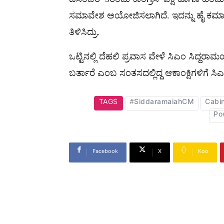
ಸಮಾವೇಶ ಅಯೋಜಿಸಲಾಗಿದೆ. ಇದನ್ನು ಹೈ ಕಮಾಂಡ
ತಿಳಿಸಿದ್ರು.
ಒಟ್ಟಿನಲ್ಲಿ ದೆಹಲಿ ಪ್ರವಾಸ ವೇಳೆ ಸಿಎಂ ಸಿದ್ದರ
ಬರ್ತಾರೆ ಎಂಬ ಸಂತಸದಲ್ಲಿದ್ದ ಆಕಾಂಕ್ಷಿಗಳಿಗೆ ಸಿ
TAGS
#SiddaramaiahCM
Cabi
Po
Facebook
X
Koo