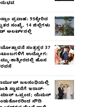
ಅನುಭವ
ಸ್ಸಾಂ ಪ್ರವಾಹ: 95ಕ್ಕೇರಿದ
ೃತರ ಸಂಖ್ಯೆ, 14 ಜಿಲ್ಲೆಗಳು
ೆಡ್ ಅಲರ್ಟ್‌ನಲ್ಲಿ
ಯೋತ್ಪಾದನೆ ಸಂತ್ರಸ್ತರ 37
ುಟುಂಬಗಳಿಗೆ ಉದ್ಯೋಗ:
ಮ್ಮು-ಕಾಶ್ಮೀರದಲ್ಲಿ ಹೊಸ
ರವಸೆ
ಾರ್ಮುಜ್ ಜಲಸಂಧಿಯಲ್ಲಿ
ಾಂತಿ ಸ್ಥಾಪನೆಗೆ ಇರಾನ್-
ಮಾನ್ ಒಪ್ಪಂದ; ಯೆಮನ್
ಂಡುಕೋರರಿಂದ ಸೌದಿ