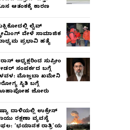
ೊಸ ಆತಂಕಕ್ಕೆ ಕಾರಣ
ೆಕ್ಸಿಕೋದಲ್ಲಿ ಲೈವ್
್ಟ್ರೀಮಿಂಗ್ ವೇಳೆ ಸಾಮಾಜಿಕ
ಾಧ್ಯಮ ಪ್ರಭಾವಿ ಹತ್ಯೆ
ರಾನ್ ಅಧ್ಯಕ್ಷರಿಂದ ಸುಪ್ರೀಂ
ೀಡರ್ ಸಂಪರ್ಕದ ಬಗ್ಗೆ
ಳವಳ: ಮೊಜ್ತಬಾ ಖಮೇನಿ
ರೋಗ್ಯ ಸ್ಥಿತಿ ಬಗ್ಗೆ
ಊಹಾಪೋಹ ಜೋರು
ಷ್ಯಾ ದಾಳಿಯಲ್ಲಿ ಉಕ್ರೇನ್
ಾಯು ರಕ್ಷಣಾ ವ್ಯವಸ್ಥೆ
ಿಫಲ: ‘ಭಯಾನಕ ರಾತ್ರಿ’ಯ