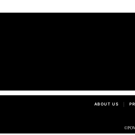
ABOUT US
|
PR
©POW