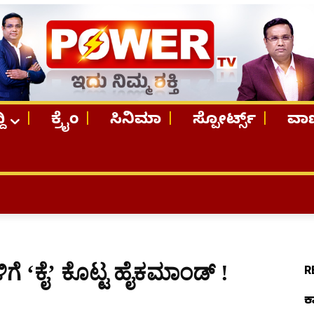
ದಿ
ಕ್ರೈಂ
ಸಿನಿಮಾ
ಸ್ಪೋರ್ಟ್ಸ್
ವಾಣ
TO
ಗೆ ‘ಕೈ’ ಕೊಟ್ಟ ಹೈಕಮಾಂಡ್​ !
R
ಕ