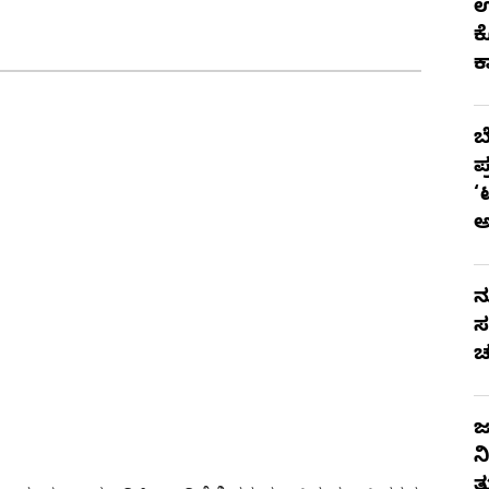
ಉ
ಕ
ಕ
ಬ
ಪ
‘
ನ
ಸ
ಚ
ಜ
ನ
ತ