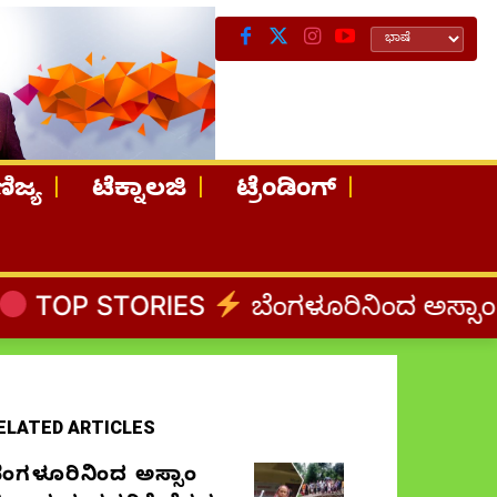
ಿಜ್ಯ
ಟೆಕ್ನಾಲಜಿ
ಟ್ರೆಂಡಿಂಗ್
IES
ಬೆಂಗಳೂರಿನಿಂದ ಅಸ್ಸಾಂ ಪ್ರವಾಹ ಸಂತ್ರಸ್
ELATED ARTICLES
ೆಂಗಳೂರಿನಿಂದ ಅಸ್ಸಾಂ