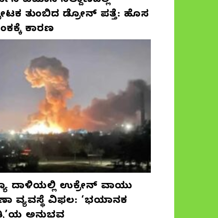
ಮನಿ ವಿಮಾನ ನಿಲ್ದಾಣದಲ್ಲಿ
ಫೋಟಕ ತುಂಬಿದ ಡ್ರೋನ್ ಪತ್ತೆ: ಹೊಸ
ಂಕಕ್ಕೆ ಕಾರಣ
ಯಾ ದಾಳಿಯಲ್ಲಿ ಉಕ್ರೇನ್ ವಾಯು
ಷಣಾ ವ್ಯವಸ್ಥೆ ವಿಫಲ: ‘ಭಯಾನಕ
ತ್ರಿ’ಯ ಅನುಭವ