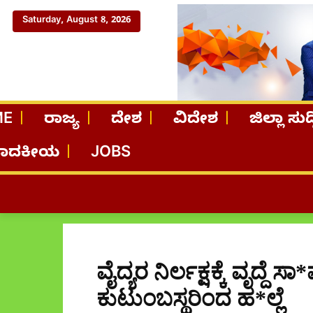
Saturday, August 8, 2026
ME
ರಾಜ್ಯ
ದೇಶ
ವಿದೇಶ
ಜಿಲ್ಲಾ ಸುದ್
ಪಾದಕೀಯ
JOBS
ವೈದ್ಯರ ನಿರ್ಲಕ್ಷಕ್ಕೆ ವೃದ್ದೆ 
ಕುಟುಂಬಸ್ಥರಿಂದ ಹ*ಲ್ಲೆ