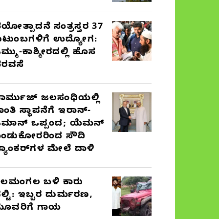
ಯೋತ್ಪಾದನೆ ಸಂತ್ರಸ್ತರ 37
ುಟುಂಬಗಳಿಗೆ ಉದ್ಯೋಗ:
ಮ್ಮು-ಕಾಶ್ಮೀರದಲ್ಲಿ ಹೊಸ
ರವಸೆ
ಾರ್ಮುಜ್ ಜಲಸಂಧಿಯಲ್ಲಿ
ಾಂತಿ ಸ್ಥಾಪನೆಗೆ ಇರಾನ್-
ಮಾನ್ ಒಪ್ಪಂದ; ಯೆಮನ್
ಂಡುಕೋರರಿಂದ ಸೌದಿ
್ಯಾಂಕರ್‌ಗಳ ಮೇಲೆ ದಾಳಿ
ೆಲಮಂಗಲ ಬಳಿ ಕಾರು
ಲ್ಟಿ: ಇಬ್ಬರ ದುರ್ಮರಣ,
ೂವರಿಗೆ ಗಾಯ