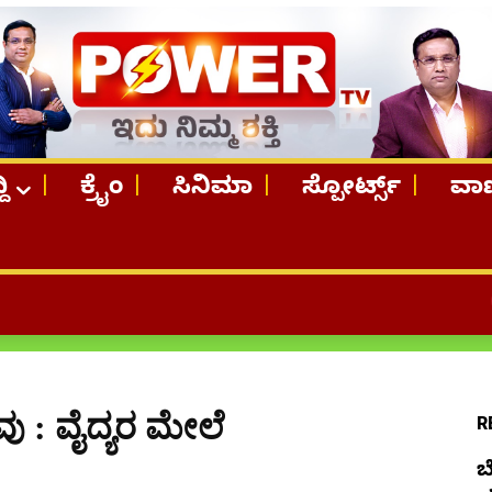
ದಿ
ಕ್ರೈಂ
ಸಿನಿಮಾ
ಸ್ಪೋರ್ಟ್ಸ್
ವಾಣ
TOP STOR
ಸಾ*ವು : ವೈದ್ಯರ ಮೇಲೆ
R
ಬ