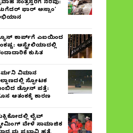
್ರವಾಹ ಸಂತ್ರಸ್ತರಿಗೆ ನೆರವು:
ಟುಗೆದರ್ ಫಾರ್ ಅಸ್ಸಾಂ’
ಅಭಿಯಾನ
್ಯೂಸ್ ಕಾರ್ಪ್‌ಗೆ ಎಐಯಿಂದ
ಂಕಷ್ಟ: ಆಸ್ಟ್ರೇಲಿಯಾದಲ್ಲಿ
ಂದಾದಾರಿಕೆ ಕುಸಿತ
ರ್ಮನಿ ವಿಮಾನ
ಿಲ್ದಾಣದಲ್ಲಿ ಸ್ಫೋಟಕ
ುಂಬಿದ ಡ್ರೋನ್ ಪತ್ತೆ:
ೊಸ ಆತಂಕಕ್ಕೆ ಕಾರಣ
ೆಕ್ಸಿಕೋದಲ್ಲಿ ಲೈವ್
್ಟ್ರೀಮಿಂಗ್ ವೇಳೆ ಸಾಮಾಜಿಕ
ಾಧ್ಯಮ ಪ್ರಭಾವಿ ಹತ್ಯೆ