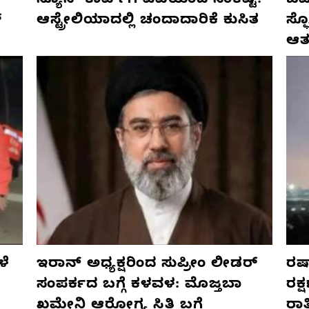
ನ್ಯೂಸ್ ಕಾರ್ಪ್‌ಗೆ ಎಐಯಿಂದ ಸಂಕಷ್ಟ:
ಜರ್
್
ಆಸ್ಟ್ರೇಲಿಯಾದಲ್ಲಿ ಚಂದಾದಾರಿಕೆ ಕುಸಿತ
ಸ್
ಆತ
ಳೆ
ಇರಾನ್ ಅಧ್ಯಕ್ಷರಿಂದ ಸುಪ್ರೀಂ ಲೀಡರ್
ರಷ್
ಸಂಪರ್ಕದ ಬಗ್ಗೆ ಕಳವಳ: ಮೊಜ್ತಬಾ
ರಕ್
ಖಮೇನಿ ಆರೋಗ್ಯ ಸ್ಥಿತಿ ಬಗ್ಗೆ
ರಾ