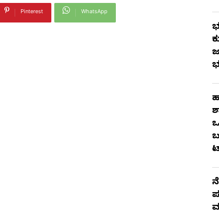
Pinterest
WhatsApp
ಭ
ಕ
ಜ
ಭ
ಹ
ಶ
ಒ
ಬ
ಟ
ನ
ಪ
ಮ