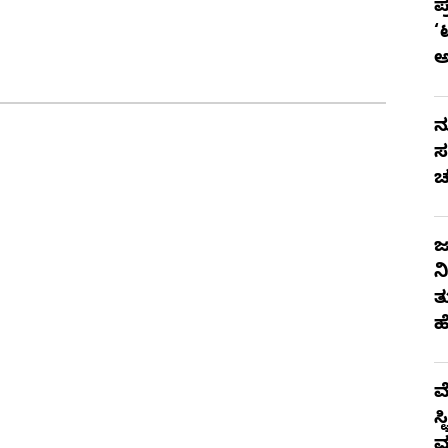
ಪ
‘
ನ
ಸ
ಚ
ಜ
ನ
ತ
ಹ
ಮ
ಸ
ಮ