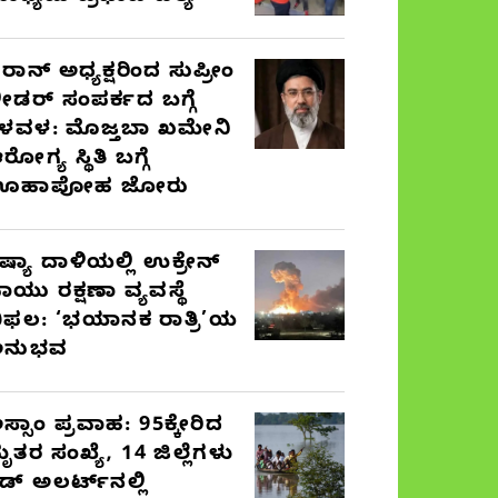
ರಾನ್ ಅಧ್ಯಕ್ಷರಿಂದ ಸುಪ್ರೀಂ
ೀಡರ್ ಸಂಪರ್ಕದ ಬಗ್ಗೆ
ಳವಳ: ಮೊಜ್ತಬಾ ಖಮೇನಿ
ರೋಗ್ಯ ಸ್ಥಿತಿ ಬಗ್ಗೆ
ಊಹಾಪೋಹ ಜೋರು
ಷ್ಯಾ ದಾಳಿಯಲ್ಲಿ ಉಕ್ರೇನ್
ಾಯು ರಕ್ಷಣಾ ವ್ಯವಸ್ಥೆ
ಿಫಲ: ‘ಭಯಾನಕ ರಾತ್ರಿ’ಯ
ಅನುಭವ
ಸ್ಸಾಂ ಪ್ರವಾಹ: 95ಕ್ಕೇರಿದ
ೃತರ ಸಂಖ್ಯೆ, 14 ಜಿಲ್ಲೆಗಳು
ೆಡ್ ಅಲರ್ಟ್‌ನಲ್ಲಿ