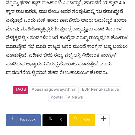
ನನ್ನನ್ನು ಥರ್ಡ್ ಕ್ಲಾಸ್ ರಾಜಕಾರಣಿ ಎಂದಿದ್ದಾರೆ, ಹಾಗಾದರೆ ಯತ್ನಾಳ್ 4th
ಕ್ಲಾಸ್ ರಾಜಕಾರಣಿ, ವಾಜಪೇಯಿ ಅವರ ಸಂಪುಟದಲ್ಲಿ ಸಚಿವರಾಗಿದ್ದೇವೆ
ಎನ್ನುತ್ತಾರೆ ಒಂದು ವೇಳೆ ಇಂದು ವಾಜಪೇಯಿ ಅವರು ಬದುಕಿದ್ದರೆ ತುಂಬಾ
ನೋವು ಮಾಡಿಕೊಳ್ಳುತ್ತಿದ್ದರು.ಶೀಘ್ರದಲ್ಲೆ ರಾಜ್ಯಧ್ಯಕ್ಷರು ಮಾಜಿ ಸಿಎಂಗಳ
ನೇತೃತ್ವದಲ್ಲಿ 3 ತಂಡಗಳೊಂದಿಗೆ ಕಾಂಗ್ರೆಸ್ ವಿರುದ್ಧ ರಾಜ್ಯಾದ್ಯಂತ ಹೋರಾಟ
ಮಾಡುತ್ತೇವೆ ಸಭೆ ಮಾಡಿ ರಾಜ್ಯದ ಜನರ ಮುಂದೆ ಕಾಂಗ್ರೆಸ್ ಬಣ್ಣ ಬಯಲು
ಮಾಡುತ್ತೇವೆ. ಪಡಿತರ ಚೀಟಿ ರದ್ದು, ವಕ್ಫ್ ಆಸ್ತಿ ಸೇರಿದಂತೆ ಕಾಂಗ್ರೆಸ್
ಮಾಡಿರುವ ಅನ್ಯಾಯದ ವಿರುದ್ಧ ಹೋರಾಟ ಮಾಡುತ್ತೇವೆ ಎಂದು
ದಾವಣಗೆರೆಯಲ್ಲಿ ಮಾಜಿ ಸಚಿವ ರೇಣುಕಾಚಾರ್ಯ ಹೇಳಿದರು.
TAGS
#basanagowdayathnal
BJP Renukacharya
Power TV News
Facebook
X
Koo