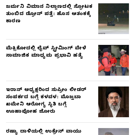
ಜರ್ಮನಿ ವಿಮಾನ ನಿಲ್ದಾಣದಲ್ಲಿ ಸ್ಫೋಟಕ
ತುಂಬಿದ ಡ್ರೋನ್ ಪತ್ತೆ: ಹೊಸ ಆತಂಕಕ್ಕೆ
ಕಾರಣ
ಮೆಕ್ಸಿಕೋದಲ್ಲಿ ಲೈವ್ ಸ್ಟ್ರೀಮಿಂಗ್ ವೇಳೆ
ಸಾಮಾಜಿಕ ಮಾಧ್ಯಮ ಪ್ರಭಾವಿ ಹತ್ಯೆ
ಇರಾನ್ ಅಧ್ಯಕ್ಷರಿಂದ ಸುಪ್ರೀಂ ಲೀಡರ್
ಸಂಪರ್ಕದ ಬಗ್ಗೆ ಕಳವಳ: ಮೊಜ್ತಬಾ
ಖಮೇನಿ ಆರೋಗ್ಯ ಸ್ಥಿತಿ ಬಗ್ಗೆ
ಊಹಾಪೋಹ ಜೋರು
ರಷ್ಯಾ ದಾಳಿಯಲ್ಲಿ ಉಕ್ರೇನ್ ವಾಯು