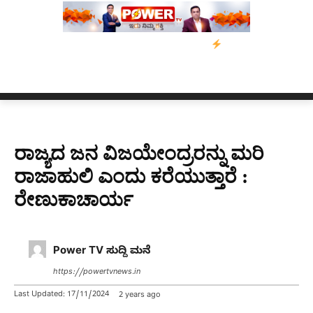
ಕೇಸ್;‌ ಆರೋಪಿ ಕಾಲಿಗೆ ಗುಂಡೇಟು
ಬೆಂಗಳೂರಿನಿಂದ ಅಸ್ಸಾಂ ಪ್ರವಾಹ ಸಂತ್ರ
ರಾಜ್ಯದ ಜನ ವಿಜಯೇಂದ್ರರನ್ನು ಮರಿ
ರಾಜಾಹುಲಿ ಎಂದು ಕರೆಯುತ್ತಾರೆ :
ರೇಣುಕಾಚಾರ್ಯ
Power TV ಸುದ್ದಿ ಮನೆ
https://powertvnews.in
Last Updated:
17/11/2024
2 years ago