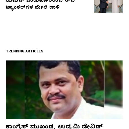
ಯೆಮನ್ ಬಂಡುಕೋರರಿಂದ ಸೌದಿ
ಟ್ಯಾಂಕರ್‌ಗಳ ಮೇಲೆ ದಾಳಿ
TRENDING ARTICLES
ಕಾಂಗ್ರೆಸ್‌ ಮುಖಂಡ, ಉದ್ಯಮಿ ಡೇವಿಡ್‌