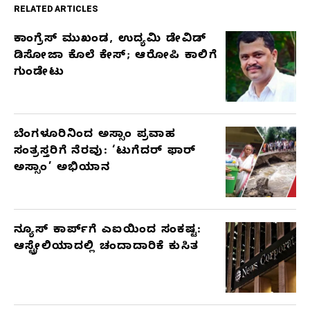
RELATED ARTICLES
ಕಾಂಗ್ರೆಸ್‌ ಮುಖಂಡ, ಉದ್ಯಮಿ ಡೇವಿಡ್‌
RELATED
ಡಿಸೋಜಾ ಕೊಲೆ ಕೇಸ್;‌ ಆರೋಪಿ ಕಾಲಿಗೆ
ARTICLES
ಗುಂಡೇಟು
ಬೆಂಗಳೂರಿನಿಂದ ಅಸ್ಸಾಂ ಪ್ರವಾಹ
ಸಂತ್ರಸ್ತರಿಗೆ ನೆರವು: ‘ಟುಗೆದರ್ ಫಾರ್
ಅಸ್ಸಾಂ’ ಅಭಿಯಾನ
ನ್ಯೂಸ್ ಕಾರ್ಪ್‌ಗೆ ಎಐಯಿಂದ ಸಂಕಷ್ಟ:
ಆಸ್ಟ್ರೇಲಿಯಾದಲ್ಲಿ ಚಂದಾದಾರಿಕೆ ಕುಸಿತ