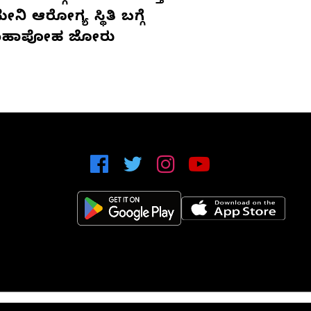
ನಿ ಆರೋಗ್ಯ ಸ್ಥಿತಿ ಬಗ್ಗೆ
ಹಾಪೋಹ ಜೋರು