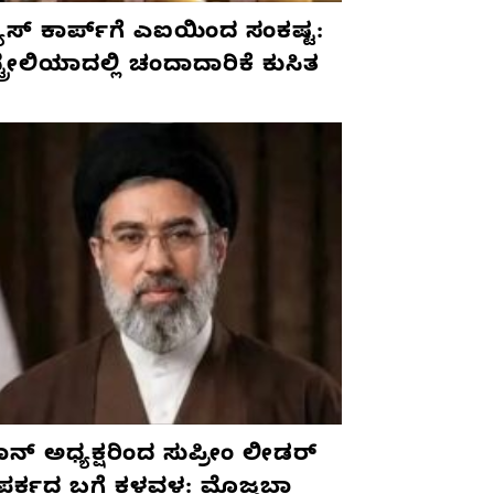
ೂಸ್ ಕಾರ್ಪ್‌ಗೆ ಎಐಯಿಂದ ಸಂಕಷ್ಟ:
ಟ್ರೇಲಿಯಾದಲ್ಲಿ ಚಂದಾದಾರಿಕೆ ಕುಸಿತ
ನ್ ಅಧ್ಯಕ್ಷರಿಂದ ಸುಪ್ರೀಂ ಲೀಡರ್
ಪರ್ಕದ ಬಗ್ಗೆ ಕಳವಳ: ಮೊಜ್ತಬಾ