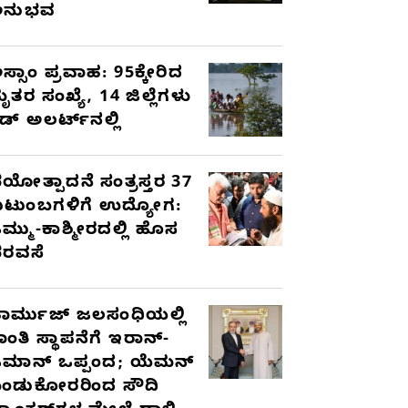
ಅನುಭವ
ಸ್ಸಾಂ ಪ್ರವಾಹ: 95ಕ್ಕೇರಿದ
ೃತರ ಸಂಖ್ಯೆ, 14 ಜಿಲ್ಲೆಗಳು
ೆಡ್ ಅಲರ್ಟ್‌ನಲ್ಲಿ
ಯೋತ್ಪಾದನೆ ಸಂತ್ರಸ್ತರ 37
ುಟುಂಬಗಳಿಗೆ ಉದ್ಯೋಗ:
ಮ್ಮು-ಕಾಶ್ಮೀರದಲ್ಲಿ ಹೊಸ
ರವಸೆ
ಾರ್ಮುಜ್ ಜಲಸಂಧಿಯಲ್ಲಿ
ಾಂತಿ ಸ್ಥಾಪನೆಗೆ ಇರಾನ್-
ಮಾನ್ ಒಪ್ಪಂದ; ಯೆಮನ್
ಂಡುಕೋರರಿಂದ ಸೌದಿ