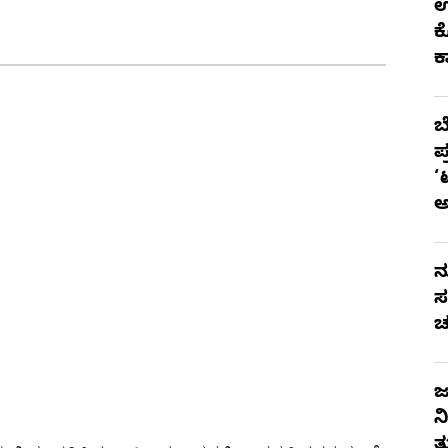
ಉ
ಕ
ಕ
ಬ
ಪ
‘
ನ
ಸ
ಚ
ಜ
ನ
ತ