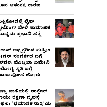
ೊಸ ಆತಂಕಕ್ಕೆ ಕಾರಣ
ೆಕ್ಸಿಕೋದಲ್ಲಿ ಲೈವ್
್ಟ್ರೀಮಿಂಗ್ ವೇಳೆ ಸಾಮಾಜಿಕ
ಾಧ್ಯಮ ಪ್ರಭಾವಿ ಹತ್ಯೆ
ರಾನ್ ಅಧ್ಯಕ್ಷರಿಂದ ಸುಪ್ರೀಂ
ೀಡರ್ ಸಂಪರ್ಕದ ಬಗ್ಗೆ
ಳವಳ: ಮೊಜ್ತಬಾ ಖಮೇನಿ
ರೋಗ್ಯ ಸ್ಥಿತಿ ಬಗ್ಗೆ
ಊಹಾಪೋಹ ಜೋರು
ಷ್ಯಾ ದಾಳಿಯಲ್ಲಿ ಉಕ್ರೇನ್
ಾಯು ರಕ್ಷಣಾ ವ್ಯವಸ್ಥೆ
ಿಫಲ: ‘ಭಯಾನಕ ರಾತ್ರಿ’ಯ