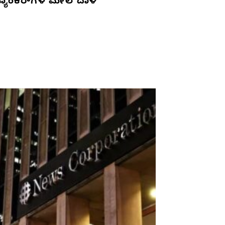
್ಯಾಂಕರ್‌ಗಳ ಮೇಲೆ ದಾಳಿ