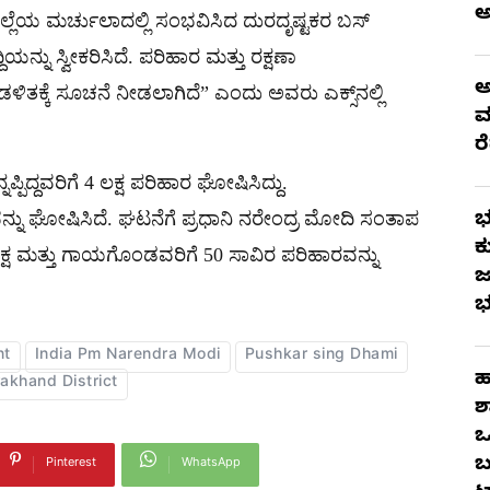
ಜಿಲ್ಲೆಯ ಮರ್ಚುಲಾದಲ್ಲಿ ಸಂಭವಿಸಿದ ದುರದೃಷ್ಟಕರ ಬಸ್
್ನು ಸ್ವೀಕರಿಸಿದೆ. ಪರಿಹಾರ ಮತ್ತು ರಕ್ಷಣಾ
ಅ
ಡಳಿತಕ್ಕೆ ಸೂಚನೆ ನೀಡಲಾಗಿದೆ” ಎಂದು ಅವರು ಎಕ್ಸ್‌ನಲ್ಲಿ
ಮ
ರ
ಪಿದ್ದವರಿಗೆ 4 ಲಕ್ಷ ಪರಿಹಾರ ಘೋಷಿಸಿದ್ದು.
ನು ಘೋಷಿಸಿದೆ. ಘಟನೆಗೆ ಪ್ರಧಾನಿ ನರೇಂದ್ರ ಮೋದಿ ಸಂತಾಪ
ಭ
ಕ
 ಲಕ್ಷ ಮತ್ತು ಗಾಯಗೊಂಡವರಿಗೆ 50 ಸಾವಿರ ಪರಿಹಾರವನ್ನು
ಜ
ಭ
nt
India Pm Narendra Modi
Pushkar sing Dhami
ಹ
rakhand District
ಶ
ಒ
ಬ
Pinterest
WhatsApp