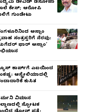
ದ್ಯಮಿ ಡೇವಿಡ್‌ ಡಿಸೋಜಾ
ೊಲೆ ಕೇಸ್;‌ ಆರೋಪಿ
ಾಲಿಗೆ ಗುಂಡೇಟು
ೆಂಗಳೂರಿನಿಂದ ಅಸ್ಸಾಂ
್ರವಾಹ ಸಂತ್ರಸ್ತರಿಗೆ ನೆರವು:
ಟುಗೆದರ್ ಫಾರ್ ಅಸ್ಸಾಂ’
ಅಭಿಯಾನ
್ಯೂಸ್ ಕಾರ್ಪ್‌ಗೆ ಎಐಯಿಂದ
ಂಕಷ್ಟ: ಆಸ್ಟ್ರೇಲಿಯಾದಲ್ಲಿ
ಂದಾದಾರಿಕೆ ಕುಸಿತ
ರ್ಮನಿ ವಿಮಾನ
ಿಲ್ದಾಣದಲ್ಲಿ ಸ್ಫೋಟಕ
ುಂಬಿದ ಡ್ರೋನ್ ಪತ್ತೆ: