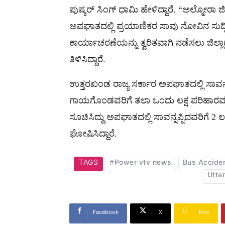
ಪುಷ್ಕರ್ ಸಿಂಗ್ ಧಾಮಿ ಹೇಳಿದ್ದಾರೆ. “ಅಲ್ಮೋರಾ 
ಅಪಘಾತದಲ್ಲಿ ಪ್ರಯಾಣಿಕರ ಸಾವು ನೋವಿನ ಸುದ್ದಿಯನ
ಕಾರ್ಯಾಚರಣೆಯನ್ನು ತ್ವರಿತವಾಗಿ ನಡೆಸಲು ಜಿಲ್ಲಾ
ತಿಳಿಸಿದ್ದಾರೆ.
ಉತ್ತರಖಂಡ ರಾಜ್ಯ ಸರ್ಕಾರ ಅಪಘಾತದಲ್ಲಿ ಸಾವನ್ನಪ್
ಗಾಯಗೊಂಡವರಿಗೆ ತಲಾ ಒಂದು ಲಕ್ಷ ಪರಿಹಾರವನ್
ಸೂಚಿಸಿದ್ದು ಅಪಘಾತದಲ್ಲಿ ಸಾವನ್ನಪ್ಪಿದವರಿಗೆ 2
ಘೋಷಿಸಿದ್ದಾರೆ.
TAGS
#Power vtv news
Bus Accide
Utta
Facebook
X
Koo