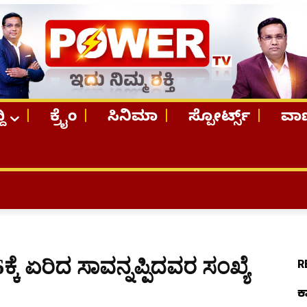
ದಿ
ಕ್ರೈಂ
ಸಿನಿಮಾ
ಸ್ಪೋರ್ಟ್ಸ್
ವಾಣ
TOP STOR
ಕೆ ಏರಿದ ಸಾವನ್ನಪ್ಪಿದವರ ಸಂಖ್ಯೆ
R
ಕ