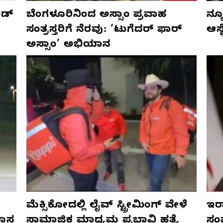
ಡ್‌
ಬೆಂಗಳೂರಿನಿಂದ ಅಸ್ಸಾಂ ಪ್ರವಾಹ
ನ್ಯ
ಸಂತ್ರಸ್ತರಿಗೆ ನೆರವು: ‘ಟುಗೆದರ್ ಫಾರ್
ಆಸ್
ಅಸ್ಸಾಂ’ ಅಭಿಯಾನ
ಮೆಕ್ಸಿಕೋದಲ್ಲಿ ಲೈವ್ ಸ್ಟ್ರೀಮಿಂಗ್ ವೇಳೆ
ಇರಾ
ಹೊಸ
ಸಾಮಾಜಿಕ ಮಾಧ್ಯಮ ಪ್ರಭಾವಿ ಹತ್ಯೆ
ಸಂ