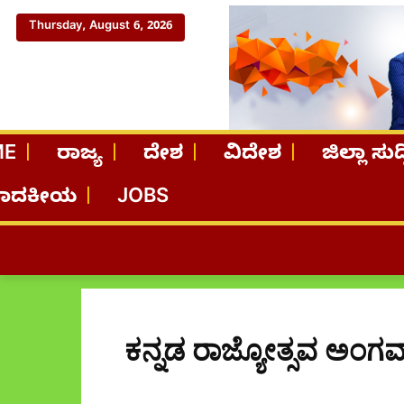
Thursday, August 6, 2026
ME
ರಾಜ್ಯ
ದೇಶ
ವಿದೇಶ
ಜಿಲ್ಲಾ ಸುದ್
ಪಾದಕೀಯ
JOBS
ಕನ್ನಡ ರಾಜ್ಯೋತ್ಸವ ಅಂಗವಾ