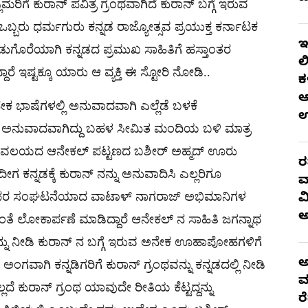
ಮರಿಗೆ ಕುರಾನ್ ಪವಿತ್ರ ಗ್ರಂಥವಾಗಿದೆ ಕುರಾನ್ ಬಗ್ಗೆ ಇರುವ
್ಬರು ಧರ್ಮಗುರು ಕನ್ನಡ ರಾಜ್ಯೋತ್ಸವ ಪ್ರಯುಕ್ತ ಕರ್ನಾಟಕ
ಇ
ಉಡುಗೊರೆಯಾಗಿ ಕನ್ನಡದ ಪ್ರಮುಖ ಸಾಹಿತಿಗೆ ಹಸ್ತಾಂತರ
ಲ
 ಇಷ್ಟಕ್ಕೂ ಯಾರು ಆ ವ್ಯಕ್ತಿ ಈ ಸ್ಟೋರಿ ನೋಡಿ..
ಕ
ಆ
ೇಕ ಭಾಷೆಗಳಲ್ಲಿ ಅನುವಾದವಾಗಿ ಎಲ್ಲೆಡೆ ಬಳಕೆ
ಾಷೆ ಅನುವಾದವಾಗಿದ್ದು ಬಹಳ ಸೀಮಿತ ಮಂದಿಯ ಬಳಿ ಮಾತ್ರ
ಹೊರವಲಯದ ಆನೇಕಲ್ ಪಟ್ಟಣದ ಬಶೀರ್ ಅಹ್ಮದ್ ಊರು
ರ
ಕನ್ನಡಕ್ಕೆ ಕುರಾನ್ ನನ್ನು ಅನುವಾದಿಸಿ ಎಲ್ಲರಿಗೂ
ವ
 ಪರ ಸಂಘಟನೆಯಾದ ವಾಟಾಳ್ ನಾಗರಾಜ್ ಅಭಿಮಾನಿಗಳ
ವ
 ಲೋಕಾರ್ಪಣೆ ಮಾಡಿದ್ದಾರೆ ಆನೇಕಲ್ ನ ಸಾಹಿತಿ ಜಗನ್ನಾಥ
ನ್ನು ನೀಡಿ ಕುರಾನ್ ನ ಬಗ್ಗೆ ಇರುವ ಅನೇಕ ಊಹಾಪೋಹಗಳಿಗೆ
ಅ
 ಅಂಗವಾಗಿ ಕನ್ನಡಿಗರಿಗೆ ಕುರಾನ್ ಗ್ರಂಥವನ್ನು ಕನ್ನಡದಲ್ಲಿ ನೀಡಿ
ಮ
್ಲದೆ ಕುರಾನ್ ಗ್ರಂಥ ಯಾವುದೇ ರೀತಿಯ ಕೆಟ್ಟದ್ದನ್ನು
ರ