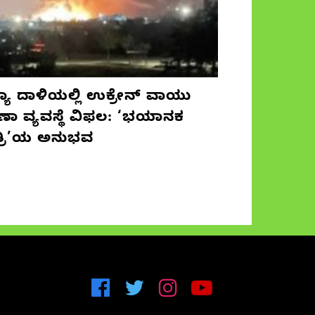
ಯಾ ದಾಳಿಯಲ್ಲಿ ಉಕ್ರೇನ್ ವಾಯು
ಷಣಾ ವ್ಯವಸ್ಥೆ ವಿಫಲ: ‘ಭಯಾನಕ
ತ್ರಿ’ಯ ಅನುಭವ