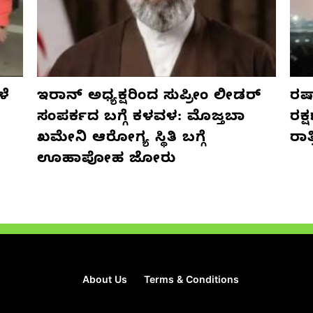
ಳೆ
ಇರಾನ್ ಅಧ್ಯಕ್ಷರಿಂದ ಸುಪ್ರೀಂ ಲೀಡರ್
ರಷ್
ಸಂಪರ್ಕದ ಬಗ್ಗೆ ಕಳವಳ: ಮೊಜ್ತಬಾ
ರಕ್
ಖಮೇನಿ ಆರೋಗ್ಯ ಸ್ಥಿತಿ ಬಗ್ಗೆ
ರಾ
ಊಹಾಪೋಹ ಜೋರು
About Us
Terms & Conditions