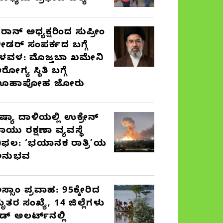
ರಾನ್ ಅಧ್ಯಕ್ಷರಿಂದ ಸುಪ್ರೀಂ
ೀಡರ್ ಸಂಪರ್ಕದ ಬಗ್ಗೆ
ಳವಳ: ಮೊಜ್ತಬಾ ಖಮೇನಿ
ರೋಗ್ಯ ಸ್ಥಿತಿ ಬಗ್ಗೆ
ಊಹಾಪೋಹ ಜೋರು
ಷ್ಯಾ ದಾಳಿಯಲ್ಲಿ ಉಕ್ರೇನ್
ಾಯು ರಕ್ಷಣಾ ವ್ಯವಸ್ಥೆ
ಿಫಲ: ‘ಭಯಾನಕ ರಾತ್ರಿ’ಯ
ಅನುಭವ
ಸ್ಸಾಂ ಪ್ರವಾಹ: 95ಕ್ಕೇರಿದ
ೃತರ ಸಂಖ್ಯೆ, 14 ಜಿಲ್ಲೆಗಳು
ೆಡ್ ಅಲರ್ಟ್‌ನಲ್ಲಿ