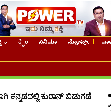
ದಿ
ಕ್ರೈಂ
ಸಿನಿಮಾ
ಸ್ಪೋರ್ಟ್ಸ್
ವಾಣ
TOP STO
ಗಿ ಕನ್ನಡದಲ್ಲಿ ಕುರಾನ್ ಬಿಡುಗಡೆ
R
ಬ