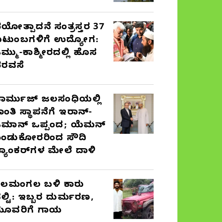
ಯೋತ್ಪಾದನೆ ಸಂತ್ರಸ್ತರ 37
ುಟುಂಬಗಳಿಗೆ ಉದ್ಯೋಗ:
ಮ್ಮು-ಕಾಶ್ಮೀರದಲ್ಲಿ ಹೊಸ
ರವಸೆ
ಾರ್ಮುಜ್ ಜಲಸಂಧಿಯಲ್ಲಿ
ಾಂತಿ ಸ್ಥಾಪನೆಗೆ ಇರಾನ್-
ಮಾನ್ ಒಪ್ಪಂದ; ಯೆಮನ್
ಂಡುಕೋರರಿಂದ ಸೌದಿ
್ಯಾಂಕರ್‌ಗಳ ಮೇಲೆ ದಾಳಿ
ೆಲಮಂಗಲ ಬಳಿ ಕಾರು
ಲ್ಟಿ: ಇಬ್ಬರ ದುರ್ಮರಣ,
ೂವರಿಗೆ ಗಾಯ