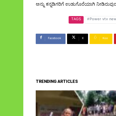
ಅನ್ನು ಕನ್ನಡಿಗರಿಗೆ ಉಡುಗೊರೆಯಾಗಿ ನೀಡಿರುವ
TAGS
#Power vtv ne
Facebook
X
Koo
TRENDING ARTICLES