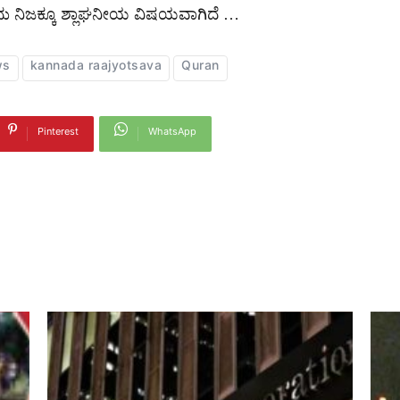
ುದು ನಿಜಕ್ಕೂ ಶ್ಲಾಘನೀಯ ವಿಷಯವಾಗಿದೆ …
ws
kannada raajyotsava
Quran
Pinterest
WhatsApp