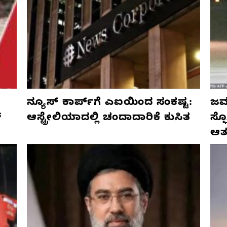
ನ್ಯೂಸ್ ಕಾರ್ಪ್‌ಗೆ ಎಐಯಿಂದ ಸಂಕಷ್ಟ:
ಜರ್
್
ಆಸ್ಟ್ರೇಲಿಯಾದಲ್ಲಿ ಚಂದಾದಾರಿಕೆ ಕುಸಿತ
ಸ್
ಆತ