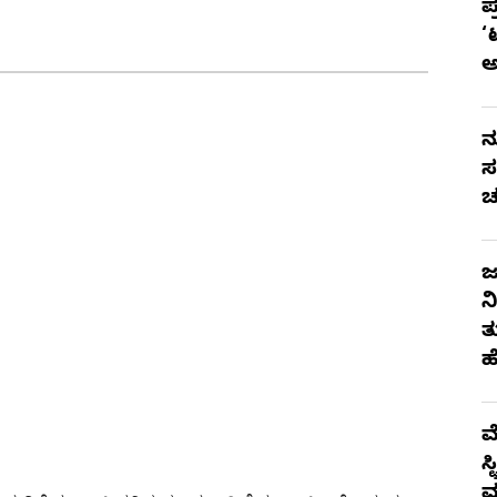
ಪ
‘
ನ
ಸ
ಚ
ಜ
ನ
ತ
ಹ
ಮ
ಸ
ಮ