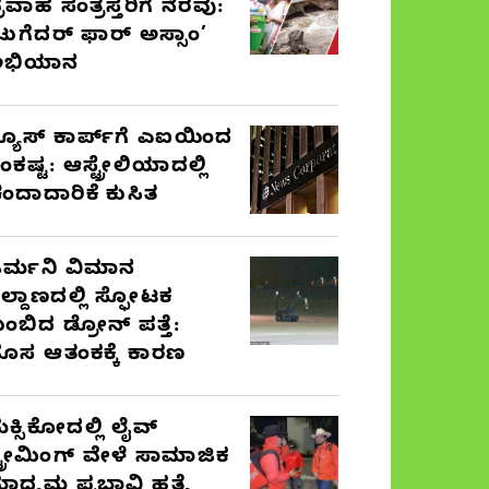
್ರವಾಹ ಸಂತ್ರಸ್ತರಿಗೆ ನೆರವು:
ಟುಗೆದರ್ ಫಾರ್ ಅಸ್ಸಾಂ’
ಅಭಿಯಾನ
್ಯೂಸ್ ಕಾರ್ಪ್‌ಗೆ ಎಐಯಿಂದ
ಂಕಷ್ಟ: ಆಸ್ಟ್ರೇಲಿಯಾದಲ್ಲಿ
ಂದಾದಾರಿಕೆ ಕುಸಿತ
ರ್ಮನಿ ವಿಮಾನ
ಿಲ್ದಾಣದಲ್ಲಿ ಸ್ಫೋಟಕ
ುಂಬಿದ ಡ್ರೋನ್ ಪತ್ತೆ:
ೊಸ ಆತಂಕಕ್ಕೆ ಕಾರಣ
ೆಕ್ಸಿಕೋದಲ್ಲಿ ಲೈವ್
್ಟ್ರೀಮಿಂಗ್ ವೇಳೆ ಸಾಮಾಜಿಕ
ಾಧ್ಯಮ ಪ್ರಭಾವಿ ಹತ್ಯೆ