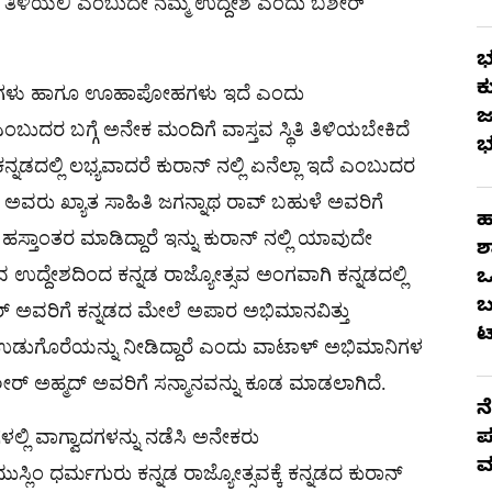
ಿಗೂ ತಿಳಿಯಲಿ ಎಂಬುದೇ ನಮ್ಮ ಉದ್ದೇಶ ಎಂದು ಬಶೀರ್
ಭ
ಕ
 ಕಲ್ಪನೆಗಳು ಹಾಗೂ ಊಹಾಪೋಹಗಳು ಇದೆ ಎಂದು
ಜ
 ಎಂಬುದರ ಬಗ್ಗೆ ಅನೇಕ ಮಂದಿಗೆ ವಾಸ್ತವ ಸ್ಥಿತಿ ತಿಳಿಯಬೇಕಿದೆ
ಭ
್ನಡದಲ್ಲಿ ಲಭ್ಯವಾದರೆ ಕುರಾನ್ ನಲ್ಲಿ ಏನೆಲ್ಲಾ ಇದೆ ಎಂಬುದರ
 ಅವರು ಖ್ಯಾತ ಸಾಹಿತಿ ಜಗನ್ನಾಥ ರಾವ್ ಬಹುಳೆ ಅವರಿಗೆ
ಹ
ಹಸ್ತಾಂತರ ಮಾಡಿದ್ದಾರೆ ಇನ್ನು ಕುರಾನ್ ನಲ್ಲಿ ಯಾವುದೇ
ಶ
ುವ ಉದ್ದೇಶದಿಂದ ಕನ್ನಡ ರಾಜ್ಯೋತ್ಸವ ಅಂಗವಾಗಿ ಕನ್ನಡದಲ್ಲಿ
ಒ
ಬ
 ಅವರಿಗೆ ಕನ್ನಡದ ಮೇಲೆ ಅಪಾರ ಅಭಿಮಾನವಿತ್ತು
ಟ
ದು ಉಡುಗೊರೆಯನ್ನು ನೀಡಿದ್ದಾರೆ ಎಂದು ವಾಟಾಳ್ ಅಭಿಮಾನಿಗಳ
ಅಹ್ಮದ್ ಅವರಿಗೆ ಸನ್ಮಾನವನ್ನು ಕೂಡ ಮಾಡಲಾಗಿದೆ.
ನ
ಳಲ್ಲಿ ವಾಗ್ವಾದಗಳನ್ನು ನಡೆಸಿ ಅನೇಕರು
ಪ
ಮ
ಸ್ಲಿಂ ಧರ್ಮಗುರು ಕನ್ನಡ ರಾಜ್ಯೋತ್ಸವಕ್ಕೆ ಕನ್ನಡದ ಕುರಾನ್