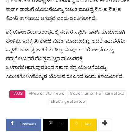
5,500 ಕೋಟಿಗು ಹೆಚ್ಚು ಹಣ ಬೇಕಾಗಿದ್ದು. ಒಂದು ವೇಳೆ ಕೇವಲ ಬಿಪಿಎಲ್
ಕಾರ್ಡ್ ದಾರರಿಗೆ ಯೋಜನೆಯನ್ನು ಸೀಮಿತ ಮಾಡಿದ್ರೆ ₹2500-₹3000
ಕೋಟಿ ಉಳಿತಾಯ ಆಗುತ್ತದೆ ಎಂದು ಚಿಂತಿಸಲಾಗಿದೆ.
ಶಕ್ತಿ ಯೋಜನೆಯ ಆರಂಭದಲ್ಲಿ ಸರ್ಕಾರ ಸ್ಮಾರ್ಟ್​ ಕಾರ್ಡ್​ ಕೊಡೋದಾಗಿ
ಹೇಳಿತ್ತು. ಇದಕ್ಕೆ 30 ಕೋಟಿ ಖರ್ಚು ಮಾಡಬೇಕಿತ್ತು. ಆದರೆ ಇದುವರೆಗೂ
ಸ್ಮಾರ್ಟ್ ಕಾರ್ಡನ್ನ ಜಾರಿಗೆ ತಂದಿಲ್ಲ. ಸಂಪೂರ್ಣ ಯೋಜನೆಯನ್ನು
ರದ್ದುಗೊಳಿಸಿದರೆ ದೊಡ್ಡ ಮಟ್ಟದ ಮುಜುಗರಕ್ಕೆ
ಒಳಗಾಗಬೇಕಾಗುವುದರಿಂದ ಸರ್ಕಾರ ತನ್ನ ಯೋಜನೆಯನ್ನು
ಸಿಮೀತಗೊಳಿಸಿಕೊಳ್ಳುವ ಯೋಜನೆ ರೂಪಿಸಿದೆ ಎಂದು ತಿಳಿಯಲಾಗಿದೆ.
TAGS
#Power vtv news
Governament of karnataka
shakti guatantee
Facebook
X
Koo