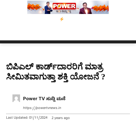
್ ಅಸ್ಸಾಂ’ ಅಭಿಯಾನ
ನ್ಯೂಸ್ ಕಾರ್ಪ್‌ಗೆ ಎಐಯಿಂದ ಸಂಕಷ್ಟ: ಆಸ್ಟ್ರೇಲಿಯಾದಲ್ಲ
ಬಿಪಿಎಲ್​ ಕಾರ್ಡ್​ದಾರರಿಗೆ ಮಾತ್ರ
ಸೀಮಿತವಾಗುತ್ತಾ ಶಕ್ತಿ ಯೋಜನೆ ?
Power TV ಸುದ್ದಿ ಮನೆ
https://powertvnews.in
Last Updated:
01/11/2024
2 years ago