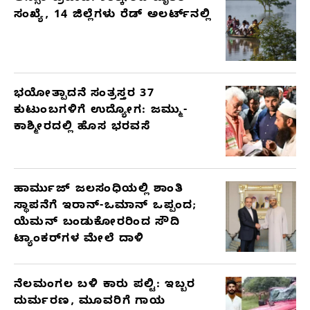
ಸಂಖ್ಯೆ, 14 ಜಿಲ್ಲೆಗಳು ರೆಡ್ ಅಲರ್ಟ್‌ನಲ್ಲಿ
ಭಯೋತ್ಪಾದನೆ ಸಂತ್ರಸ್ತರ 37
ಕುಟುಂಬಗಳಿಗೆ ಉದ್ಯೋಗ: ಜಮ್ಮು-
ಕಾಶ್ಮೀರದಲ್ಲಿ ಹೊಸ ಭರವಸೆ
ಹಾರ್ಮುಜ್ ಜಲಸಂಧಿಯಲ್ಲಿ ಶಾಂತಿ
ಸ್ಥಾಪನೆಗೆ ಇರಾನ್-ಒಮಾನ್ ಒಪ್ಪಂದ;
ಯೆಮನ್ ಬಂಡುಕೋರರಿಂದ ಸೌದಿ
ಟ್ಯಾಂಕರ್‌ಗಳ ಮೇಲೆ ದಾಳಿ
ನೆಲಮಂಗಲ ಬಳಿ ಕಾರು ಪಲ್ಟಿ: ಇಬ್ಬರ
ದುರ್ಮರಣ, ಮೂವರಿಗೆ ಗಾಯ