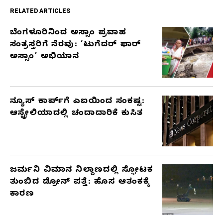
RELATED ARTICLES
ಬೆಂಗಳೂರಿನಿಂದ ಅಸ್ಸಾಂ ಪ್ರವಾಹ
RELATED
ಸಂತ್ರಸ್ತರಿಗೆ ನೆರವು: ‘ಟುಗೆದರ್ ಫಾರ್
ARTICLES
ಅಸ್ಸಾಂ’ ಅಭಿಯಾನ
ನ್ಯೂಸ್ ಕಾರ್ಪ್‌ಗೆ ಎಐಯಿಂದ ಸಂಕಷ್ಟ:
ಆಸ್ಟ್ರೇಲಿಯಾದಲ್ಲಿ ಚಂದಾದಾರಿಕೆ ಕುಸಿತ
ಜರ್ಮನಿ ವಿಮಾನ ನಿಲ್ದಾಣದಲ್ಲಿ ಸ್ಫೋಟಕ
ತುಂಬಿದ ಡ್ರೋನ್ ಪತ್ತೆ: ಹೊಸ ಆತಂಕಕ್ಕೆ
ಕಾರಣ