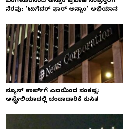
ಬೆಂಗಳೂರಿನಿಂದ ಅಸ್ಸಾಂ ಪ್ರವಾಹ ಸಂತ್ರಸ್ತರಿಗೆ
ನೆರವು: ‘ಟುಗೆದರ್ ಫಾರ್ ಅಸ್ಸಾಂ’ ಅಭಿಯಾನ
ನ್ಯೂಸ್ ಕಾರ್ಪ್‌ಗೆ ಎಐಯಿಂದ ಸಂಕಷ್ಟ:
ಆಸ್ಟ್ರೇಲಿಯಾದಲ್ಲಿ ಚಂದಾದಾರಿಕೆ ಕುಸಿತ