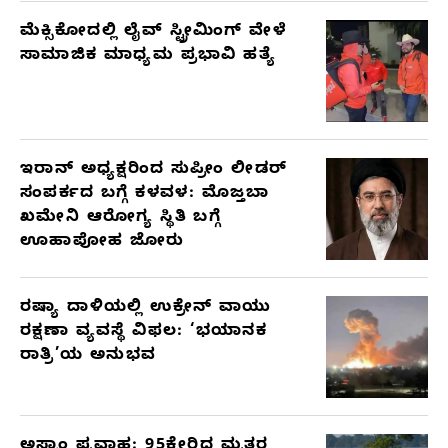
ಮೆಕ್ಸಿಕೋದಲ್ಲಿ ಲೈವ್ ಸ್ಟ್ರೀಮಿಂಗ್ ವೇಳೆ
ಸಾಮಾಜಿಕ ಮಾಧ್ಯಮ ಪ್ರಭಾವಿ ಹತ್ಯೆ
ಇರಾನ್ ಅಧ್ಯಕ್ಷರಿಂದ ಸುಪ್ರೀಂ ಲೀಡರ್
ಸಂಪರ್ಕದ ಬಗ್ಗೆ ಕಳವಳ: ಮೊಜ್ತಬಾ
ಖಮೇನಿ ಆರೋಗ್ಯ ಸ್ಥಿತಿ ಬಗ್ಗೆ
ಊಹಾಪೋಹ ಜೋರು
ರಷ್ಯಾ ದಾಳಿಯಲ್ಲಿ ಉಕ್ರೇನ್ ವಾಯು
ರಕ್ಷಣಾ ವ್ಯವಸ್ಥೆ ವಿಫಲ: ‘ಭಯಾನಕ
ರಾತ್ರಿ’ಯ ಅನುಭವ
ಅಸ್ಸಾಂ ಪ್ರವಾಹ: 95ಕ್ಕೇರಿದ ಮೃತರ