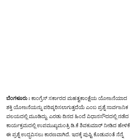
ಬೆಂಗಳೂರು :
ಕಾಂಗ್ರೆಸ್​ ಸರ್ಕಾರದ ಮಹತ್ವಕಾಂಕ್ಷೆಯ ಯೋಜನೆಯಾದ
ಶಕ್ತಿ ಯೋಜನೆಯನ್ನು ಪರಿಷ್ಕರಿಸಲಾಗುತ್ತದೆಯೆ ಎಂಬ ಪ್ರಶ್ನೆ ಸಾರ್ವಜನಿಕ
ವಲಯದಲ್ಲಿ ಮೂಡಿದ್ದು. ಎರಡು ದಿನದ ಹಿಂದೆ ವಿಧಾನಸೌದದಲ್ಲಿ ನಡೆದ
ಕಾರ್ಯಕ್ರಮದಲ್ಲಿ ಉಪಮುಖ್ಯಮಂತ್ರಿ ಡಿ.ಕೆ ಶಿವಕುಮಾರ್​ ನೀಡಿದ ಹೇಳಿಕೆ
ಈ ಪ್ರಶ್ನೆ ಉದ್ಭವಿಸಲು ಕಾರಣವಾಗಿದೆ. ಇದಕ್ಕೆ ಪುಷ್ಟಿ ಕೊಡುವಂತೆ ನೆನ್ನೆ