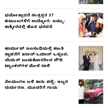
ಭಯೋತ್ಪಾದನೆ ಸಂತ್ರಸ್ತರ 37
ಕುಟುಂಬಗಳಿಗೆ ಉದ್ಯೋಗ: ಜಮ್ಮು-
ಕಾಶ್ಮೀರದಲ್ಲಿ ಹೊಸ ಭರವಸೆ
ಹಾರ್ಮುಜ್ ಜಲಸಂಧಿಯಲ್ಲಿ ಶಾಂತಿ
ಸ್ಥಾಪನೆಗೆ ಇರಾನ್-ಒಮಾನ್ ಒಪ್ಪಂದ;
ಯೆಮನ್ ಬಂಡುಕೋರರಿಂದ ಸೌದಿ
ಟ್ಯಾಂಕರ್‌ಗಳ ಮೇಲೆ ದಾಳಿ
ನೆಲಮಂಗಲ ಬಳಿ ಕಾರು ಪಲ್ಟಿ: ಇಬ್ಬರ
ದುರ್ಮರಣ, ಮೂವರಿಗೆ ಗಾಯ