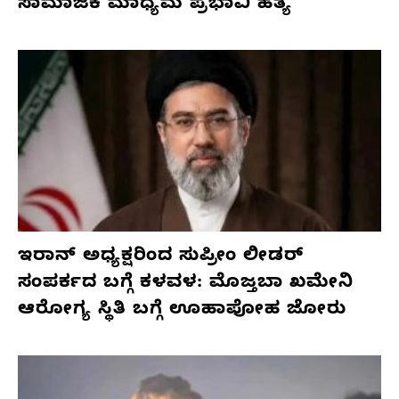
ಸಾಮಾಜಿಕ ಮಾಧ್ಯಮ ಪ್ರಭಾವಿ ಹತ್ಯೆ
ಇರಾನ್ ಅಧ್ಯಕ್ಷರಿಂದ ಸುಪ್ರೀಂ ಲೀಡರ್
ಸಂಪರ್ಕದ ಬಗ್ಗೆ ಕಳವಳ: ಮೊಜ್ತಬಾ ಖಮೇನಿ
ಆರೋಗ್ಯ ಸ್ಥಿತಿ ಬಗ್ಗೆ ಊಹಾಪೋಹ ಜೋರು