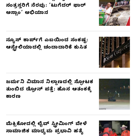
ಸಂತ್ರಸ್ತರಿಗೆ ನೆರವು: ‘ಟುಗೆದರ್ ಫಾರ್
ARTICLES
ಅಸ್ಸಾಂ’ ಅಭಿಯಾನ
ನ್ಯೂಸ್ ಕಾರ್ಪ್‌ಗೆ ಎಐಯಿಂದ ಸಂಕಷ್ಟ:
ಆಸ್ಟ್ರೇಲಿಯಾದಲ್ಲಿ ಚಂದಾದಾರಿಕೆ ಕುಸಿತ
ಜರ್ಮನಿ ವಿಮಾನ ನಿಲ್ದಾಣದಲ್ಲಿ ಸ್ಫೋಟಕ
ತುಂಬಿದ ಡ್ರೋನ್ ಪತ್ತೆ: ಹೊಸ ಆತಂಕಕ್ಕೆ
ಕಾರಣ
ಮೆಕ್ಸಿಕೋದಲ್ಲಿ ಲೈವ್ ಸ್ಟ್ರೀಮಿಂಗ್ ವೇಳೆ
ಸಾಮಾಜಿಕ ಮಾಧ್ಯಮ ಪ್ರಭಾವಿ ಹತ್ಯೆ