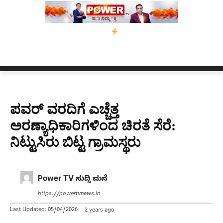
ಿ ಕಾಲಿಗೆ ಗುಂಡೇಟು
ಬೆಂಗಳೂರಿನಿಂದ ಅಸ್ಸಾಂ ಪ್ರವಾಹ ಸಂತ್ರಸ್ತರಿಗೆ ನೆರವ
ಪವರ್ ವರದಿಗೆ ಎಚ್ಚೆತ್ತ
ಅರಣ್ಯಾಧಿಕಾರಿಗಳಿಂದ ಚಿರತೆ ಸೆರೆ:
ನಿಟ್ಟುಸಿರು ಬಿಟ್ಟ ಗ್ರಾಮಸ್ಥರು
Power TV ಸುದ್ದಿ ಮನೆ
https://powertvnews.in
Last Updated:
05/04/2026
2 years ago