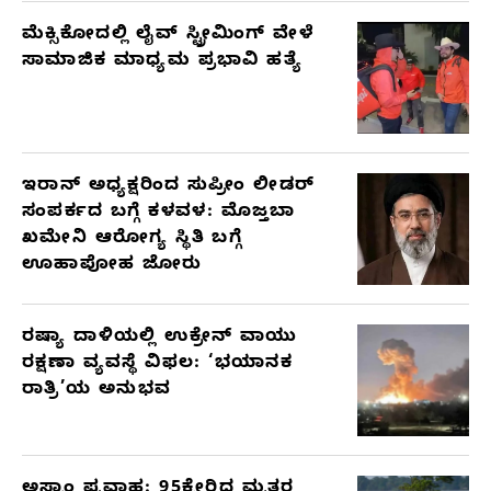
ಮೆಕ್ಸಿಕೋದಲ್ಲಿ ಲೈವ್ ಸ್ಟ್ರೀಮಿಂಗ್ ವೇಳೆ
ಸಾಮಾಜಿಕ ಮಾಧ್ಯಮ ಪ್ರಭಾವಿ ಹತ್ಯೆ
ಇರಾನ್ ಅಧ್ಯಕ್ಷರಿಂದ ಸುಪ್ರೀಂ ಲೀಡರ್
ಸಂಪರ್ಕದ ಬಗ್ಗೆ ಕಳವಳ: ಮೊಜ್ತಬಾ
ಖಮೇನಿ ಆರೋಗ್ಯ ಸ್ಥಿತಿ ಬಗ್ಗೆ
ಊಹಾಪೋಹ ಜೋರು
ರಷ್ಯಾ ದಾಳಿಯಲ್ಲಿ ಉಕ್ರೇನ್ ವಾಯು
ರಕ್ಷಣಾ ವ್ಯವಸ್ಥೆ ವಿಫಲ: ‘ಭಯಾನಕ
ರಾತ್ರಿ’ಯ ಅನುಭವ
ಅಸ್ಸಾಂ ಪ್ರವಾಹ: 95ಕ್ಕೇರಿದ ಮೃತರ