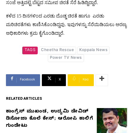
ಸಂಜೆ ಅತ್ತಿವಟ್ಟಿ ಬೆಟ್ಟದ ಸಮೀಪ ಚಿರತೆ ಸೆರೆ ಹಿಡಿದ್ದಿದ್ದಾರೆ.
ಕಳೆದ 15 ದಿನಗಳಿಂದ ಎರಡು ದೊಡ್ಡ ಚಿರತೆ ಹಾಗೂ ಎರಡು
ಮರಿಚಿರತೆಗಳು ಕಾಣಿಸಿಕೊಂಡಿದ್ದವು. ಇವುಗಳನ್ನು ಸೆರೆಯಿಡಿಯಲು ಅರಣ್ಯ
ಅಧಿಕಾರಿಗಳು ಕ್ರಮ ಕೈಗೊಂಡಿದ್ದಾರೆ.
TAGS
Cheetha Rescue
Koppala News
Power TV News
Facebook
X
Koo
RELATED ARTICLES
ಕಾಂಗ್ರೆಸ್‌ ಮುಖಂಡ, ಉದ್ಯಮಿ ಡೇವಿಡ್‌
RELATED
ಡಿಸೋಜಾ ಕೊಲೆ ಕೇಸ್;‌ ಆರೋಪಿ ಕಾಲಿಗೆ
ARTICLES
ಗುಂಡೇಟು