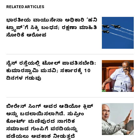
RELATED ARTICLES
ಭಾರತೀಯ ವಾಯುಸೇನಾ ಅಧಿಕಾರಿ ‘ಹನಿ
RELATED
ಟ್ರ್ಯಾಪ್’ಗೆ ಸಿಕ್ಕಿ ಬಂಧನ; ರಕ್ಷಣಾ ಮಾಹಿತಿ
ARTICLES
ಸೋರಿಕೆ ಆರೋಪ
ನೈಸ್ ರಸ್ತೆಯಲ್ಲಿ ಟೋಲ್ ಪಾವತಿಸಬೇಡಿ:
ಕುಮಾರಸ್ವಾಮಿ ಮನವಿ; ಸರ್ಕಾರಕ್ಕೆ 10
ದಿನಗಳ ಗಡುವು
ಬೀರೇನ್ ಸಿಂಗ್ ಅವರ ಆಡಿಯೋ ಕ್ಲಿಪ್
ಅನ್ನು ಬದಲಾಯಿಸಲಾಗಿದೆ. ಸುಪ್ರೀಂ
ಕೋರ್ಟ್ ಮಣಿಪುರದ ನಾಗರಿಕ
ಸಮಾಜದ ಗುಂಪಿಗೆ ವರದಿಯನ್ನು
ಪಡೆಯಲು ಅವಕಾಶ ನೀಡುತ್ತದೆ