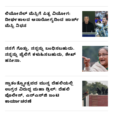
ಲಿಯೋನೆಲ್ ಮೆಸ್ಸಿಗೆ ಪಿತೃ ವಿಯೋಗ:
ದೀರ್ಘಕಾಲದ ಅನಾರೋಗ್ಯದಿಂದ ಜಾರ್ಜ್
ಮೆಸ್ಸಿ ನಿಧನ
ನನಗೆ ಗೊತ್ತು, ನನ್ನನ್ನು ಬಂಧಿಸಬಹುದು.
ನನ್ನನ್ನು ಜೈಲಿಗೆ ಕಳುಹಿಸಬಹುದು, ಶೇಖ್
ಹಸೀನಾ.
ಸ್ವಾತಂತ್ರ್ಯೋತ್ಸವದ ಮುನ್ನ ದೆಹಲಿಯಲ್ಲಿ
ಉಗ್ರರ ವಿರುದ್ಧ ಮಹಾ ಡ್ರಿಲ್: ದೆಹಲಿ
ಪೊಲೀಸ್, ಎನ್‌ಎಸ್‌ಜಿ ಜಂಟಿ
ಕಾರ್ಯಾಚರಣೆ