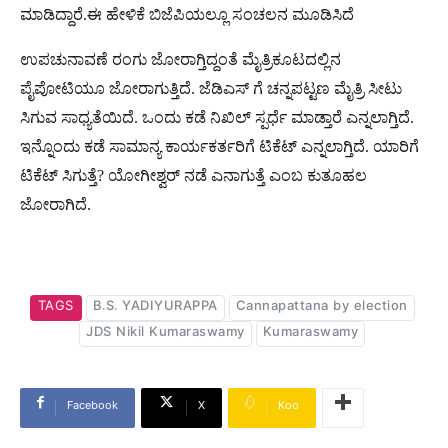
ಮಾಡಿದ್ದಾರೆ.ಈ ಹೇಳಿಕೆ ಬಿಜೆಪಿಯಲ್ಲೂ ಸಂಚಲನ ಮೂಡಿಸಿದೆ
ಉಪಚುನಾವಣೆ ರಂಗು ಜೋರಾಗ್ತಿದ್ದಂತೆ ಮೈತ್ರಿಕೂಟದಲ್ಲಿನ
ಪೈಪೋಟಿಯೂ ಜೋರಾಗುತ್ತಿದೆ. ಜೆಡಿಎಸ್ ಗೆ ಚನ್ನಪಟ್ಟಣ ಮೈತ್ರಿ ಸೀಟು
ಸಿಗುವ ಸಾಧ್ಯತೆಯಿದೆ. ಒಂದು ಕಡೆ ನಿಖಿಲ್ ಸ್ಪರ್ಧೆ ಮಾಡ್ತಾರೆ ಎನ್ನಲಾಗ್ತಿದೆ.
ಇನ್ನೊಂದು ಕಡೆ ಸಾಮಾನ್ಯ ಕಾರ್ಯಕರ್ತರಿಗೆ ಟಿಕೆಟ್ ಎನ್ನಲಾಗ್ತಿದೆ. ಯಾರಿಗೆ
ಟಿಕೆಟ್ ಸಿಗುತ್ತೆ? ಯೋಗೀಶ್ವರ್ ನಡೆ ಎನಾಗುತ್ತೆ ಎಂಬ ಕುತೂಹಲ
ಜೋರಾಗಿದೆ.
TAGS
B.S. YADIYURAPPA
Cannapattana by election
JDS Nikil Kumaraswamy
Kumaraswamy
Facebook
X
Koo