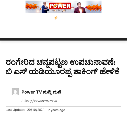
0 ದಿನಗಳ ಗಡುವು
ಬೀರೇನ್ ಸಿಂಗ್ ಅವರ ಆಡಿಯೋ ಕ್ಲಿಪ್ ಅನ್ನು ಬದಲಾಯಿಸ
ರಂಗೇರಿದ ಚನ್ನಪಟ್ಟಣ ಉಪಚುನಾವಣೆ:
ಬಿ ಎಸ್ ಯಡಿಯೂರಪ್ಪ ಶಾಕಿಂಗ್ ಹೇಳಿಕೆ
Power TV ಸುದ್ದಿ ಮನೆ
https://powertvnews.in
Last Updated:
20/10/2024
2 years ago