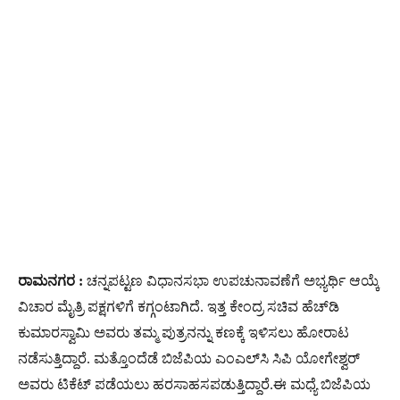
ರಾಮನಗರ :
ಚನ್ನಪಟ್ಟಣ ವಿಧಾನಸಭಾ ಉಪಚುನಾವಣೆಗೆ ಅಭ್ಯರ್ಥಿ ಆಯ್ಕೆ
ವಿಚಾರ ಮೈತ್ರಿ ಪಕ್ಷಗಳಿಗೆ ಕಗ್ಗಂಟಾಗಿದೆ. ಇತ್ತ ಕೇಂದ್ರ ಸಚಿವ ಹೆಚ್‌ಡಿ
ಕುಮಾರಸ್ವಾಮಿ ಅವರು ತಮ್ಮ ಪುತ್ರನನ್ನು ಕಣಕ್ಕೆ ಇಳಿಸಲು ಹೋರಾಟ
ನಡೆಸುತ್ತಿದ್ದಾರೆ. ಮತ್ತೊಂದೆಡೆ ಬಿಜೆಪಿಯ ಎಂಎಲ್‌ಸಿ ಸಿಪಿ ಯೋಗೇಶ್ವರ್
ಅವರು ಟಿಕೆಟ್ ಪಡೆಯಲು ಹರಸಾಹಸಪಡುತ್ತಿದ್ದಾರೆ.ಈ ಮಧ್ಯೆ ಬಿಜೆಪಿಯ