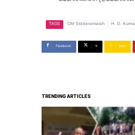
— SIDDARAMAIAH (@SIDDARAM
TAGS
CM Siddaramaiah
H. D. Kum
Facebook
X
Koo
TRENDING ARTICLES