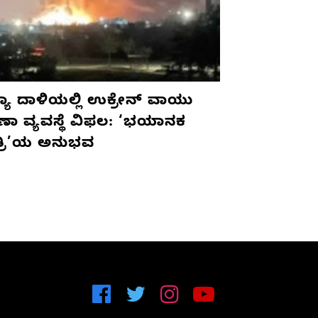
ಯಾ ದಾಳಿಯಲ್ಲಿ ಉಕ್ರೇನ್ ವಾಯು
ಷಣಾ ವ್ಯವಸ್ಥೆ ವಿಫಲ: ‘ಭಯಾನಕ
ತ್ರಿ’ಯ ಅನುಭವ