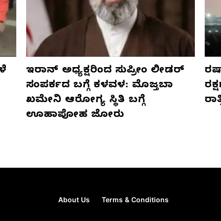
ಳೆ
ಇರಾನ್ ಅಧ್ಯಕ್ಷರಿಂದ ಸುಪ್ರೀಂ ಲೀಡರ್
ರಷ್
ಸಂಪರ್ಕದ ಬಗ್ಗೆ ಕಳವಳ: ಮೊಜ್ತಬಾ
ರಕ್
ಖಮೇನಿ ಆರೋಗ್ಯ ಸ್ಥಿತಿ ಬಗ್ಗೆ
ರಾ
ಊಹಾಪೋಹ ಜೋರು
About Us
Terms & Conditions