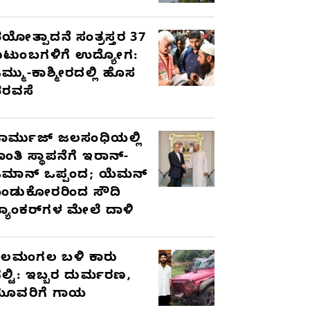
ಯೋತ್ಪಾದನೆ ಸಂತ್ರಸ್ತರ 37
ುಟುಂಬಗಳಿಗೆ ಉದ್ಯೋಗ:
ಮ್ಮು-ಕಾಶ್ಮೀರದಲ್ಲಿ ಹೊಸ
ರವಸೆ
ಾರ್ಮುಜ್ ಜಲಸಂಧಿಯಲ್ಲಿ
ಾಂತಿ ಸ್ಥಾಪನೆಗೆ ಇರಾನ್-
ಮಾನ್ ಒಪ್ಪಂದ; ಯೆಮನ್
ಂಡುಕೋರರಿಂದ ಸೌದಿ
್ಯಾಂಕರ್‌ಗಳ ಮೇಲೆ ದಾಳಿ
ೆಲಮಂಗಲ ಬಳಿ ಕಾರು
ಲ್ಟಿ: ಇಬ್ಬರ ದುರ್ಮರಣ,
ೂವರಿಗೆ ಗಾಯ