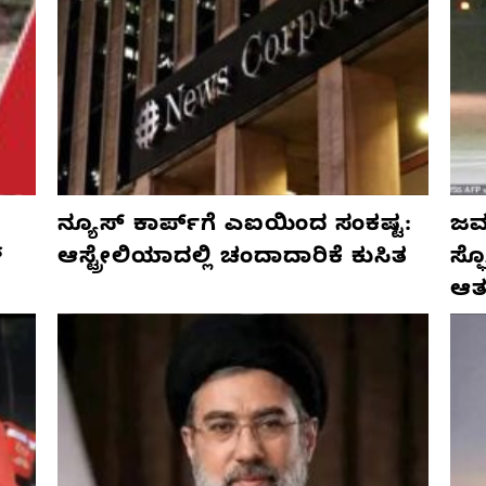
ನ್ಯೂಸ್ ಕಾರ್ಪ್‌ಗೆ ಎಐಯಿಂದ ಸಂಕಷ್ಟ:
ಜರ್
್
ಆಸ್ಟ್ರೇಲಿಯಾದಲ್ಲಿ ಚಂದಾದಾರಿಕೆ ಕುಸಿತ
ಸ್
ಆತ