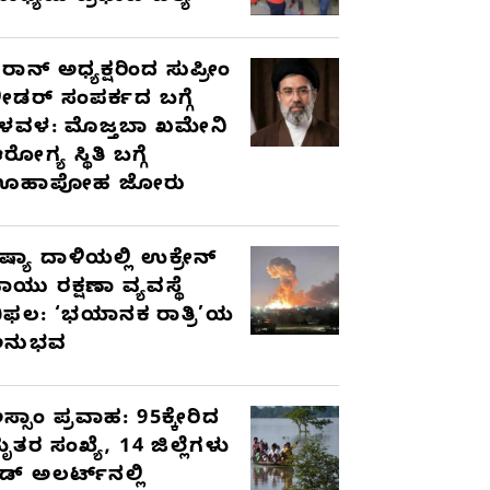
ರಾನ್ ಅಧ್ಯಕ್ಷರಿಂದ ಸುಪ್ರೀಂ
ೀಡರ್ ಸಂಪರ್ಕದ ಬಗ್ಗೆ
ಳವಳ: ಮೊಜ್ತಬಾ ಖಮೇನಿ
ರೋಗ್ಯ ಸ್ಥಿತಿ ಬಗ್ಗೆ
ಊಹಾಪೋಹ ಜೋರು
ಷ್ಯಾ ದಾಳಿಯಲ್ಲಿ ಉಕ್ರೇನ್
ಾಯು ರಕ್ಷಣಾ ವ್ಯವಸ್ಥೆ
ಿಫಲ: ‘ಭಯಾನಕ ರಾತ್ರಿ’ಯ
ಅನುಭವ
ಸ್ಸಾಂ ಪ್ರವಾಹ: 95ಕ್ಕೇರಿದ
ೃತರ ಸಂಖ್ಯೆ, 14 ಜಿಲ್ಲೆಗಳು
ೆಡ್ ಅಲರ್ಟ್‌ನಲ್ಲಿ