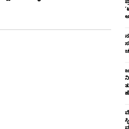
ಪ
‘
ನ
ಸ
ಚ
ಜ
ನ
ತ
ಹ
ಮ
ಸ
ಮ