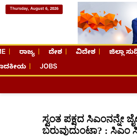
Thursday, August 6, 2026
ME
ರಾಜ್ಯ
ದೇಶ
ವಿದೇಶ
ಜಿಲ್ಲಾ ಸುದ್
ಪಾದಕೀಯ
JOBS
ಸ್ವಂತ ಪಕ್ಷದ ಸಿಎಂನನ್ನೇ ಜೈಲಿಗೆ
ಬರುವುದುಂಟಾ? : ಸಿಎಂ ಸ