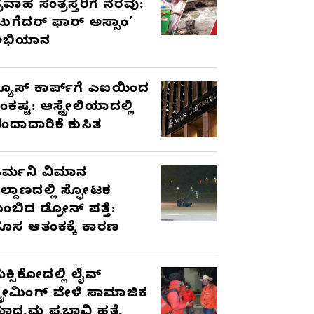
್ರವಾಹ ಸಂತ್ರಸ್ತರಿಗೆ ನೆರವು:
ಟುಗೆದರ್ ಫಾರ್ ಅಸ್ಸಾಂ’
ಅಭಿಯಾನ
್ಯೂಸ್ ಕಾರ್ಪ್‌ಗೆ ಎಐಯಿಂದ
ಂಕಷ್ಟ: ಆಸ್ಟ್ರೇಲಿಯಾದಲ್ಲಿ
ಂದಾದಾರಿಕೆ ಕುಸಿತ
ರ್ಮನಿ ವಿಮಾನ
ಿಲ್ದಾಣದಲ್ಲಿ ಸ್ಫೋಟಕ
ುಂಬಿದ ಡ್ರೋನ್ ಪತ್ತೆ:
ೊಸ ಆತಂಕಕ್ಕೆ ಕಾರಣ
ೆಕ್ಸಿಕೋದಲ್ಲಿ ಲೈವ್
್ಟ್ರೀಮಿಂಗ್ ವೇಳೆ ಸಾಮಾಜಿಕ
ಾಧ್ಯಮ ಪ್ರಭಾವಿ ಹತ್ಯೆ