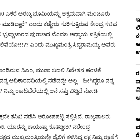
 ಎಕರೆ ಅರಣ್ಯ ಭೂಮಿಯನ್ನು ಅಕ್ರಮವಾಗಿ ಮಂಜೂರು
ಇ
ಡಿದ್ದಾರೆ” ಎಂದು ಕಣ್ಣೀರು ಸುರಿಸುತ್ತಿರುವ ಕೇಂದ್ರ ಸಚಿವ
ಲ
ಂಡ ಭ್ರಷ್ಟಾಚಾರದ ಪುರಾಣದ ಮೊದಲ ಅಧ್ಯಾಯ ಪತ್ರಿಕೆಯಲ್ಲಿ
ಕ
ಆ
ಾಗಲಿವೆಯೋ!!?? ಎಂದು ಮುಖ್ಯಮಂತ್ರಿ ಸಿದ್ದರಾಮಯ್ಯ ಅವರು
ುಕೊಂಡಿರುವ ಸಿಎಂ, ಮುಡಾ ಬದಲಿ ನಿವೇಶನ ಹಂಚಿಕೆ
ರ
 ನನ್ನ ಅಧಿಕಾರವಧಿಯಲ್ಲಿ ನಡೆದದ್ದೇ ಅಲ್ಲ – ಹೀಗಿದ್ದರೂ ನನ್ನ
ವ
ವ
ಿಮ್ಮ ಊಟದೆಲೆಯಲ್ಲಿ ಆನೆ ಸತ್ತು ಬಿದ್ದಿದೆ ನೋಡಿ
ತವೇ ತನಿಖೆ ನಡೆಸಿ ಆರೋಪಪಟ್ಟಿ ಸಲ್ಲಿಸಿದೆ. ರಾಜ್ಯಪಾಲರು
ಅ
. ಯಾರನ್ನು ಕಾಯುತ್ತಾ ಕೂತಿದ್ದೀರಿ? ನರೇಂದ್ರ
ಮ
ರ
 ಮುಖ್ಯಮಂತ್ರಿಯನ್ನೇ ಜೈಲಿಗೆ ಕಳಿಸಿದ್ದ ಪಕ್ಷ ನಿಮ್ಮ ರಕ್ಷಣೆಗೆ