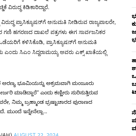
 ವಿರುದ್ಧ ಕಿಡಿಕಾರಿದ್ದಾರೆ.
ಭ
 ವಿರುದ್ಧ ಪ್ರಾಸಿಕ್ಯೂಷನ್​ಗೆ ಅನುಮತಿ ನೀಡಿರುವ ರಾಜ್ಯಪಾಲರೇ,
ಕ
ಯವರ ಗಣಿ ಹಗರಣದ ದಾಖಲೆ ಪತ್ರಗಳು ಈಗ ಸಾರ್ವಜನಿಕರ
ಜ
ಭ
ಡೆಯರಿಗೆ ಕಳಿಸಿಕೊಡಿ, ಪ್ರಾಸಿಕ್ಯೂಷನ್​ಗೆ ಅನುಮತಿ
ುದು ಎಂದು ಸಿಎಂ ಸಿದ್ದರಾಮಯ್ಯ ಅವರು ಎಕ್ಸ್​​ ಖಾತೆಯಲ್ಲಿ
ಹ
ಶ
ಒ
 ಅರಣ್ಯ ಭೂಮಿಯನ್ನು ಅಕ್ರಮವಾಗಿ ಮಂಜೂರು
ಬ
ಟ
ರಿ ಮಾಡಿದ್ದಾರೆ” ಎಂದು ಕಣ್ಣೀರು ಸುರಿಸುತ್ತಿರುವ
ರೇ, ನಿಮ್ಮ ಬ್ರಹ್ಮಾಂಡ ಭ್ರಷ್ಟಾಚಾರದ ಪುರಾಣದ
ೆ. ಮುಂದೆ ಇನ್ನೇನೆಲ್ಲಾ…
ನ
ಪ
O
ಮ