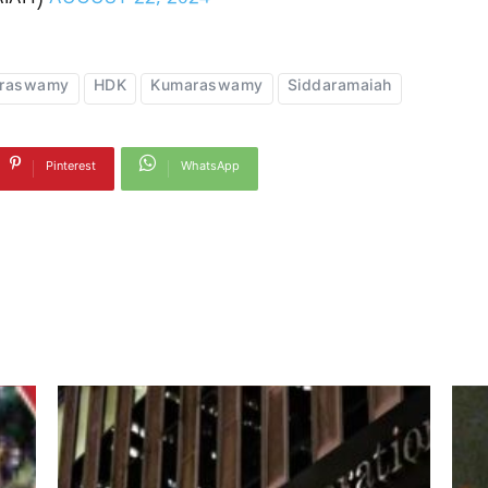
AIAH)
AUGUST 22, 2024
araswamy
HDK
Kumaraswamy
Siddaramaiah
Pinterest
WhatsApp