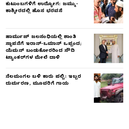
ಕುಟುಂಬಗಳಿಗೆ ಉದ್ಯೋಗ: ಜಮ್ಮು-
ಕಾಶ್ಮೀರದಲ್ಲಿ ಹೊಸ ಭರವಸೆ
ಹಾರ್ಮುಜ್ ಜಲಸಂಧಿಯಲ್ಲಿ ಶಾಂತಿ
ಸ್ಥಾಪನೆಗೆ ಇರಾನ್-ಒಮಾನ್ ಒಪ್ಪಂದ;
ಯೆಮನ್ ಬಂಡುಕೋರರಿಂದ ಸೌದಿ
ಟ್ಯಾಂಕರ್‌ಗಳ ಮೇಲೆ ದಾಳಿ
ನೆಲಮಂಗಲ ಬಳಿ ಕಾರು ಪಲ್ಟಿ: ಇಬ್ಬರ
ದುರ್ಮರಣ, ಮೂವರಿಗೆ ಗಾಯ