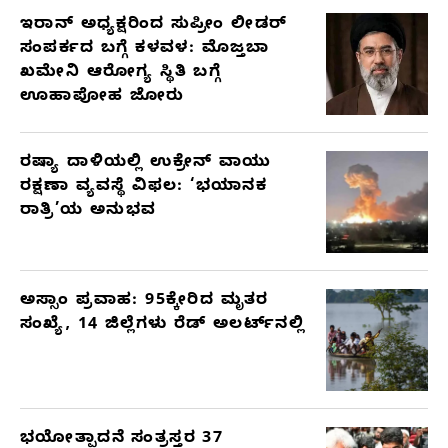
ಇರಾನ್ ಅಧ್ಯಕ್ಷರಿಂದ ಸುಪ್ರೀಂ ಲೀಡರ್
ಸಂಪರ್ಕದ ಬಗ್ಗೆ ಕಳವಳ: ಮೊಜ್ತಬಾ
ಖಮೇನಿ ಆರೋಗ್ಯ ಸ್ಥಿತಿ ಬಗ್ಗೆ
ಊಹಾಪೋಹ ಜೋರು
ರಷ್ಯಾ ದಾಳಿಯಲ್ಲಿ ಉಕ್ರೇನ್ ವಾಯು
ರಕ್ಷಣಾ ವ್ಯವಸ್ಥೆ ವಿಫಲ: ‘ಭಯಾನಕ
ರಾತ್ರಿ’ಯ ಅನುಭವ
ಅಸ್ಸಾಂ ಪ್ರವಾಹ: 95ಕ್ಕೇರಿದ ಮೃತರ
ಸಂಖ್ಯೆ, 14 ಜಿಲ್ಲೆಗಳು ರೆಡ್ ಅಲರ್ಟ್‌ನಲ್ಲಿ
ಭಯೋತ್ಪಾದನೆ ಸಂತ್ರಸ್ತರ 37