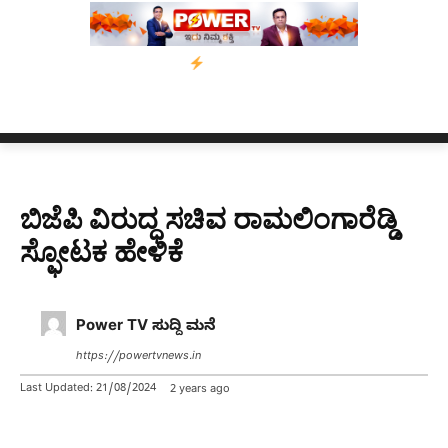
ಸ್ಸಾಂ’ ಅಭಿಯಾನ
ನ್ಯೂಸ್ ಕಾರ್ಪ್‌ಗೆ ಎಐಯಿಂದ ಸಂಕಷ್ಟ: ಆಸ್ಟ್ರೇಲಿಯಾದಲ್ಲಿ ಚ
ಬಿಜೆಪಿ ವಿರುದ್ಧ ಸಚಿವ ರಾಮಲಿಂಗಾರೆಡ್ಡಿ
ಸ್ಫೋಟಕ ಹೇಳಿಕೆ
Power TV ಸುದ್ದಿ ಮನೆ
https://powertvnews.in
Last Updated:
21/08/2024
2 years ago