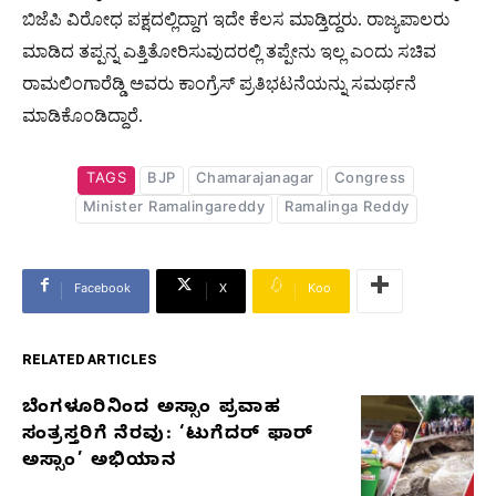
ಬಿಜೆಪಿ ವಿರೋಧ ಪಕ್ಷದಲ್ಲಿದ್ದಾಗ ಇದೇ ಕೆಲಸ ಮಾಡ್ತಿದ್ದರು. ರಾಜ್ಯಪಾಲರು
ಮಾಡಿದ ತಪ್ಪನ್ನ ಎತ್ತಿತೋರಿಸುವುದರಲ್ಲಿ ತಪ್ಪೇನು ಇಲ್ಲ ಎಂದು ಸಚಿವ
ರಾಮಲಿಂಗಾರೆಡ್ಡಿ ಅವರು ಕಾಂಗ್ರೆಸ್​​ ಪ್ರತಿಭಟನೆಯನ್ನು ಸಮರ್ಥನೆ
ಮಾಡಿಕೊಂಡಿದ್ದಾರೆ.
TAGS
BJP
Chamarajanagar
Congress
Minister Ramalingareddy
Ramalinga Reddy
Facebook
X
Koo
RELATED ARTICLES
ಬೆಂಗಳೂರಿನಿಂದ ಅಸ್ಸಾಂ ಪ್ರವಾಹ
RELATED
ಸಂತ್ರಸ್ತರಿಗೆ ನೆರವು: ‘ಟುಗೆದರ್ ಫಾರ್
ARTICLES
ಅಸ್ಸಾಂ’ ಅಭಿಯಾನ