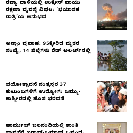
ರಷ್ಯಾ ದಾಳಿಯಲ್ಲಿ ಉಕ್ರೇನ್ ವಾಯು
ರಕ್ಷಣಾ ವ್ಯವಸ್ಥೆ ವಿಫಲ: ‘ಭಯಾನಕ
ರಾತ್ರಿ’ಯ ಅನುಭವ
ಅಸ್ಸಾಂ ಪ್ರವಾಹ: 95ಕ್ಕೇರಿದ ಮೃತರ
ಸಂಖ್ಯೆ, 14 ಜಿಲ್ಲೆಗಳು ರೆಡ್ ಅಲರ್ಟ್‌ನಲ್ಲಿ
ಭಯೋತ್ಪಾದನೆ ಸಂತ್ರಸ್ತರ 37
ಕುಟುಂಬಗಳಿಗೆ ಉದ್ಯೋಗ: ಜಮ್ಮು-
ಕಾಶ್ಮೀರದಲ್ಲಿ ಹೊಸ ಭರವಸೆ
ಹಾರ್ಮುಜ್ ಜಲಸಂಧಿಯಲ್ಲಿ ಶಾಂತಿ