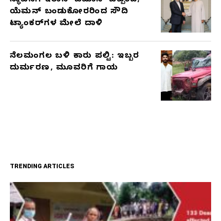
ಸ್ಥಾಪನೆಗೆ ಇರಾನ್-ಒಮಾನ್ ಒಪ್ಪಂದ;
ಯೆಮನ್ ಬಂಡುಕೋರರಿಂದ ಸೌದಿ
ಟ್ಯಾಂಕರ್‌ಗಳ ಮೇಲೆ ದಾಳಿ
ನೆಲಮಂಗಲ ಬಳಿ ಕಾರು ಪಲ್ಟಿ: ಇಬ್ಬರ
ದುರ್ಮರಣ, ಮೂವರಿಗೆ ಗಾಯ
TRENDING ARTICLES