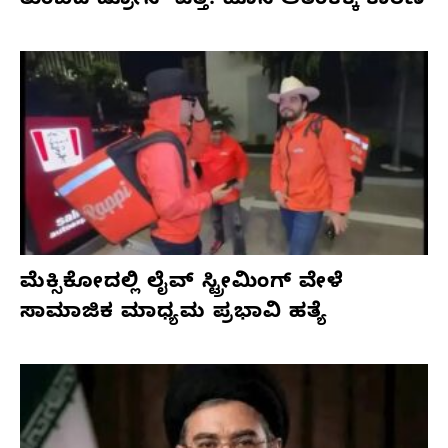
ತುಂಬಿದ ಡ್ರೋನ್ ಪತ್ತೆ: ಹೊಸ ಆತಂಕಕ್ಕೆ ಕಾರಣ
ಮೆಕ್ಸಿಕೋದಲ್ಲಿ ಲೈವ್ ಸ್ಟ್ರೀಮಿಂಗ್ ವೇಳೆ
ಸಾಮಾಜಿಕ ಮಾಧ್ಯಮ ಪ್ರಭಾವಿ ಹತ್ಯೆ