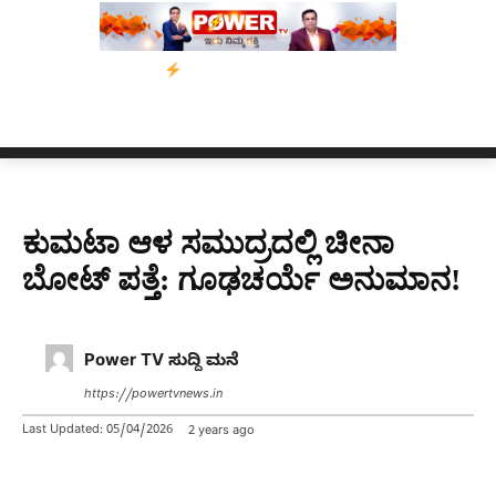
ಅಭಿಯಾನ
ನ್ಯೂಸ್ ಕಾರ್ಪ್‌ಗೆ ಎಐಯಿಂದ ಸಂಕಷ್ಟ: ಆಸ್ಟ್ರೇಲಿಯಾದಲ್ಲಿ ಚಂದಾದಾರಿ
ಕುಮಟಾ ಆಳ ಸಮುದ್ರದಲ್ಲಿ ಚೀನಾ
ಬೋಟ್ ಪತ್ತೆ: ಗೂಢಚರ್ಯೆ ಅನುಮಾನ!
Power TV ಸುದ್ದಿ ಮನೆ
https://powertvnews.in
Last Updated:
05/04/2026
2 years ago