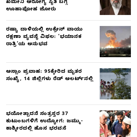
ಖಮೇನಿ ಆರೋಗ್ಯ ಸ್ಥಿತಿ ಬಗ್ಗೆ
ಊಹಾಪೋಹ ಜೋರು
ರಷ್ಯಾ ದಾಳಿಯಲ್ಲಿ ಉಕ್ರೇನ್ ವಾಯು
ರಕ್ಷಣಾ ವ್ಯವಸ್ಥೆ ವಿಫಲ: ‘ಭಯಾನಕ
ರಾತ್ರಿ’ಯ ಅನುಭವ
ಅಸ್ಸಾಂ ಪ್ರವಾಹ: 95ಕ್ಕೇರಿದ ಮೃತರ
ಸಂಖ್ಯೆ, 14 ಜಿಲ್ಲೆಗಳು ರೆಡ್ ಅಲರ್ಟ್‌ನಲ್ಲಿ
ಭಯೋತ್ಪಾದನೆ ಸಂತ್ರಸ್ತರ 37
ಕುಟುಂಬಗಳಿಗೆ ಉದ್ಯೋಗ: ಜಮ್ಮು-
ಕಾಶ್ಮೀರದಲ್ಲಿ ಹೊಸ ಭರವಸೆ