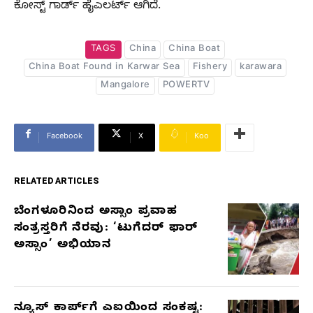
ಕೋಸ್ಟ್ ಗಾರ್ಡ್ ಹೈಎಲರ್ಟ್ ಆಗಿದೆ.
TAGS
China
China Boat
China Boat Found in Karwar Sea
Fishery
karawara
Mangalore
POWERTV
Facebook
X
Koo
RELATED ARTICLES
ಬೆಂಗಳೂರಿನಿಂದ ಅಸ್ಸಾಂ ಪ್ರವಾಹ
RELATED
ಸಂತ್ರಸ್ತರಿಗೆ ನೆರವು: ‘ಟುಗೆದರ್ ಫಾರ್
ARTICLES
ಅಸ್ಸಾಂ’ ಅಭಿಯಾನ
ನ್ಯೂಸ್ ಕಾರ್ಪ್‌ಗೆ ಎಐಯಿಂದ ಸಂಕಷ್ಟ: