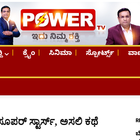
ದಿ
ಕ್ರೈಂ
ಸಿನಿಮಾ
ಸ್ಪೋರ್ಟ್ಸ್
ವಾಣ
TOP ST
 ಸೂಪರ್ ಸ್ಟಾರ್ಸ್​, ಅಸಲಿ ಕಥೆ
R
ಬ