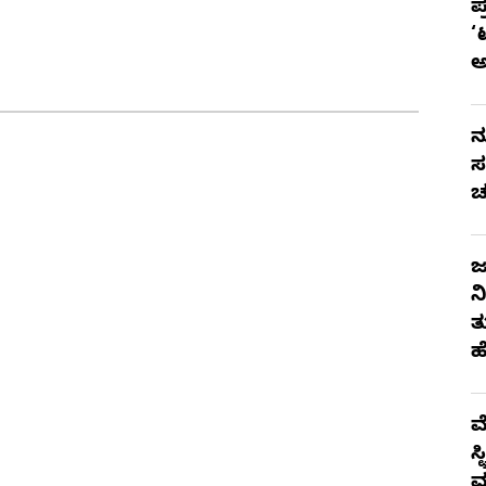
ಪ
‘
ನ
ಸ
ಚ
ಜ
ನ
ತ
ಹ
ಮ
ಸ
ಮ