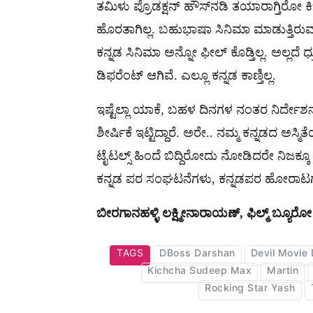
ತಮಿಳು ಪ್ರೊಡಕ್ಷನ್ ಹೌಸ್​​ನಡಿ ತಯಾರಾಗ್ತಿರೋ ಕಿ
ಹೊರತಾಗಿಲ್ಲ. ಬಹುಭಾಷಾ ಸಿನಿಮಾ ಮಾಡುತ್ತಿರುವ ಹಿ
ಕನ್ನಡ ಸಿನಿಮಾ ಅನ್ನೋ ಫೀಲ್ ಕೊಡ್ತಿಲ್ಲ. ಅಲ್ಲದೆ
ಡಿಫರೆಂಟ್ ಆಗಿವೆ. ಎಲ್ಲೂ ಕನ್ನಡ ಕಾಣ್ತಿಲ್ಲ.
ಇಷ್ಟೆಲ್ಲಾ ಯಾಕೆ, ಬಹಳ ದಿನಗಳ ನಂತರ ನಿರ್ದೇಶನ
ಶೀರ್ಷಿಕೆ ಇಟ್ಟಿದ್ದಾರೆ. ಅರೇ.. ನಮ್ಮ ಕನ್ನಡದ ಅಸ್
ಟೈಟಲ್ಸ್ ಹಿಂದೆ ಬಿದ್ದಿರೋದು ನೋಡಿದರೇ ನಿಜಕ್ಕೂ
ಕನ್ನಡ ಪರ ಸಂಘಟನೆಗಳು, ಕನ್ನಡಪರ ಹೋರಾಟಗ
ಬೀರಗಾನಹಳ್ಳಿ ಲಕ್ಷ್ಮೀನಾರಾಯಣ್, ಫಿಲ್ಮ್ ಬ್ಯೂರೋ
TAGS
DBoss Darshan
Devil Movie
Kichcha Sudeep Max
Martin
Rocking Star Yash