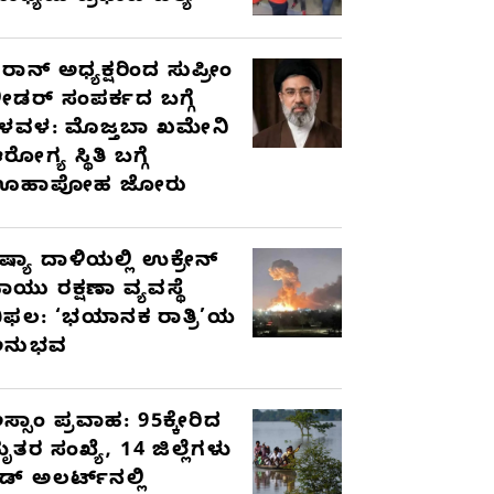
ರಾನ್ ಅಧ್ಯಕ್ಷರಿಂದ ಸುಪ್ರೀಂ
ೀಡರ್ ಸಂಪರ್ಕದ ಬಗ್ಗೆ
ಳವಳ: ಮೊಜ್ತಬಾ ಖಮೇನಿ
ರೋಗ್ಯ ಸ್ಥಿತಿ ಬಗ್ಗೆ
ಊಹಾಪೋಹ ಜೋರು
ಷ್ಯಾ ದಾಳಿಯಲ್ಲಿ ಉಕ್ರೇನ್
ಾಯು ರಕ್ಷಣಾ ವ್ಯವಸ್ಥೆ
ಿಫಲ: ‘ಭಯಾನಕ ರಾತ್ರಿ’ಯ
ಅನುಭವ
ಸ್ಸಾಂ ಪ್ರವಾಹ: 95ಕ್ಕೇರಿದ
ೃತರ ಸಂಖ್ಯೆ, 14 ಜಿಲ್ಲೆಗಳು
ೆಡ್ ಅಲರ್ಟ್‌ನಲ್ಲಿ