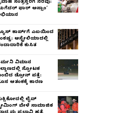
್ರವಾಹ ಸಂತ್ರಸ್ತರಿಗೆ ನೆರವು:
ಟುಗೆದರ್ ಫಾರ್ ಅಸ್ಸಾಂ’
ಅಭಿಯಾನ
್ಯೂಸ್ ಕಾರ್ಪ್‌ಗೆ ಎಐಯಿಂದ
ಂಕಷ್ಟ: ಆಸ್ಟ್ರೇಲಿಯಾದಲ್ಲಿ
ಂದಾದಾರಿಕೆ ಕುಸಿತ
ರ್ಮನಿ ವಿಮಾನ
ಿಲ್ದಾಣದಲ್ಲಿ ಸ್ಫೋಟಕ
ುಂಬಿದ ಡ್ರೋನ್ ಪತ್ತೆ:
ೊಸ ಆತಂಕಕ್ಕೆ ಕಾರಣ
ೆಕ್ಸಿಕೋದಲ್ಲಿ ಲೈವ್
್ಟ್ರೀಮಿಂಗ್ ವೇಳೆ ಸಾಮಾಜಿಕ
ಾಧ್ಯಮ ಪ್ರಭಾವಿ ಹತ್ಯೆ