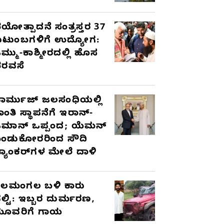
ಯೋತ್ಪಾದನೆ ಸಂತ್ರಸ್ತರ 37
ುಟುಂಬಗಳಿಗೆ ಉದ್ಯೋಗ:
ಮ್ಮು-ಕಾಶ್ಮೀರದಲ್ಲಿ ಹೊಸ
ರವಸೆ
ಾರ್ಮುಜ್ ಜಲಸಂಧಿಯಲ್ಲಿ
ಾಂತಿ ಸ್ಥಾಪನೆಗೆ ಇರಾನ್-
ಮಾನ್ ಒಪ್ಪಂದ; ಯೆಮನ್
ಂಡುಕೋರರಿಂದ ಸೌದಿ
್ಯಾಂಕರ್‌ಗಳ ಮೇಲೆ ದಾಳಿ
ೆಲಮಂಗಲ ಬಳಿ ಕಾರು
ಲ್ಟಿ: ಇಬ್ಬರ ದುರ್ಮರಣ,
ೂವರಿಗೆ ಗಾಯ