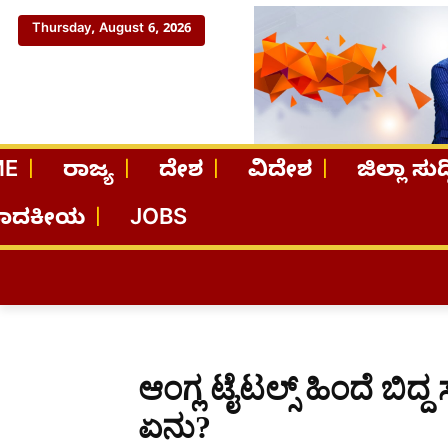
Thursday, August 6, 2026
ME
ರಾಜ್ಯ
ದೇಶ
ವಿದೇಶ
ಜಿಲ್ಲಾ ಸುದ್
ಪಾದಕೀಯ
JOBS
ಆಂಗ್ಲ ಟೈಟಲ್ಸ್ ಹಿಂದೆ ಬಿದ್ದ
ಏನು?