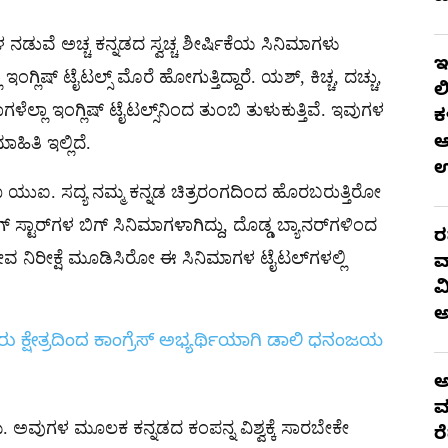
ಡುವೆ ಅಚ್ಚ ಕನ್ನಡದ ಸ್ವಚ್ಚ ಶೀರ್ಷಿಕೆಯ ಸಿನಿಮಾಗಳು
ಇ
ಾ ಇಂಗ್ಲಿಷ್ ಟೈಟಲ್ಸ್ ಮೊರೆ ಹೋಗುತ್ತಿದ್ದಾರೆ. ಯಶ್, ಕಿಚ್ಚ, ದಚ್ಚು,
ಲ
ಳೆಲ್ಲಾ ಇಂಗ್ಲಿಷ್ ಟೈಟಲ್ಸ್​ನಿಂದ ತುಂಬಿ ತುಳುಕುತ್ತಿವೆ. ಇವುಗಳ
ಕ
ಆ
ಹಿತಿ ಇಲ್ಲಿದೆ.
 ಹಾಗೂ ಯುಐ. ಸದ್ಯ ನಮ್ಮ ಕನ್ನಡ ಚಿತ್ರರಂಗದಿಂದ ಹೊರಬರುತ್ತಿರೋ
ಸ್ಟಾರ್​ಗಳ ಬಿಗ್ ಸಿನಿಮಾಗಳಾಗಿದ್ದು, ದೊಡ್ಡ ಬ್ಯಾನರ್​​ಗಳಿಂದ
ರ
ೀವ ನಿರೀಕ್ಷೆ ಮೂಡಿಸಿರೋ ಈ ಸಿನಿಮಾಗಳ ಟೈಟಲ್​​ಗಳಲ್ಲಿ
ವ
ವ
ಷೇತ್ರದಿಂದ ಕಾಂಗ್ರೆಸ್‌ ಅಭ್ಯರ್ಥಿಯಾಗಿ ಡಾಲಿ ಧನಂಜಯ
ಅ
ಮ
ಯಮ. ಅವುಗಳ ಮೂಲಕ ಕನ್ನಡದ ಕಂಪನ್ನ ವಿಶ್ವಕ್ಕೆ ಸಾರಬೇಕೇ
ರ