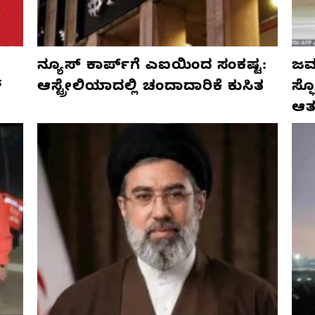
ನ್ಯೂಸ್ ಕಾರ್ಪ್‌ಗೆ ಎಐಯಿಂದ ಸಂಕಷ್ಟ:
ಜರ್
್
ಆಸ್ಟ್ರೇಲಿಯಾದಲ್ಲಿ ಚಂದಾದಾರಿಕೆ ಕುಸಿತ
ಸ್
ಆತ