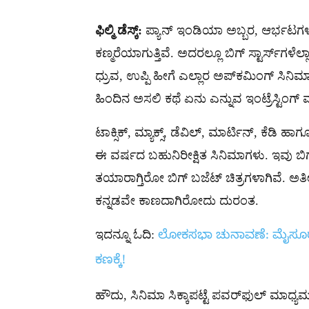
ಫಿಲ್ಮಿ ಡೆಸ್ಕ್​:
ಪ್ಯಾನ್ ಇಂಡಿಯಾ ಅಬ್ಬರ, ಆರ್ಭಟಗಳ ನ
ಕಣ್ಮರೆಯಾಗುತ್ತಿವೆ. ಅದರಲ್ಲೂ ಬಿಗ್ ಸ್ಟಾರ್ಸ್​ಗಳೆಲ್ಲ
ಧ್ರುವ, ಉಪ್ಪಿ ಹೀಗೆ ಎಲ್ಲಾರ ಅಪ್​ಕಮಿಂಗ್ ಸಿನಿಮಾಗ
ಹಿಂದಿನ ಅಸಲಿ ಕಥೆ ಏನು ಎನ್ನುವ ಇಂಟ್ರೆಸ್ಟಿಂಗ್​ ಮಾ
ಟಾಕ್ಸಿಕ್, ಮ್ಯಾಕ್ಸ್, ಡೆವಿಲ್, ಮಾರ್ಟಿನ್, ಕೆಡಿ
ಈ ವರ್ಷದ ಬಹುನಿರೀಕ್ಷಿತ ಸಿನಿಮಾಗಳು. ಇವು ಬಿಗ್ 
ತಯಾರಾಗ್ತಿರೋ ಬಿಗ್ ಬಜೆಟ್ ಚಿತ್ರಗಳಾಗಿವೆ. ಅತ
ಕನ್ನಡವೇ ಕಾಣದಾಗಿರೋದು ದುರಂತ.
ಇದನ್ನೂ ಓದಿ:
ಲೋಕಸಭಾ ಚುನಾವಣೆ: ಮೈಸೂರು ಕ್
ಕಣಕ್ಕೆ!
ಹೌದು, ಸಿನಿಮಾ ಸಿಕ್ಕಾಪಟ್ಟೆ ಪವರ್​ಫುಲ್ ಮಾಧ್