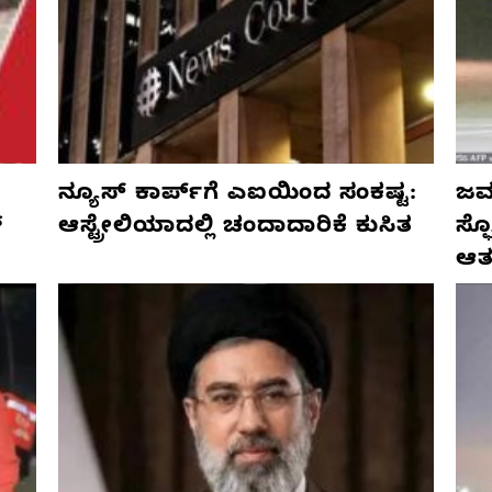
ನ್ಯೂಸ್ ಕಾರ್ಪ್‌ಗೆ ಎಐಯಿಂದ ಸಂಕಷ್ಟ:
ಜರ್
್
ಆಸ್ಟ್ರೇಲಿಯಾದಲ್ಲಿ ಚಂದಾದಾರಿಕೆ ಕುಸಿತ
ಸ್
ಆತ