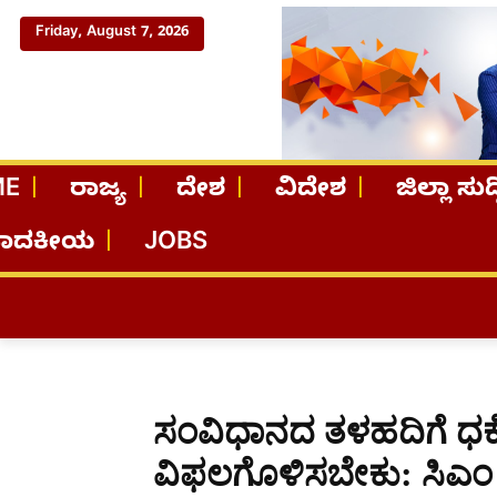
Friday, August 7, 2026
ME
ರಾಜ್ಯ
ದೇಶ
ವಿದೇಶ
ಜಿಲ್ಲಾ ಸುದ್
ಪಾದಕೀಯ
JOBS
ಸಂವಿಧಾನದ ತಳಹದಿಗೆ ಧಕ್ಕೆ
ವಿಫಲಗೊಳಿಸಬೇಕು: ಸಿಎಂ