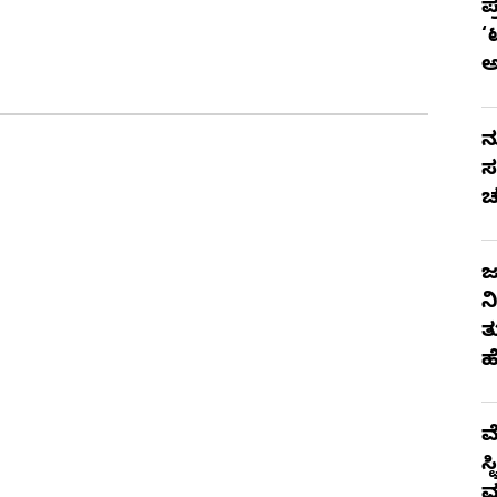
ಪ
‘
ನ
ಸ
ಚ
ಜ
ನ
ತ
ಹ
ಮ
ಸ
ಮ