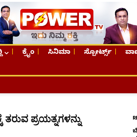
ದಿ
ಕ್ರೈಂ
ಸಿನಿಮಾ
ಸ್ಪೋರ್ಟ್ಸ್
ವಾಣ
TOP STORIE
 ತರುವ ಪ್ರಯತ್ನಗಳನ್ನು
R
ಬ