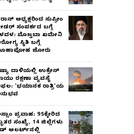
ರಾನ್ ಅಧ್ಯಕ್ಷರಿಂದ ಸುಪ್ರೀಂ
ೀಡರ್ ಸಂಪರ್ಕದ ಬಗ್ಗೆ
ಳವಳ: ಮೊಜ್ತಬಾ ಖಮೇನಿ
ರೋಗ್ಯ ಸ್ಥಿತಿ ಬಗ್ಗೆ
ಊಹಾಪೋಹ ಜೋರು
ಷ್ಯಾ ದಾಳಿಯಲ್ಲಿ ಉಕ್ರೇನ್
ಾಯು ರಕ್ಷಣಾ ವ್ಯವಸ್ಥೆ
ಿಫಲ: ‘ಭಯಾನಕ ರಾತ್ರಿ’ಯ
ಅನುಭವ
ಸ್ಸಾಂ ಪ್ರವಾಹ: 95ಕ್ಕೇರಿದ
ೃತರ ಸಂಖ್ಯೆ, 14 ಜಿಲ್ಲೆಗಳು
ೆಡ್ ಅಲರ್ಟ್‌ನಲ್ಲಿ