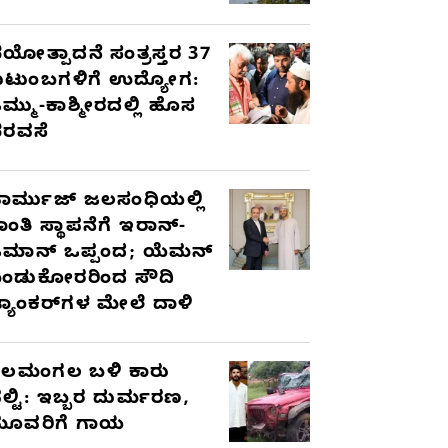
ಯೋತ್ಪಾದನೆ ಸಂತ್ರಸ್ತರ 37
ುಟುಂಬಗಳಿಗೆ ಉದ್ಯೋಗ:
ಮ್ಮು-ಕಾಶ್ಮೀರದಲ್ಲಿ ಹೊಸ
ರವಸೆ
ಾರ್ಮುಜ್ ಜಲಸಂಧಿಯಲ್ಲಿ
ಾಂತಿ ಸ್ಥಾಪನೆಗೆ ಇರಾನ್-
ಮಾನ್ ಒಪ್ಪಂದ; ಯೆಮನ್
ಂಡುಕೋರರಿಂದ ಸೌದಿ
್ಯಾಂಕರ್‌ಗಳ ಮೇಲೆ ದಾಳಿ
ೆಲಮಂಗಲ ಬಳಿ ಕಾರು
ಲ್ಟಿ: ಇಬ್ಬರ ದುರ್ಮರಣ,
ೂವರಿಗೆ ಗಾಯ