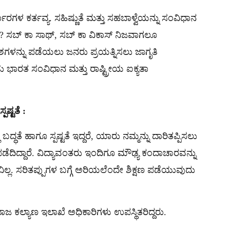
ಾರಗಳ ಕರ್ತವ್ಯ. ಸಹಿಷ್ಣುತೆ ಮತ್ತು ಸಹಬಾಳ್ವೆಯನ್ನು ಸಂವಿಧಾನ
ಯೇ? ಸಬ್ ಕಾ ಸಾಥ್, ಸಬ್ ಕಾ ವಿಕಾಸ್ ನಿಜವಾಗಲೂ
ಶಗಳನ್ನು ಪಡೆಯಲು ಜನರು ಪ್ರಯತ್ನಿಸಲು ಜಾಗೃತಿ
 ಭಾರತ ಸಂವಿಧಾನ ಮತ್ತು ರಾಷ್ಟ್ರೀಯ ಐಕ್ಯತಾ
ಷ್ಟತೆ :
್ಧತೆ ಹಾಗೂ ಸ್ಪಷ್ಟತೆ ಇದ್ದರೆ, ಯಾರು ನಮ್ಮನ್ನು ದಾರಿತಪ್ಪಿಸಲು
 ಪಡೆದಿದ್ದಾರೆ. ವಿದ್ಯಾವಂತರು ಇಂದಿಗೂ ಮೌಢ್ಯ ಕಂದಾಚಾರವನ್ನು
್ಞಾನವಿಲ್ಲ. ಸರಿತಪ್ಪುಗಳ ಬಗ್ಗೆ ಅರಿಯಲೆಂದೇ ಶಿಕ್ಷಣ ಪಡೆಯುವುದು
 ಕಲ್ಯಾಣ ಇಲಾಖೆ ಅಧಿಕಾರಿಗಳು ಉಪಸ್ಥಿತರಿದ್ದರು.