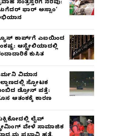
್ರವಾಹ ಸಂತ್ರಸ್ತರಿಗೆ ನೆರವು:
ಟುಗೆದರ್ ಫಾರ್ ಅಸ್ಸಾಂ’
ಅಭಿಯಾನ
್ಯೂಸ್ ಕಾರ್ಪ್‌ಗೆ ಎಐಯಿಂದ
ಂಕಷ್ಟ: ಆಸ್ಟ್ರೇಲಿಯಾದಲ್ಲಿ
ಂದಾದಾರಿಕೆ ಕುಸಿತ
ರ್ಮನಿ ವಿಮಾನ
ಿಲ್ದಾಣದಲ್ಲಿ ಸ್ಫೋಟಕ
ುಂಬಿದ ಡ್ರೋನ್ ಪತ್ತೆ:
ೊಸ ಆತಂಕಕ್ಕೆ ಕಾರಣ
ೆಕ್ಸಿಕೋದಲ್ಲಿ ಲೈವ್
್ಟ್ರೀಮಿಂಗ್ ವೇಳೆ ಸಾಮಾಜಿಕ
ಾಧ್ಯಮ ಪ್ರಭಾವಿ ಹತ್ಯೆ