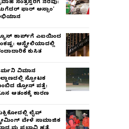
್ರವಾಹ ಸಂತ್ರಸ್ತರಿಗೆ ನೆರವು:
ಟುಗೆದರ್ ಫಾರ್ ಅಸ್ಸಾಂ’
ಅಭಿಯಾನ
್ಯೂಸ್ ಕಾರ್ಪ್‌ಗೆ ಎಐಯಿಂದ
ಂಕಷ್ಟ: ಆಸ್ಟ್ರೇಲಿಯಾದಲ್ಲಿ
ಂದಾದಾರಿಕೆ ಕುಸಿತ
ರ್ಮನಿ ವಿಮಾನ
ಿಲ್ದಾಣದಲ್ಲಿ ಸ್ಫೋಟಕ
ುಂಬಿದ ಡ್ರೋನ್ ಪತ್ತೆ:
ೊಸ ಆತಂಕಕ್ಕೆ ಕಾರಣ
ೆಕ್ಸಿಕೋದಲ್ಲಿ ಲೈವ್
್ಟ್ರೀಮಿಂಗ್ ವೇಳೆ ಸಾಮಾಜಿಕ
ಾಧ್ಯಮ ಪ್ರಭಾವಿ ಹತ್ಯೆ