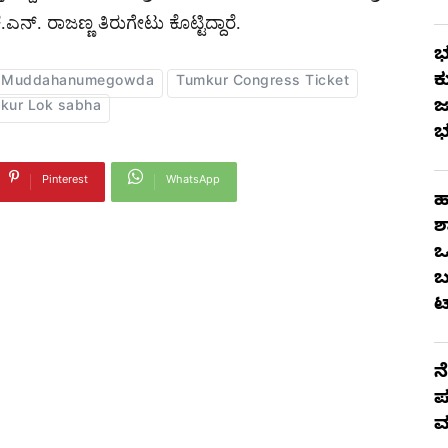
ನ್. ರಾಜಣ್ಣ ತಿರುಗೇಟು ಕೊಟ್ಟಿದ್ದಾರೆ.
ಭ
ಕ
 Muddahanumegowda
Tumkur Congress Ticket
ಜ
kur Lok sabha
ಭ
Pinterest
WhatsApp
ಹ
ಶ
ಒ
ಬ
ಟ
ನ
ಪ
ಮ