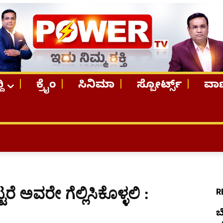
ದಿ
ಕ್ರೈಂ
ಸಿನಿಮಾ
ಸ್ಪೋರ್ಟ್ಸ್
ವಾಣ
TOP ST
ೆ ಅವರೇ ಗೆಲ್ಲಿಸಿಕೊಳ್ಳಲಿ :
R
ಬ