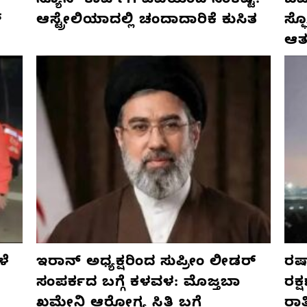
ನ್ಯೂಸ್ ಕಾರ್ಪ್‌ಗೆ ಎಐಯಿಂದ ಸಂಕಷ್ಟ:
ಜರ್
್
ಆಸ್ಟ್ರೇಲಿಯಾದಲ್ಲಿ ಚಂದಾದಾರಿಕೆ ಕುಸಿತ
ಸ್
ಆತ
ಳೆ
ಇರಾನ್ ಅಧ್ಯಕ್ಷರಿಂದ ಸುಪ್ರೀಂ ಲೀಡರ್
ರಷ್
ಸಂಪರ್ಕದ ಬಗ್ಗೆ ಕಳವಳ: ಮೊಜ್ತಬಾ
ರಕ್
ಖಮೇನಿ ಆರೋಗ್ಯ ಸ್ಥಿತಿ ಬಗ್ಗೆ
ರಾ