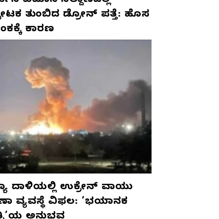
ಮನಿ ವಿಮಾನ ನಿಲ್ದಾಣದಲ್ಲಿ
ಫೋಟಕ ತುಂಬಿದ ಡ್ರೋನ್ ಪತ್ತೆ: ಹೊಸ
ಂಕಕ್ಕೆ ಕಾರಣ
ಯಾ ದಾಳಿಯಲ್ಲಿ ಉಕ್ರೇನ್ ವಾಯು
ಷಣಾ ವ್ಯವಸ್ಥೆ ವಿಫಲ: ‘ಭಯಾನಕ
ತ್ರಿ’ಯ ಅನುಭವ