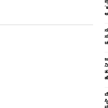
ಪ
‘
ನ
ಸ
ಚ
ಜ
ನ
ತ
ಹ
ಮ
ಸ
ಮ