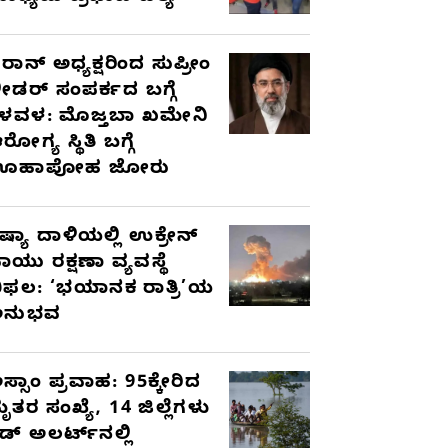
ರಾನ್ ಅಧ್ಯಕ್ಷರಿಂದ ಸುಪ್ರೀಂ
ೀಡರ್ ಸಂಪರ್ಕದ ಬಗ್ಗೆ
ಳವಳ: ಮೊಜ್ತಬಾ ಖಮೇನಿ
ರೋಗ್ಯ ಸ್ಥಿತಿ ಬಗ್ಗೆ
ಊಹಾಪೋಹ ಜೋರು
ಷ್ಯಾ ದಾಳಿಯಲ್ಲಿ ಉಕ್ರೇನ್
ಾಯು ರಕ್ಷಣಾ ವ್ಯವಸ್ಥೆ
ಿಫಲ: ‘ಭಯಾನಕ ರಾತ್ರಿ’ಯ
ಅನುಭವ
ಸ್ಸಾಂ ಪ್ರವಾಹ: 95ಕ್ಕೇರಿದ
ೃತರ ಸಂಖ್ಯೆ, 14 ಜಿಲ್ಲೆಗಳು
ೆಡ್ ಅಲರ್ಟ್‌ನಲ್ಲಿ