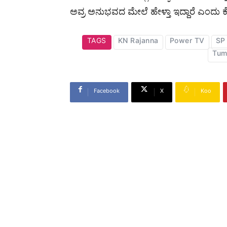
ಅವ್ರ ಅನುಭವದ ಮೇಲೆ ಹೇಳ್ತಾ ಇದ್ದಾರೆ ಎಂದು ಕೆ.ಎ
TAGS
KN Rajanna
Power TV
SP
Tum
Facebook
X
Koo