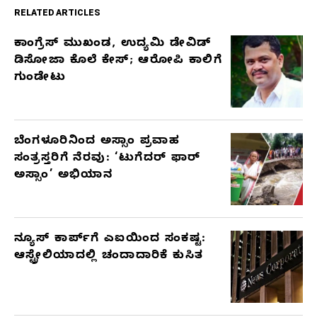
RELATED ARTICLES
ಕಾಂಗ್ರೆಸ್‌ ಮುಖಂಡ, ಉದ್ಯಮಿ ಡೇವಿಡ್‌
RELATED
ಡಿಸೋಜಾ ಕೊಲೆ ಕೇಸ್;‌ ಆರೋಪಿ ಕಾಲಿಗೆ
ARTICLES
ಗುಂಡೇಟು
ಬೆಂಗಳೂರಿನಿಂದ ಅಸ್ಸಾಂ ಪ್ರವಾಹ
ಸಂತ್ರಸ್ತರಿಗೆ ನೆರವು: ‘ಟುಗೆದರ್ ಫಾರ್
ಅಸ್ಸಾಂ’ ಅಭಿಯಾನ
ನ್ಯೂಸ್ ಕಾರ್ಪ್‌ಗೆ ಎಐಯಿಂದ ಸಂಕಷ್ಟ:
ಆಸ್ಟ್ರೇಲಿಯಾದಲ್ಲಿ ಚಂದಾದಾರಿಕೆ ಕುಸಿತ