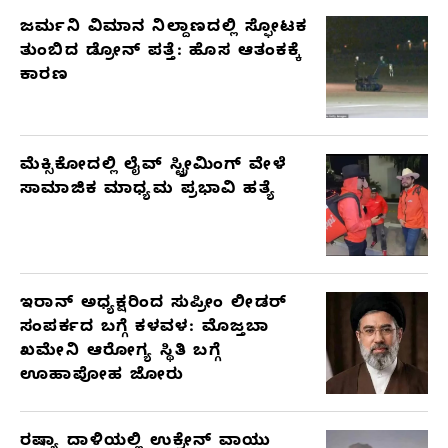
ಜರ್ಮನಿ ವಿಮಾನ ನಿಲ್ದಾಣದಲ್ಲಿ ಸ್ಫೋಟಕ
ತುಂಬಿದ ಡ್ರೋನ್ ಪತ್ತೆ: ಹೊಸ ಆತಂಕಕ್ಕೆ
ಕಾರಣ
ಮೆಕ್ಸಿಕೋದಲ್ಲಿ ಲೈವ್ ಸ್ಟ್ರೀಮಿಂಗ್ ವೇಳೆ
ಸಾಮಾಜಿಕ ಮಾಧ್ಯಮ ಪ್ರಭಾವಿ ಹತ್ಯೆ
ಇರಾನ್ ಅಧ್ಯಕ್ಷರಿಂದ ಸುಪ್ರೀಂ ಲೀಡರ್
ಸಂಪರ್ಕದ ಬಗ್ಗೆ ಕಳವಳ: ಮೊಜ್ತಬಾ
ಖಮೇನಿ ಆರೋಗ್ಯ ಸ್ಥಿತಿ ಬಗ್ಗೆ
ಊಹಾಪೋಹ ಜೋರು
ರಷ್ಯಾ ದಾಳಿಯಲ್ಲಿ ಉಕ್ರೇನ್ ವಾಯು