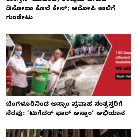
ಕಾಂಗ್ರೆಸ್‌ ಮುಖಂಡ, ಉದ್ಯಮಿ ಡೇವಿಡ್‌
ಡಿಸೋಜಾ ಕೊಲೆ ಕೇಸ್;‌ ಆರೋಪಿ ಕಾಲಿಗೆ
ಗುಂಡೇಟು
ಬೆಂಗಳೂರಿನಿಂದ ಅಸ್ಸಾಂ ಪ್ರವಾಹ ಸಂತ್ರಸ್ತರಿಗೆ
ನೆರವು: ‘ಟುಗೆದರ್ ಫಾರ್ ಅಸ್ಸಾಂ’ ಅಭಿಯಾನ