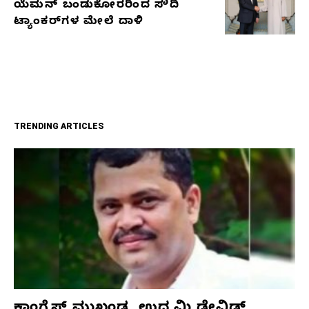
ಯೆಮನ್ ಬಂಡುಕೋರರಿಂದ ಸೌದಿ
ಟ್ಯಾಂಕರ್‌ಗಳ ಮೇಲೆ ದಾಳಿ
TRENDING ARTICLES