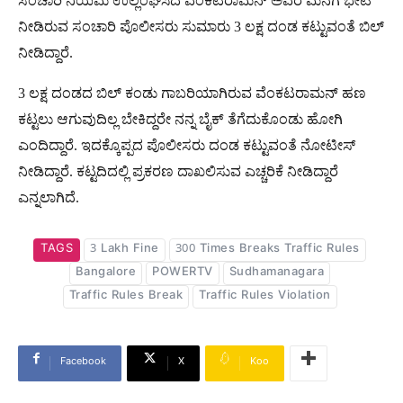
ಸಂಚಾರಿ ನಿಯಮ ಉಲ್ಲಂಘಿಸಿದ ವೆಂಕಟರಾಮನ್​ ಅವರ ಮನೆಗೆ ಭೇಟಿ
ನೀಡಿರುವ ಸಂಚಾರಿ ಪೊಲೀಸರು ಸುಮಾರು 3 ಲಕ್ಷ ದಂಡ ಕಟ್ಟುವಂತೆ ಬಿಲ್​
ನೀಡಿದ್ದಾರೆ.
3 ಲಕ್ಷ ದಂಡದ ಬಿಲ್ ಕಂಡು ಗಾಬರಿಯಾಗಿರುವ ವೆಂಕಟರಾಮನ್ ಹಣ
ಕಟ್ಟಲು ಆಗುವುದಿಲ್ಲ ಬೇಕಿದ್ದರೇ ನನ್ನ ಬೈಕ್ ತೆಗೆದುಕೊಂಡು ಹೋಗಿ
ಎಂದಿದ್ದಾರೆ. ಇದಕ್ಕೊಪ್ಪದ ಪೊಲೀಸರು ದಂಡ ಕಟ್ಟುವಂತೆ ನೋಟೀಸ್​
ನೀಡಿದ್ದಾರೆ. ಕಟ್ಟದಿದಲ್ಲಿ ಪ್ರಕರಣ ದಾಖಲಿಸುವ ಎಚ್ಚರಿಕೆ ನೀಡಿದ್ದಾರೆ
ಎನ್ನಲಾಗಿದೆ.
TAGS
3 Lakh Fine
300 Times Breaks Traffic Rules
Bangalore
POWERTV
Sudhamanagara
Traffic Rules Break
Traffic Rules Violation
Facebook
X
Koo