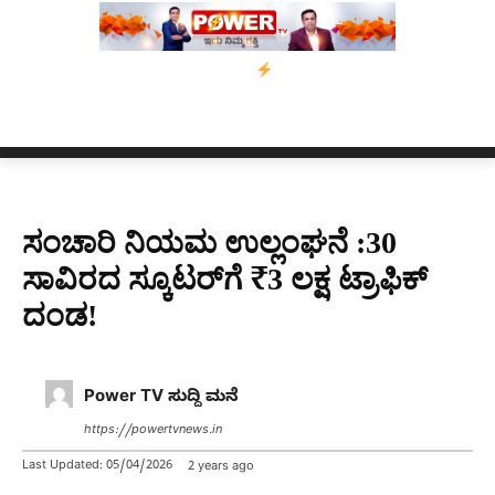
ಪಿ ಕಾಲಿಗೆ ಗುಂಡೇಟು
ಬೆಂಗಳೂರಿನಿಂದ ಅಸ್ಸಾಂ ಪ್ರವಾಹ ಸಂತ್ರಸ್ತರಿಗೆ ನೆರ
ಸಂಚಾರಿ ನಿಯಮ ಉಲ್ಲಂಘನೆ :30
ಸಾವಿರದ ಸ್ಕೂಟರ್​ಗೆ ₹3 ಲಕ್ಷ ಟ್ರಾಫಿಕ್​​​
ದಂಡ!
Power TV ಸುದ್ದಿ ಮನೆ
https://powertvnews.in
Last Updated:
05/04/2026
2 years ago